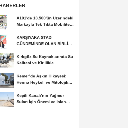
 HABERLER
A101'de 13.500'ün Üzerindeki
Markayla Tek Tıkta Mobilitesi
ve Ev Yaşamı
KARŞIYAKA STADI
GÜNDEMİNDE OLAN BİRLİK
RİSALE: MALİYET İRASINI...
Kırkgöz Su Kaynaklarında Su
Kalitesi ve Kirlilikle
Mücadele: Bilimsel...
Kemer’de Aşkın Hikayesi:
Henna Heykeli ve Mitolojik
Zenginlikler
Keçili Kanalı’nın Yağmur
Suları İçin Önemi ve Islah
Projeleri...