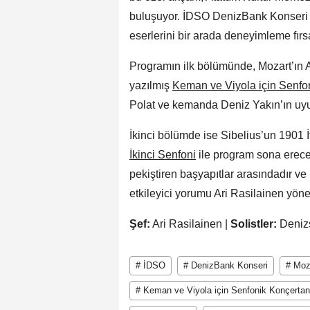
buluşuyor. İDSO DenizBank Konseri k
eserlerini bir arada deneyimleme fırs
Programın ilk bölümünde, Mozart’ın Av
yazılmış
Keman ve Viyola için Senfo
Polat ve kemanda Deniz Yakın’ın uyum
İkinci bölümde ise Sibelius’un 1901 
İkinci Senfoni
ile program sona erecek.
pekiştiren başyapıtlar arasındadır ve
etkileyici yorumu Ari Rasilainen yöne
Şef:
Ari Rasilainen |
Solistler:
Denizs
# İDSO
# DenizBank Konseri
# Moz
# Keman ve Viyola için Senfonik Konçertan