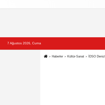
Reklam
Künye
İletişim
Gizlilik Po
7 Ağustos 2026, Cuma
Haberler
Kültür-Sanat
İDSO DenizB