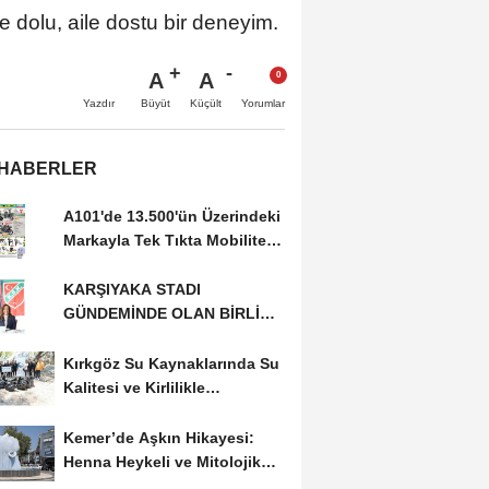
ce dolu, aile dostu bir deneyim.
A
A
Büyüt
Küçült
Yazdır
Yorumlar
 HABERLER
A101'de 13.500'ün Üzerindeki
Markayla Tek Tıkta Mobilitesi
ve Ev Yaşamı
KARŞIYAKA STADI
GÜNDEMİNDE OLAN BİRLİK
RİSALE: MALİYET İRASINI...
Kırkgöz Su Kaynaklarında Su
Kalitesi ve Kirlilikle
Mücadele: Bilimsel...
Kemer’de Aşkın Hikayesi:
Henna Heykeli ve Mitolojik
Zenginlikler