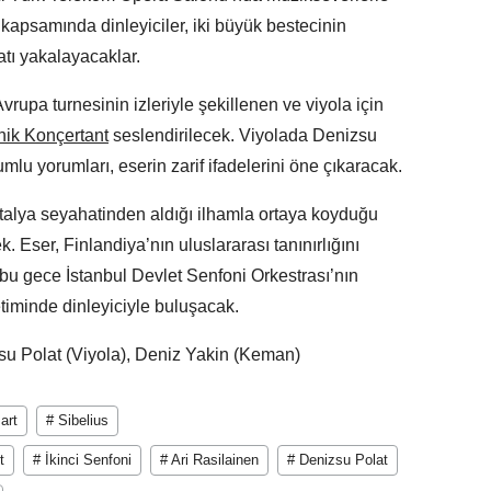
apsamında dinleyiciler, iki büyük bestecinin
atı yakalayacaklar.
rupa turnesinin izleriyle şekillenen ve viyola için
nik Konçertant
seslendirilecek. Viyolada Denizsu
lu yorumları, eserin zarif ifadelerini öne çıkaracak.
İtalya seyahatinden aldığı ilhamla ortaya koyduğu
 Eser, Finlandiya’nın uluslararası tanınırlığını
 bu gece İstanbul Devlet Senfoni Orkestrası’nın
timinde dinleyiciyle buluşacak.
u Polat (Viyola), Deniz Yakin (Keman)
art
# Sibelius
t
# İkinci Senfoni
# Ari Rasilainen
# Denizsu Polat