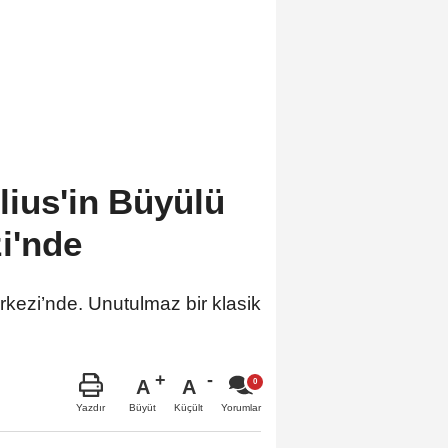
lius'in Büyülü
i'nde
kezi’nde. Unutulmaz bir klasik
A
A
Büyüt
Küçült
Yazdır
Yorumlar