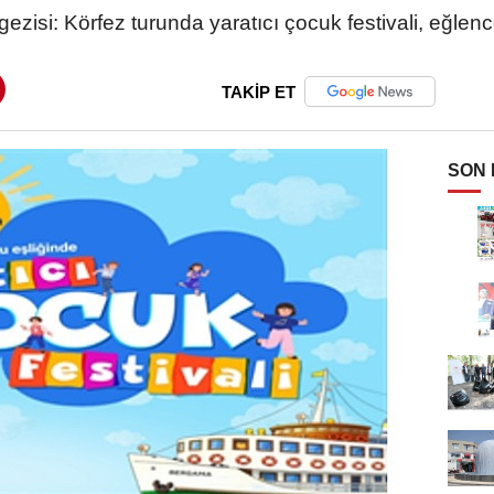
 gezisi: Körfez turunda yaratıcı çocuk festivali, eğlen
TAKİP ET
SON