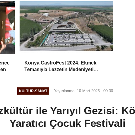
lence
Konya GastroFest 2024: Ekmek
den
Temasıyla Lezzetin Medeniyeti
Sahnedeyiz
Yayınlanma: 10 Mart 2026 - 00:00
KÜLTÜR-SANAT
zkültür ile Yarıyıl Gezisi: K
Yaratıcı Çocuk Festivali