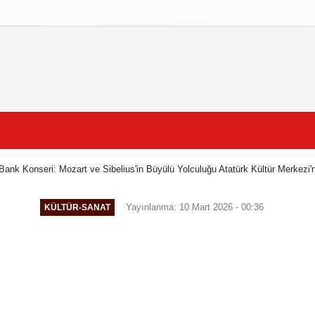
litikasi
Şartlar ve Koşullar
ank Konseri: Mozart ve Sibelius'in Büyülü Yolculuğu Atatürk Kültür Merkezi'
Yayınlanma: 10 Mart 2026 - 00:36
KÜLTÜR-SANAT