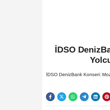
İDSO DenizBan
Yolc
İDSO DenizBank Konseri: Mozar