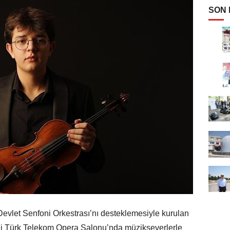
SON
 Devlet Senfoni Orkestrası’nı desteklemesiyle kurulan
zi Türk Telekom Opera Salonu’nda müzikseverlerle