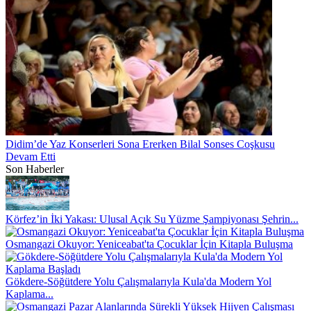
Didim’de Yaz Konserleri Sona Ererken Bilal Sonses Coşkusu
Devam Etti
Son Haberler
Körfez’in İki Yakası: Ulusal Açık Su Yüzme Şampiyonası Şehrin...
Osmangazi Okuyor: Yeniceabat'ta Çocuklar İçin Kitapla Buluşma
Gökdere-Söğütdere Yolu Çalışmalarıyla Kula'da Modern Yol
Kaplama...