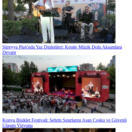
Süreyya Plajı'nda Yaz Dinletileri: Kentte Müzik Dolu Akşamlara
Devam
Konya Bisiklet Festivali: Şehrin Sınırlarını Aşan Coşku ve Güvenli
Ulaşım Vizyonu