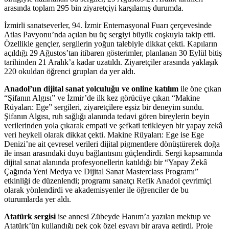
arasında toplam 295 bin ziyaretçiyi karşılamış durumda.
İzmirli sanatseverler, 94. İzmir Enternasyonal Fuarı çerçevesinde
Atlas Pavyonu’nda açılan bu üç sergiyi büyük coşkuyla takip etti.
Özellikle gençler, sergilerin yoğun talebiyle dikkat çekti. Kapıların
açıldığı 29 Ağustos’tan itibaren gösterimler, planlanan 30 Eylül bitiş
tarihinden 21 Aralık’a kadar uzatıldı. Ziyaretçiler arasında yaklaşık
220 okuldan öğrenci grupları da yer aldı.
Anadol’un dijital sanat yolculuğu ve online katılım
ile öne çıkan
“Şifanın Algısı” ve İzmir’de ilk kez görücüye çıkan “Makine
Rüyaları: Ege” sergileri, ziyaretçilere eşsiz bir deneyim sundu.
Şifanın Algısı, ruh sağlığı alanında tedavi gören bireylerin beyin
verilerinden yola çıkarak empati ve şefkati tetikleyen bir yapay zekâ
veri heykeli olarak dikkat çekti. Makine Rüyaları: Ege ise Ege
Denizi’ne ait çevresel verileri dijital pigmentlere dönüştürerek doğa
ile insan arasındaki duyu bağlantısını güçlendirdi. Sergi kapsamında
dijital sanat alanında profesyonellerin katıldığı bir “Yapay Zekâ
Çağında Yeni Medya ve Dijital Sanat Masterclass Programı”
etkinliği de düzenlendi; programı sanatçı Refik Anadol çevrimiçi
olarak yönlendirdi ve akademisyenler ile öğrenciler de bu
oturumlarda yer aldı.
Atatürk sergisi
ise annesi Zübeyde Hanım’a yazılan mektup ve
Atatürk’ün kullandığı pek çok özel eşyayı bir araya getirdi. Proje