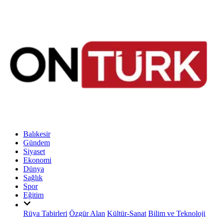
Balıkesir
Gündem
Siyaset
Ekonomi
Dünya
Sağlık
Spor
Eğitim
Rüya Tabirleri
Özgür Alan
Kültür-Sanat
Bilim ve Teknoloji