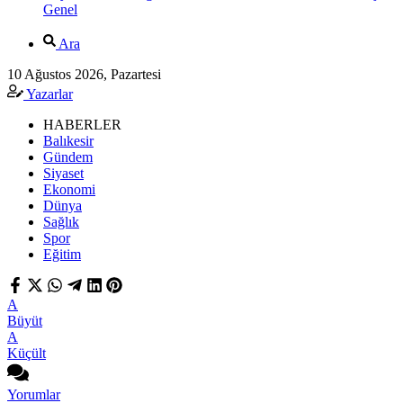
Genel
Ara
10 Ağustos 2026, Pazartesi
Yazarlar
HABERLER
Balıkesir
Gündem
Siyaset
Ekonomi
Dünya
Sağlık
Spor
Eğitim
A
Büyüt
A
Küçült
Yorumlar