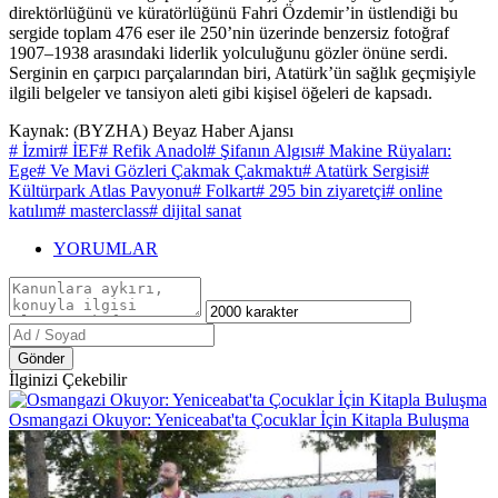
direktörlüğünü ve küratörlüğünü Fahri Özdemir’in üstlendiği bu
sergide toplam 476 eser ile 250’nin üzerinde benzersiz fotoğraf
1907–1938 arasındaki liderlik yolculuğunu gözler önüne serdi.
Serginin en çarpıcı parçalarından biri, Atatürk’ün sağlık geçmişiyle
ilgili belgeler ve tansiyon aleti gibi kişisel öğeleri de kapsadı.
Kaynak: (BYZHA) Beyaz Haber Ajansı
# İzmir
# İEF
# Refik Anadol
# Şifanın Algısı
# Makine Rüyaları:
Ege
# Ve Mavi Gözleri Çakmak Çakmaktı
# Atatürk Sergisi
#
Kültürpark Atlas Pavyonu
# Folkart
# 295 bin ziyaretçi
# online
katılım
# masterclass
# dijital sanat
YORUMLAR
Gönder
İlginizi Çekebilir
Osmangazi Okuyor: Yeniceabat'ta Çocuklar İçin Kitapla Buluşma