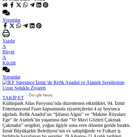
Yorumlar
Yazdır
A
Büyüt
A
Küçült
Yorumlar
TAKİP ET
Kültürpark Atlas Pavyonu’nda düzenlenen etkinlikler, 94. İzmir
Enternasyonal Fuarı kapsamında ziyaretçilerini 4 ay boyunca
ağırladı. Refik Anadol’un “Şifanın Algısı” ve “Makine Rüyaları:
Ege” ile Atatürk’ün yaşamına dair “Ve Mavi Gözleri Çakmak
Çakmaktı” sergileri, yoğun ilgiyle sona eren dönemi geride bıraktı.
İzmir Büyükşehir Belediyesi’nin ev sahipliğinde ve Folkart iş
birliğiyle hazırlanan bu sergiler, 29 Ağustos-21 Aralık tarihleri