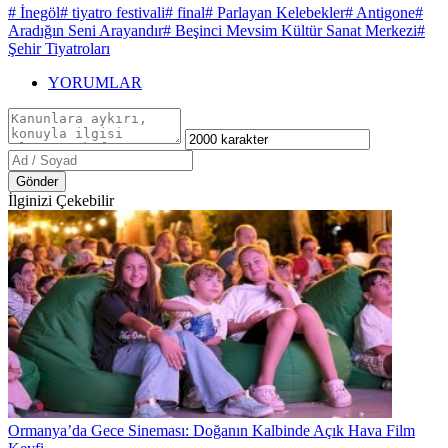
# İnegöl
# tiyatro festivali
# final
# Parlayan Kelebekler
# Antigone
#
Aradığın Seni Arayandır
# Beşinci Mevsim Kültür Sanat Merkezi
#
Şehir Tiyatroları
YORUMLAR
Gönder
İlginizi Çekebilir
Ormanya’da Gece Sineması: Doğanın Kalbinde Açık Hava Film