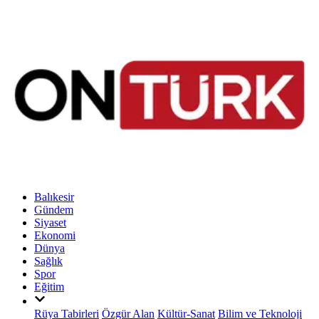
Balıkesir
Gündem
Siyaset
Ekonomi
Dünya
Sağlık
Spor
Eğitim
Rüya Tabirleri
Özgür Alan
Kültür-Sanat
Bilim ve Teknoloji