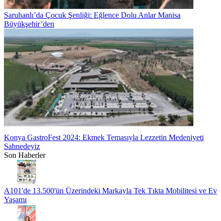
Saruhanlı’da Çocuk Şenliği: Eğlence Dolu Anlar Manisa
Büyükşehir’den
Konya GastroFest 2024: Ekmek Temasıyla Lezzetin Medeniyeti
Sahnedeyiz
Son Haberler
A101'de 13.500'ün Üzerindeki Markayla Tek Tıkta Mobilitesi ve Ev
Yaşamı