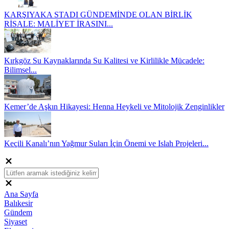
KARŞIYAKA STADI GÜNDEMİNDE OLAN BİRLİK
RİSALE: MALİYET İRASINI...
Kırkgöz Su Kaynaklarında Su Kalitesi ve Kirlilikle Mücadele:
Bilimsel...
Kemer’de Aşkın Hikayesi: Henna Heykeli ve Mitolojik Zenginlikler
Keçili Kanalı’nın Yağmur Suları İçin Önemi ve Islah Projeleri...
Ana Sayfa
Balıkesir
Gündem
Siyaset