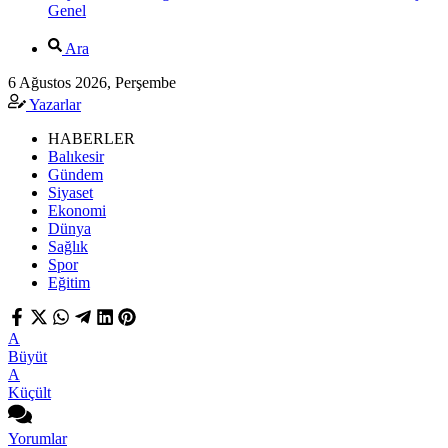
Genel
Ara
6 Ağustos 2026, Perşembe
Yazarlar
HABERLER
Balıkesir
Gündem
Siyaset
Ekonomi
Dünya
Sağlık
Spor
Eğitim
A
Büyüt
A
Küçült
Yorumlar