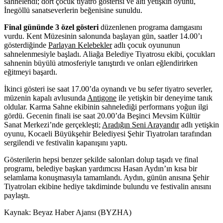
sahnelendi; dört çocuk tiyatro gösterisi ve altı yetişkin oyunu,
İnegöllü sanatseverlerin beğenisine sunuldu.
Final gününde 3 özel gösteri
düzenlenen programa damgasını
vurdu. Kent Müzesinin salonunda başlayan gün, saatler 14.00’ı
gösterdiğinde
Parlayan Kelebekler
adlı çocuk oyununun
sahnelenmesiyle başladı. Aliağa Belediye Tiyatrosu ekibi, çocukları
sahnenin büyülü atmosferiyle tanıştırdı ve onları eğlendirirken
eğitmeyi başardı.
İkinci gösteri ise saat 17.00’da oynandı ve bu sefer tiyatro severler,
müzenin kapalı avlusunda
Antigone
ile yetişkin bir deneyime tanık
oldular. Karma Sahne ekibinin sahnelediği performans yoğun ilgi
gördü. Gecenin finali ise saat 20.00’da Beşinci Mevsim Kültür
Sanat Merkezi’nde gerçekleşti;
Aradığın Seni Arayandır
adlı yetişkin
oyunu, Kocaeli Büyükşehir Belediyesi Şehir Tiyatroları tarafından
sergilendi ve festivalin kapanışını yaptı.
Gösterilerin hepsi benzer şekilde salonları dolup taşıdı ve final
programı, belediye başkan yardımcısı Hasan Aydın’ın kısa bir
selamlama konuşmasıyla tamamlandı. Aydın, günün anısına Şehir
Tiyatroları ekibine hediye takdiminde bulundu ve festivalin anısını
paylaştı.
Kaynak: Beyaz Haber Ajansı (BYZHA)