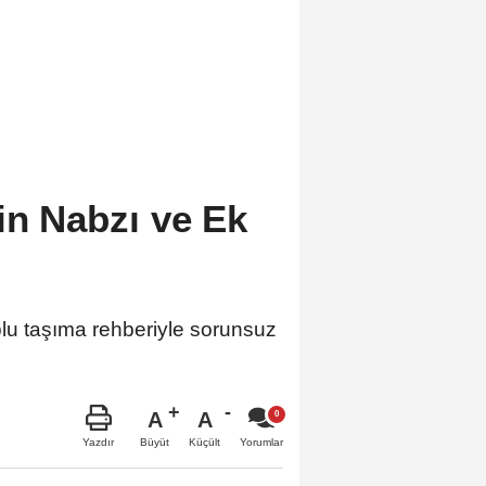
in Nabzı ve Ek
oplu taşıma rehberiyle sorunsuz
A
A
Büyüt
Küçült
Yazdır
Yorumlar