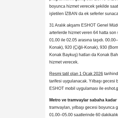
boyunca hizmet verecek şekilde saatle
işletilen İZBAN da ek seferler sunac
31 Aralık akşamı ESHOT Genel Müdürl
arterlerde hizmet veren 64 hatta son 
01.00 ile 02.05 arasına taşıdı. 00.00
Konak), 920 (Çiğli-Konak), 930 (Bor
Konak Baykuş) hatları da Konak Bahr
hizmet verecek.
Resmi tatil olan 1 Ocak 2026
tarihin
tarifesi uygulanacak. Yılbaşı gecesi b
ESHOT mobil uygulaması ile eshot.gov.
Metro ve tramvaylar sabaha kadar f
tramvayları, yılbaşı gecesi boyunca g
01.00–05.00 saatlerinde 60 dakikalık