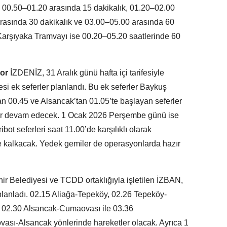
, 00.50–01.20 arasında 15 dakikalık, 01.20–02.00
arasında 30 dakikalık ve 03.00–05.00 arasında 60
 Karşıyaka Tramvayı ise 00.20–05.20 saatlerinde 60
or
İZDENİZ, 31 Aralık günü hafta içi tarifesiyle
si ek seferler planlandı. Bu ek seferler Baykuş
’dan 00.45 ve Alsancak’tan 01.05’te başlayan seferler
adar devam edecek. 1 Ocak 2026 Perşembe günü ise
bot seferleri saat 11.00’de karşılıklı olarak
de kalkacak. Yedek gemiler de operasyonlarda hazır
ir Belediyesi ve TCDD ortaklığıyla işletilen İZBAN,
 planladı. 02.15 Aliağa-Tepeköy, 02.26 Tepeköy-
 02.30 Alsancak‑Cumaovası ile 03.36
ı‑Alsancak yönlerinde hareketler olacak. Ayrıca 1