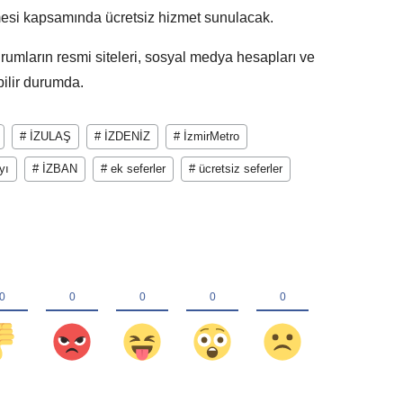
si kapsamında ücretsiz hizmet sunulacak.
urumların resmi siteleri, sosyal medya hesapları ve
bilir durumda.
# İZULAŞ
# İZDENİZ
# İzmirMetro
yı
# İZBAN
# ek seferler
# ücretsiz seferler