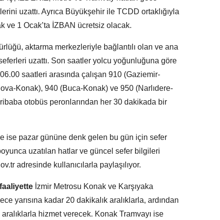
rini uzattı. Ayrıca Büyükşehir ile TCDD ortaklığıyla
ak ve 1 Ocak’ta İZBAN ücretsiz olacak.
üğü, aktarma merkezleriyle bağlantılı olan ve ana
seferleri uzattı. Son saatler yolcu yoğunluğuna göre
–06.00 saatleri arasında çalışan 910 (Gaziemir-
nova-Konak), 940 (Buca-Konak) ve 950 (Narlıdere-
ibaba otobüs peronlarından her 30 dakikada bir
de ise pazar gününe denk gelen bu gün için sefer
oyunca uzatılan hatlar ve güncel sefer bilgileri
tr adresinde kullanıcılarla paylaşılıyor.
aaliyette
İzmir Metrosu Konak ve Karşıyaka
ece yarısına kadar 20 dakikalık aralıklarla, ardından
 aralıklarla hizmet verecek. Konak Tramvayı ise