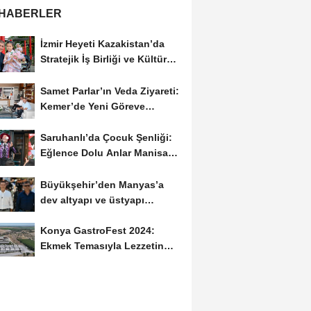
 HABERLER
İzmir Heyeti Kazakistan’da
Stratejik İş Birliği ve Kültürel
Bağları...
Samet Parlar’ın Veda Ziyareti:
Kemer’de Yeni Göreve
Uğurlama
Saruhanlı’da Çocuk Şenliği:
Eğlence Dolu Anlar Manisa
Büyükşehir’den
Büyükşehir’den Manyas’a
dev altyapı ve üstyapı
yatırımı
Konya GastroFest 2024:
Ekmek Temasıyla Lezzetin
Medeniyeti Sahnedeyiz