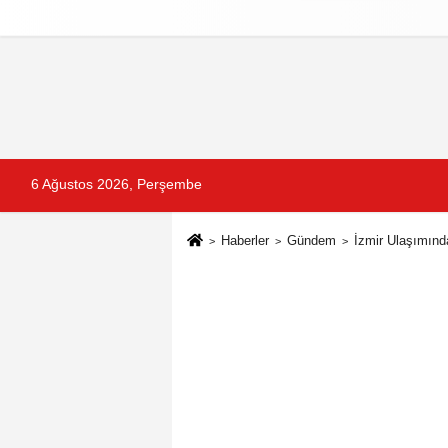
Reklam
Künye
İletişim
Gizlilik Po
6 Ağustos 2026, Perşembe
Haberler
Gündem
İzmir Ulaşımınd