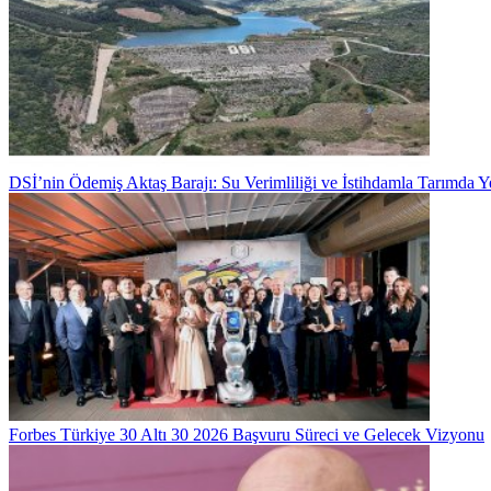
DSİ’nin Ödemiş Aktaş Barajı: Su Verimliliği ve İstihdamla Tarımda
Forbes Türkiye 30 Altı 30 2026 Başvuru Süreci ve Gelecek Vizyonu