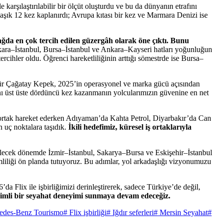
rşılaştırılabilir bir ölçüt oluşturdu ve bu da dünyanın etrafını
şık 12 kez kaplanırdı; Avrupa kıtası bir kez ve Marmara Denizi ise
ağda en çok tercih edilen güzergâh olarak öne çıktı. Bunu
a–İstanbul, Bursa–İstanbul ve Ankara–Kayseri hatları yoğunluğun
hler oldu. Öğrenci hareketliliğinin arttığı sömestrde ise Bursa–
dür Çağatay Kepek, 2025’in operasyonel ve marka gücü açısından
ı üst üste dördüncü kez kazanmanın yolcularımızın güvenine en net
ile ortak hareket ederken Adıyaman’da Kahta Petrol, Diyarbakır’da Can
n uç noktalara taşıdık.
İkili hedefimiz, küresel iş ortaklarıyla
gelecek dönemde İzmir–İstanbul, Sakarya–Bursa ve Eskişehir–İstanbul
mliliği ön planda tutuyoruz. Bu adımlar, yol arkadaşlığı vizyonumuzu
a Flix ile işbirliğimizi derinleştirerek, sadece Türkiye’de değil,
erimli bir seyahat deneyimi sunmaya devam edeceğiz.
edes-Benz Tourismo
# Flix işbirliği
# Iğdır seferleri
# Mersin Seyahat
#