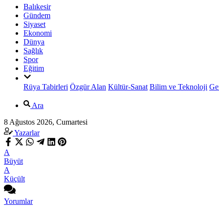
Balıkesir
Gündem
Siyaset
Ekonomi
Dünya
Sağlık
Spor
Eğitim
Rüya Tabirleri
Özgür Alan
Kültür-Sanat
Bilim ve Teknoloji
Ge
Ara
8 Ağustos 2026, Cumartesi
Yazarlar
A
Büyüt
A
Küçült
Yorumlar