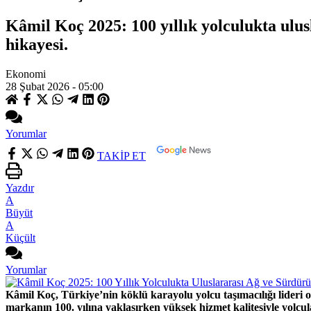
Kâmil Koç 2025: 100 yıllık yolculukta ulusl
hikayesi.
Ekonomi
28 Şubat 2026 - 05:00
Yorumlar
TAKİP ET
Yazdır
A
Büyüt
A
Küçült
Yorumlar
Kâmil Koç, Türkiye’nin köklü karayolu yolcu taşımacılığı lideri 
markanın 100. yılına yaklaşırken yüksek hizmet kalitesiyle yolcul