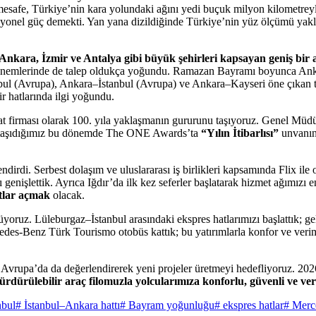
afe, Türkiye’nin kara yolundaki ağını yedi buçuk milyon kilometreyle ka
yonel güç demekti. Yan yana dizildiğinde Türkiye’nin yüz ölçümü yakla
, Ankara, İzmir ve Antalya gibi büyük şehirleri kapsayan geniş bir 
emlerinde de talep oldukça yoğundu. Ramazan Bayramı boyunca Ankar
 (Avrupa), Ankara–İstanbul (Avrupa) ve Ankara–Kayseri öne çıkan terci
r hatlarında ilgi yoğundu.
at firması olarak 100. yıla yaklaşmanın gururunu taşıyoruz. Genel Mü
leri taşıdığımız bu dönemde The ONE Awards’ta
“Yılın İtibarlısı”
unvanın
endirdi. Serbest dolaşım ve uluslararası iş birlikleri kapsamında Flix 
genişlettik. Ayrıca Iğdır’da ilk kez seferler başlatarak hizmet ağımızı e
tlar açmak
olacak.
yoruz. Lüleburgaz–İstanbul arasındaki ekspres hatlarımızı başlattık; 
cedes-Benz Türk Tourismo otobüs kattık; bu yatırımlarla konfor ve veri
Avrupa’da da değerlendirerek yeni projeler üretmeyi hedefliyoruz. 2026’d
rdürülebilir araç filomuzla yolcularımıza konforlu, güvenli ve v
nbul
# İstanbul–Ankara hattı
# Bayram yoğunluğu
# ekspres hatlar
# Merc