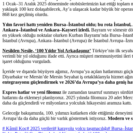
1 Ocak–31 Aralık 2025 döneminde otobüslerimizin kat ettiği toplam mes
yaklaşık 100 kez dolaşabilecek, Ay’a ulaşacak kadar büyük bir operas
868 kez geçilmiş olurdu.
Yılın favori hattı yeniden Bursa–İstanbul oldu; bu rota İstanbul
Ankara–İstanbul ve Ankara–Kayseri izledi.
Bayram ve sömestr dön
en yüksek olduğu noktalar olurken Kurban Bayramı’nda Bursa–İstanbul
İstanbul (Avrupa), Ankara–İstanbul (Avrupa) ile İstanbul Avrupa–İzmi
Nesilden Nesile, ‘100 Yıldır Yol Arkadaşınız’
Türkiye’nin ilk seyah
verimli bir yıl olduğunu ifade etti. Ayrıca müşteri memnuniyetini i
işaret olduğunu vurguladı.
İçeride ve dışarıda büyüyen ağımız, Avrupa’ya açılan hatlarımızı güçl
Diyarbakır ve Mersin’de Mersin Seyahat iş ortaklıklarıyla hizmet ağını 
entegrasyonu güçlendirmek ve 2026’da Avrupa’ya daha geniş ha
Expres hatlar ve yeni filomuz
ile zamandan tasarruf sunmayı sürdürü
hatlarını da eklemeyi planlıyoruz. 2025 yılında filomuza 20 adet Mer
daha da güçlendirdi ve milyonlarca yolculuk hikayesini aramıza kattı.
Geleceğe bakışımızda, 100. yılımızı kutlarken elde ettiğimiz deneyimi 
Avrupa’da da daha güçlü bir varlık göstermek istiyoruz.
Modern ve sü
# Kâmil Koç
# 2025 verileri
# karayolu yolcu taşımacılığı
# Bursa–İsta