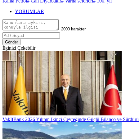
Kahta Petrol
# Can Diyarbakır
# Varna seferleri
# 100. yıl
YORUMLAR
Gönder
İlginizi Çekebilir
VakIfBank 2026 Yılının İkinci Çeyreğinde Güçlü Bilanço ve Sürdür