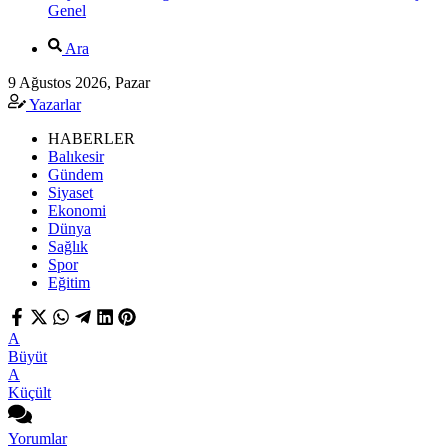
Genel
Ara
9 Ağustos 2026, Pazar
Yazarlar
HABERLER
Balıkesir
Gündem
Siyaset
Ekonomi
Dünya
Sağlık
Spor
Eğitim
A
Büyüt
A
Küçült
Yorumlar