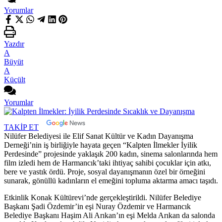
Yorumlar
Yazdır
A
Büyüt
A
Küçült
Yorumlar
TAKİP ET
Nilüfer Belediyesi ile Elif Sanat Kültür ve Kadın Dayanışma
Derneği’nin iş birliğiyle hayata geçen “Kalpten İlmekler İyilik
Perdesinde” projesinde yaklaşık 200 kadın, sinema salonlarında hem
film izledi hem de Harmancık’taki ihtiyaç sahibi çocuklar için atkı,
bere ve yastık ördü. Proje, sosyal dayanışmanın özel bir örneğini
sunarak, gönüllü kadınların el emeğini topluma aktarma amacı taşıdı.
Etkinlik Konak Kültürevi’nde gerçekleştirildi. Nilüfer Belediye
Başkanı Şadi Özdemir’in eşi Nuray Özdemir ve Harmancık
Belediye Başkanı Haşim Ali Arıkan’ın eşi Melda Arıkan da salonda