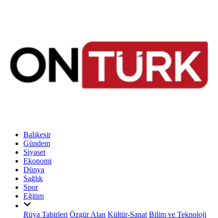
Balıkesir
Gündem
Siyaset
Ekonomi
Dünya
Sağlık
Spor
Eğitim
Rüya Tabirleri
Özgür Alan
Kültür-Sanat
Bilim ve Teknoloji