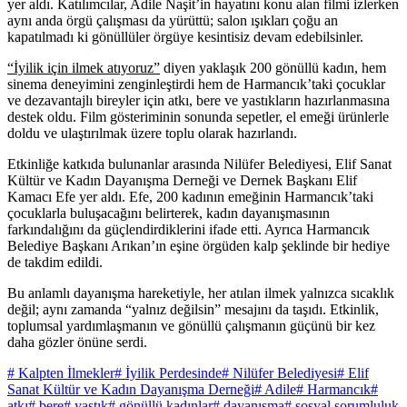
yer aldı. Katılımcılar, Adile Naşit’in hayatını konu alan filmi izlerken
aynı anda örgü çalışması da yürüttü; salon ışıkları çoğu an
kapatılmadı ki gönüllüler örgüye kesintisiz devam edebilsinler.
“İyilik için ilmek atıyoruz”
diyen yaklaşık 200 gönüllü kadın, hem
sinema deneyimini zenginleştirdi hem de Harmancık’taki çocuklar
ve dezavantajlı bireyler için atkı, bere ve yastıkların hazırlanmasına
destek oldu. Film gösteriminin sonunda sepetler, el emeği ürünlerle
doldu ve ulaştırılmak üzere toplu olarak hazırlandı.
Etkinliğe katkıda bulunanlar arasında Nilüfer Belediyesi, Elif Sanat
Kültür ve Kadın Dayanışma Derneği ve Dernek Başkanı Elif
Kamacı Efe yer aldı. Efe, 200 kadının emeğinin Harmancık’taki
çocuklarla buluşacağını belirterek, kadın dayanışmasının
farkındalığını da güçlendirdiklerini ifade etti. Ayrıca Harmancık
Belediye Başkanı Arıkan’ın eşine örgüden kalp şeklinde bir hediye
de takdim edildi.
Bu anlamlı dayanışma hareketiyle, her atılan ilmek yalnızca sıcaklık
değil; aynı zamanda “yalnız değilsin” mesajını da taşıdı. Etkinlik,
toplumsal yardımlaşmanın ve gönüllü çalışmanın güçünü bir kez
daha gözler önüne serdi.
# Kalpten İlmekler
# İyilik Perdesinde
# Nilüfer Belediyesi
# Elif
Sanat Kültür ve Kadın Dayanışma Derneği
# Adile
# Harmancık
#
atkı
# bere
# yastık
# gönüllü kadınlar
# dayanışma
# sosyal sorumluluk