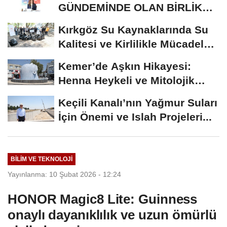
GÜNDEMİNDE OLAN BİRLİK
RİSALE: MALİYET İRASINI...
Kırkgöz Su Kaynaklarında Su
Kalitesi ve Kirlilikle Mücadele:
Bilimsel...
Kemer’de Aşkın Hikayesi:
Henna Heykeli ve Mitolojik
Zenginlikler
Keçili Kanalı’nın Yağmur Suları
İçin Önemi ve Islah Projeleri...
BILIM VE TEKNOLOJI
Yayınlanma: 10 Şubat 2026 - 12:24
HONOR Magic8 Lite: Guinness
onaylı dayanıklılık ve uzun ömürlü