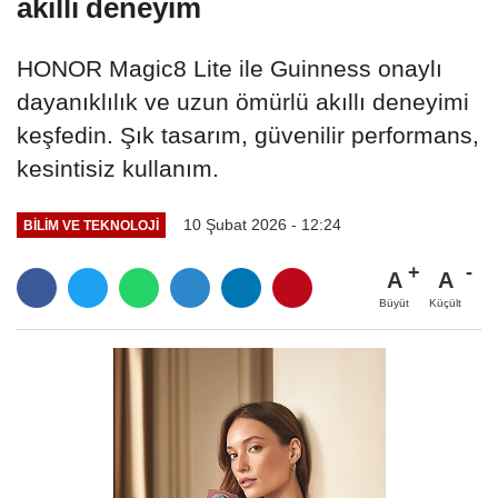
akıllı deneyim
HONOR Magic8 Lite ile Guinness onaylı
dayanıklılık ve uzun ömürlü akıllı deneyimi
keşfedin. Şık tasarım, güvenilir performans,
kesintisiz kullanım.
10 Şubat 2026 - 12:24
BILIM VE TEKNOLOJI
A
A
Büyüt
Küçült