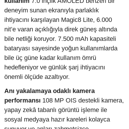
kullanım
7.0 inçlik AMOLED benzeri bir
deneyim sunan ekranıyla parlaklık
ihtiyacını karşılayan Magic8 Lite, 6.000
nit’e varan açıklığıyla direk güneş altında
bile netliği koruyor. 7.500 mAh kapasiteli
bataryası sayesinde yoğun kullanımlarda
bile üç güne kadar kullanım ömrü
hedefleniyor ve günlük şarj ihtiyacını
önemli ölçüde azaltıyor.
Anı yakalamaya odaklı kamera
performansı
108 MP OIS destekli kamera,
yapay zekâ tabanlı görüntü işleme ile
sosyal medyaya hazır kareleri kolayca
sunuyor ve anları zahmetsizce