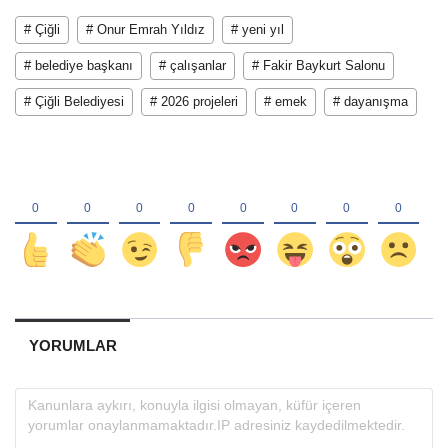
# Çiğli
# Onur Emrah Yıldız
# yeni yıl
# belediye başkanı
# çalışanlar
# Fakir Baykurt Salonu
# Çiğli Belediyesi
# 2026 projeleri
# emek
# dayanışma
YORUMLAR