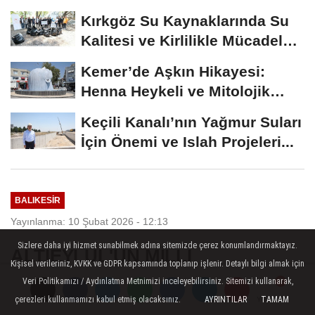
RİSALE: MALİYET İRASINI...
Kırkgöz Su Kaynaklarında Su
Kalitesi ve Kirlilikle Mücadele:
Bilimsel...
Kemer’de Aşkın Hikayesi:
Henna Heykeli ve Mitolojik
Zenginlikler
Keçili Kanalı’nın Yağmur Suları
İçin Önemi ve Islah Projeleri...
BALIKESIR
Yayınlanma: 10 Şubat 2026 - 12:13
Sizlere daha iyi hizmet sunabilmek adına sitemizde çerez konumlandırmaktayız.
ALTIEYLÜL'ÜN MİLLİ
Kişisel verileriniz, KVKK ve GDPR kapsamında toplanıp işlenir. Detaylı bilgi almak için
SPORCUSUNUN HEDEFİ
Veri Politikamızı / Aydınlatma Metnimizi inceleyebilirsiniz. Sitemizi kullanarak,
TÜRKİYE ŞAMPİYONLUĞU
çerezleri kullanmamızı kabul etmiş olacaksınız.
AYRINTILAR
TAMAM
Yorumlar
Yorumlar
Yorumlar
Yorumlar