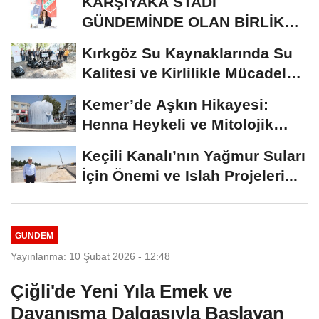
KARŞIYAKA STADI
GÜNDEMİNDE OLAN BİRLİK
RİSALE: MALİYET İRASINI...
Kırkgöz Su Kaynaklarında Su
Kalitesi ve Kirlilikle Mücadele:
Bilimsel...
Kemer’de Aşkın Hikayesi:
Henna Heykeli ve Mitolojik
Zenginlikler
Keçili Kanalı’nın Yağmur Suları
İçin Önemi ve Islah Projeleri...
GÜNDEM
Yayınlanma: 10 Şubat 2026 - 12:48
Çiğli'de Yeni Yıla Emek ve
Dayanışma Dalgasıyla Başlayan