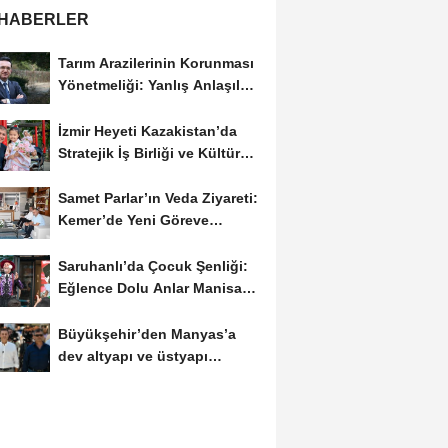
 HABERLER
Tarım Arazilerinin Korunması
Yönetmeliği: Yanlış Anlaşılan
Noktalar...
İzmir Heyeti Kazakistan’da
Stratejik İş Birliği ve Kültürel
Bağları...
Samet Parlar’ın Veda Ziyareti:
Kemer’de Yeni Göreve
Uğurlama
Saruhanlı’da Çocuk Şenliği:
Eğlence Dolu Anlar Manisa
Büyükşehir’den
Büyükşehir’den Manyas’a
dev altyapı ve üstyapı
yatırımı