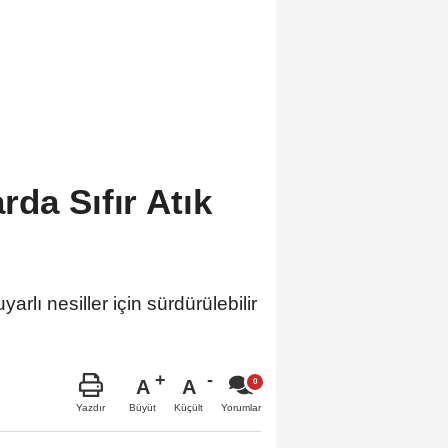
da Sıfır Atık
arlı nesiller için sürdürülebilir
A
A
Büyüt
Küçült
Yazdır
Yorumlar