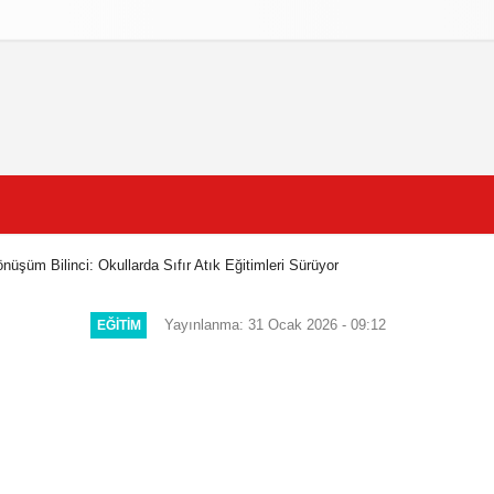
litikasi
Şartlar ve Koşullar
nüşüm Bilinci: Okullarda Sıfır Atık Eğitimleri Sürüyor
Yayınlanma: 31 Ocak 2026 - 09:12
EĞITIM