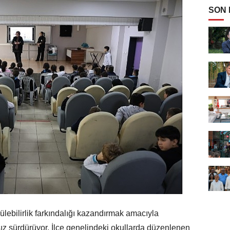
SON
lebilirlik farkındalığı kazandırmak amacıyla
sız sürdürüyor. İlçe genelindeki okullarda düzenlenen