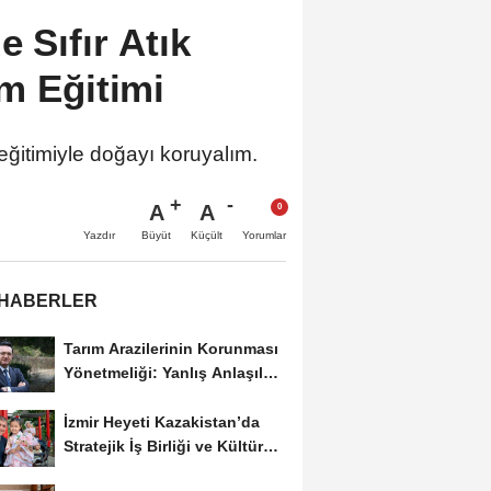
 Sıfır Atık
m Eğitimi
eğitimiyle doğayı koruyalım.
A
A
Büyüt
Küçült
Yazdır
Yorumlar
 HABERLER
Tarım Arazilerinin Korunması
Yönetmeliği: Yanlış Anlaşılan
Noktalar...
İzmir Heyeti Kazakistan’da
Stratejik İş Birliği ve Kültürel
Bağları...