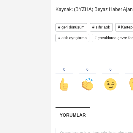
Kaynak: (BYZHA) Beyaz Haber Ajan
# geri dönüşüm
# sıfır atık
# Kartep
# atık ayrıştırma
# çocuklarda çevre far
YORUMLAR