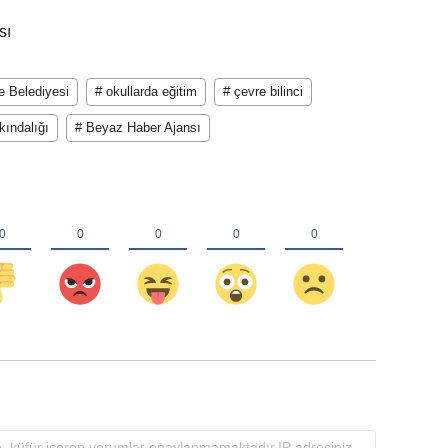
sı
e Belediyesi
# okullarda eğitim
# çevre bilinci
kındalığı
# Beyaz Haber Ajansı