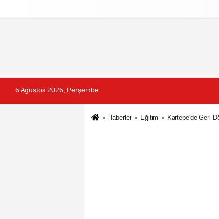
Reklam
Künye
İletişim
Gizlilik Po
6 Ağustos 2026, Perşembe
Haberler
Eğitim
Kartepe'de Geri Dö