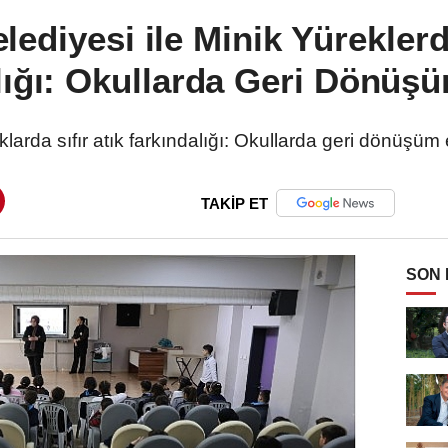
lediyesi ile Minik Yüreklerde
lığı: Okullarda Geri Dönüşü
larda sıfır atık farkındalığı: Okullarda geri dönüşüm 
TAKİP ET
SON