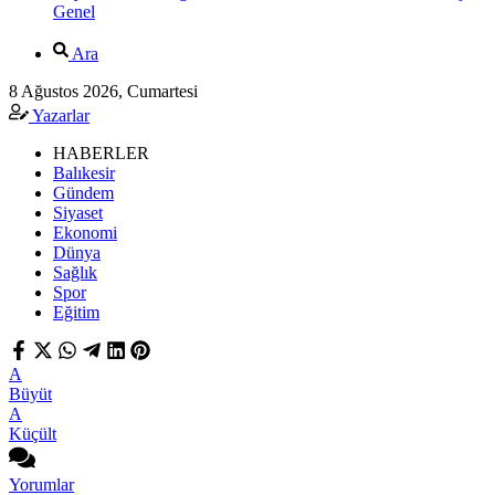
Genel
Ara
8 Ağustos 2026, Cumartesi
Yazarlar
HABERLER
Balıkesir
Gündem
Siyaset
Ekonomi
Dünya
Sağlık
Spor
Eğitim
A
Büyüt
A
Küçült
Yorumlar