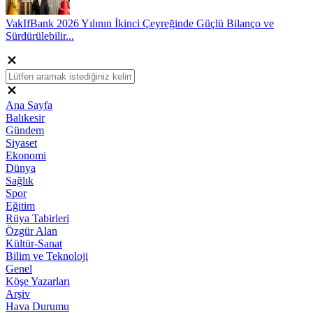
VakIfBank 2026 Yılının İkinci Çeyreğinde Güçlü Bilanço ve
Sürdürülebilir...
Ana Sayfa
Balıkesir
Gündem
Siyaset
Ekonomi
Dünya
Sağlık
Spor
Eğitim
Rüya Tabirleri
Özgür Alan
Kültür-Sanat
Bilim ve Teknoloji
Genel
Köşe Yazarları
Arşiv
Hava Durumu