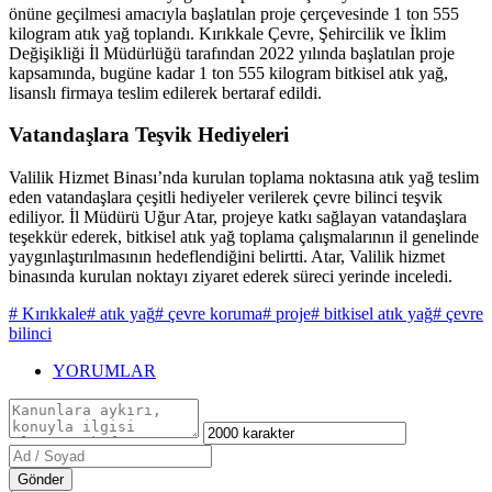
önüne geçilmesi amacıyla başlatılan proje çerçevesinde 1 ton 555
kilogram atık yağ toplandı. Kırıkkale Çevre, Şehircilik ve İklim
Değişikliği İl Müdürlüğü tarafından 2022 yılında başlatılan proje
kapsamında, bugüne kadar 1 ton 555 kilogram bitkisel atık yağ,
lisanslı firmaya teslim edilerek bertaraf edildi.
Vatandaşlara Teşvik Hediyeleri
Valilik Hizmet Binası’nda kurulan toplama noktasına atık yağ teslim
eden vatandaşlara çeşitli hediyeler verilerek çevre bilinci teşvik
ediliyor. İl Müdürü Uğur Atar, projeye katkı sağlayan vatandaşlara
teşekkür ederek, bitkisel atık yağ toplama çalışmalarının il genelinde
yaygınlaştırılmasının hedeflendiğini belirtti. Atar, Valilik hizmet
binasında kurulan noktayı ziyaret ederek süreci yerinde inceledi.
# Kırıkkale
# atık yağ
# çevre koruma
# proje
# bitkisel atık yağ
# çevre
bilinci
YORUMLAR
Gönder