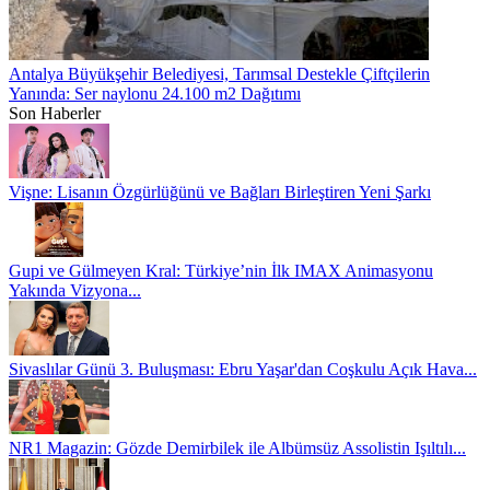
Antalya Büyükşehir Belediyesi, Tarımsal Destekle Çiftçilerin
Yanında: Ser naylonu 24.100 m2 Dağıtımı
Son Haberler
Vişne: Lisanın Özgürlüğünü ve Bağları Birleştiren Yeni Şarkı
Gupi ve Gülmeyen Kral: Türkiye’nin İlk IMAX Animasyonu
Yakında Vizyona...
Sivaslılar Günü 3. Buluşması: Ebru Yaşar'dan Coşkulu Açık Hava...
NR1 Magazin: Gözde Demirbilek ile Albümsüz Assolistin Işıltılı...