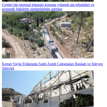
Çeşme’nin tarımsal mirasını koruma yolunda ata tohumları ve
aromatik bitkilerle sürdürülebilir adımlar
Kemer Yayla Yollarında Satıh Asfalt Çalışmaları Başladı ve İzleyen
Süreçler