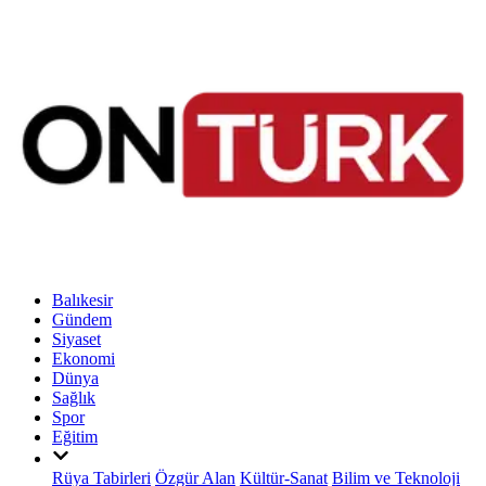
Balıkesir
Gündem
Siyaset
Ekonomi
Dünya
Sağlık
Spor
Eğitim
Rüya Tabirleri
Özgür Alan
Kültür-Sanat
Bilim ve Teknoloji