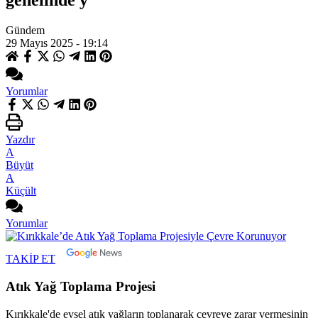
genelinde y
Gündem
29 Mayıs 2025 - 19:14
Yorumlar
Yazdır
A
Büyüt
A
Küçült
Yorumlar
TAKİP ET
Atık Yağ Toplama Projesi
Kırıkkale'de evsel atık yağların toplanarak çevreye zarar vermesinin