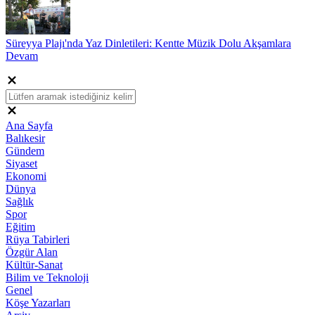
Süreyya Plajı'nda Yaz Dinletileri: Kentte Müzik Dolu Akşamlara
Devam
Ana Sayfa
Balıkesir
Gündem
Siyaset
Ekonomi
Dünya
Sağlık
Spor
Eğitim
Rüya Tabirleri
Özgür Alan
Kültür-Sanat
Bilim ve Teknoloji
Genel
Köşe Yazarları