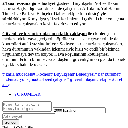
24 saat esasına göre faaliyet
gösteren Büyükşehir Yol ve Bakım
Dairesi Başkanlığı koordinesinde çalışmalar A Takımı, Yol Bakım
Timleri ve Park ve Bahçeler Dairesi ekiplerinin desteğiyle
sürdürülüyor. Kar yağışı yüksek kesimlere ulaştığında bile yol açma
ve tuzlama çalışmaları kesintisiz devam ediyor.
Güvenli ve kesintisiz ulaşım odaklı yaklaşım
ile ekipler şehir
merkezindeki yaya geçişleri, köprüler ve hastane çevrelerinde de
kontrolleri aralıksız sürdürüyor. Solüsyonlar ve tuzlama çalışmaları,
hava durumunun yakından izlenmesiyle hızlı ve etkili bir biçimde
uygulanmaya devam ediyor. Hava koşullarının kötüleşmesi
durumunda tüm birimler, vatandaşların güvenliğini ön planda tutarak
teyakkuz halinde olacak.
# karla mücadele
# Kocaeli
# Büyükşehir Belediyesi
# kar küreme
#
tuzlama
# yol açma
# 24 saat çalışma
# güvenli ulaşım
# ekipler
# 354
araç
YORUMLAR
Gönder
İlginizi Çekebilir