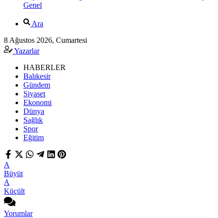
Genel
Ara
8 Ağustos 2026, Cumartesi
Yazarlar
HABERLER
Balıkesir
Gündem
Siyaset
Ekonomi
Dünya
Sağlık
Spor
Eğitim
A
Büyüt
A
Küçült
Yorumlar