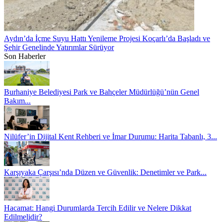
Aydın’da İçme Suyu Hattı Yenileme Projesi Koçarlı’da Başladı ve
Şehir Genelinde Yatırımlar Sürüyor
Son Haberler
Burhaniye Belediyesi Park ve Bahçeler Müdürlüğü’nün Genel
Bakım...
Nilüfer’in Dijital Kent Rehberi ve İmar Durumu: Harita Tabanlı, 3...
Karşıyaka Çarşısı’nda Düzen ve Güvenlik: Denetimler ve Park...
Hacamat: Hangi Durumlarda Tercih Edilir ve Nelere Dikkat
Edilmelidir?