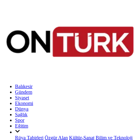
Balıkesir
Gündem
Siyaset
Ekonomi
Dünya
Sağlık
Spor
Eğitim
Rüya Tabirleri
Özgür Alan
Kültür-Sanat
Bilim ve Teknoloji