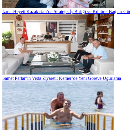
İzmir Heyeti Kazakistan’da Stratejik İş Birliği ve Kültürel Bağları Gü
Samet Parlar’ın Veda Ziyareti: Kemer’de Yeni Göreve Uğurlama