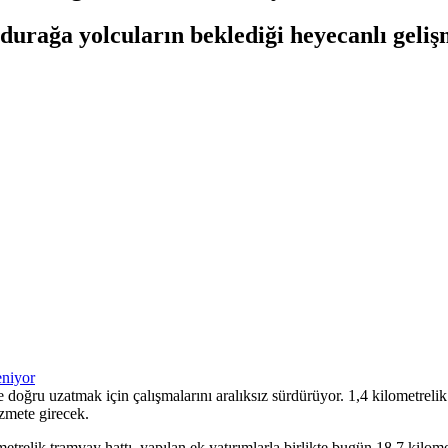
i durağa yolcuların beklediği heyecanlı geli
e doğru uzatmak için çalışmalarını aralıksız sürdürüyor. 1,4 kilometre
zmete girecek.
etrelik tramvay hattı, yapılan ek yatırımlarla birlikte bugün 18,7 kil