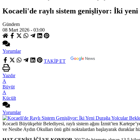
Kocaeli'de raylı sistem genişliyor: İki yen
Gündem
08 Mart 2026 - 03:00
Yorumlar
TAKİP ET
Yazdır
A
Büyüt
A
Küçült
Yorumlar
Kocaeli Büyükşehir Belediyesi, raylı sistem ağını İzmit’ten Kartepe’y
ve Nesibe Aydın Okulları önü gibi noktalardan başlayarak duraklar hi
HAT GENİŞLİĞİ VE KONFOR
2017’de hizmete alınan 13,5 kilom