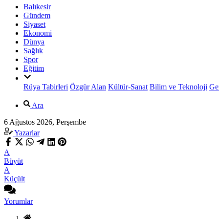
Balıkesir
Gündem
Siyaset
Ekonomi
Dünya
Sağlık
Spor
Eğitim
Rüya Tabirleri
Özgür Alan
Kültür-Sanat
Bilim ve Teknoloji
Ge
Ara
6 Ağustos 2026, Perşembe
Yazarlar
A
Büyüt
A
Küçült
Yorumlar