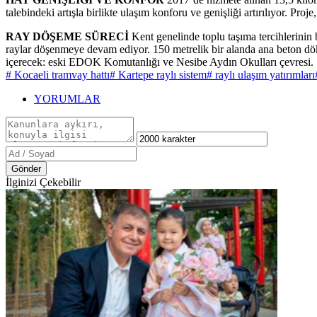
talebindeki artışla birlikte ulaşım konforu ve genişliği artırılıyor. Pr
RAY DÖŞEME SÜRECİ
Kent genelinde toplu taşıma tercihlerinin
raylar döşenmeye devam ediyor. 150 metrelik bir alanda ana beton dök
içerecek: eski EDOK Komutanlığı ve Nesibe Aydın Okulları çevresi.
# Kocaeli tramvay hattı
# Kartepe raylı sistem
# raylı ulaşım yatırımları
YORUMLAR
Gönder
İlginizi Çekebilir