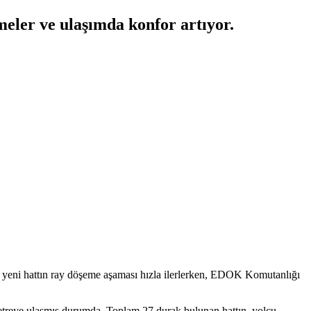
şmeler ve ulaşımda konfor artıyor.
lik yeni hattın ray döşeme aşaması hızla ilerlerken, EDOK Komutanlığı
ometreye ulaşmış durumda. Toplam 27 durak bulunan hattın, yolcu