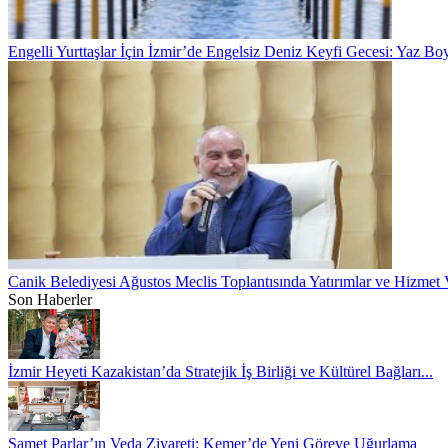
Engelli Yurttaşlar İçin İzmir’de Engelsiz Deniz Keyfi Gecesi: Yaz B
Canik Belediyesi Ağustos Meclis Toplantısında Yatırımlar ve Hizmet
Son Haberler
İzmir Heyeti Kazakistan’da Stratejik İş Birliği ve Kültürel Bağları...
Samet Parlar’ın Veda Ziyareti: Kemer’de Yeni Göreve Uğurlama