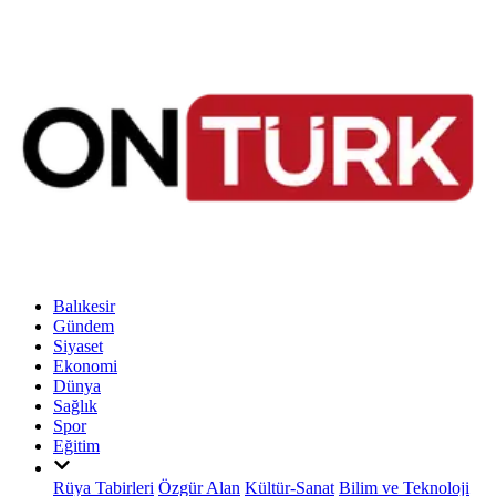
Balıkesir
Gündem
Siyaset
Ekonomi
Dünya
Sağlık
Spor
Eğitim
Rüya Tabirleri
Özgür Alan
Kültür-Sanat
Bilim ve Teknoloji