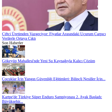
Çiftçi Üretimden Vazgeçiyor: Fiyatlar Arasındaki Uçurum Çarpıcı
Verilerle Ortaya Çıktı
Son Haberler
Gökeyüp Mahallesi'nde Yeni Su Kaynağıyla Kalıcı Çözüm
Çocuklar İçin Yangın Güvenliği Eğitimleri: Bilinçli Nesiller İçin...
Kartpe'de Türkiye Süper Enduro Şampiyonası 2. Ayak Başladı:
Büyükşehir...