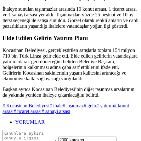
İhaleye sunulan taşınmazlar arasında 10 konut arsası, 1 ticaret arsası
ve 1 sanayi arsası yer aldı. Taşınmazlar, yüzde 25 peşinat ve 10 ay
tterst seçeneği ile satışa sunuldu. Görsel olarak renkli anların ve canlı
pazarlıkların yaşandığı ihalelere vatandaşlar yoğun ilgi gösterdi.
Elde Edilen Gelirin Yatırım Planı
Kocasinan Belediyesi, gerçekleştirilen satışlarla toplam 154 milyon
710 bin Türk Lirası gelir elde etti. Elde edilen gelirlerin vatandaşlara
yatırım olarak geri döneceğini belirten Belediye Başkanı,
bölgelerinin kalkınması adına çaba sarf ettiklerini ifade etti.
Gelirlerin Kocasinan sakinlerinin yaşam kalitesini artıracağı ve
ekonomiye katkı sağlayacağı vurgulandı.
Başkan ayrıca Kocasinan Belediyesi’nin diğer taşınmaz arsalarının
da yakında yeniden ihaleye çıkarılacağını belirtti.
# Kocasinan Belediyesi
# ihale
# taşınmaz
# gelir
# yatırım
# konut
arsası
# ticaret arsası
# sanayi arsası
YORUMLAR