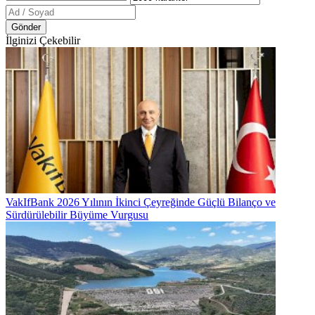
Gönder
İlginizi Çekebilir
VakIfBank 2026 Yılının İkinci Çeyreğinde Güçlü Bilanço ve
Sürdürülebilir Büyüme Vurgusu