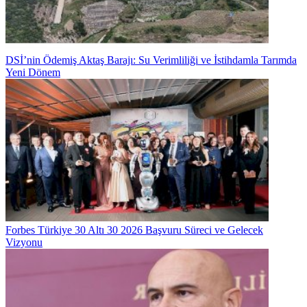
DSİ’nin Ödemiş Aktaş Barajı: Su Verimliliği ve İstihdamla Tarımda
Yeni Dönem
Forbes Türkiye 30 Altı 30 2026 Başvuru Süreci ve Gelecek
Vizyonu