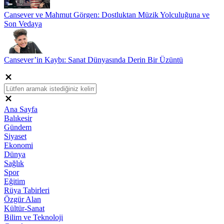
Cansever ve Mahmut Görgen: Dostluktan Müzik Yolculuğuna ve
Son Vedaya
Cansever’in Kaybı: Sanat Dünyasında Derin Bir Üzüntü
Ana Sayfa
Balıkesir
Gündem
Siyaset
Ekonomi
Dünya
Sağlık
Spor
Eğitim
Rüya Tabirleri
Özgür Alan
Kültür-Sanat
Bilim ve Teknoloji