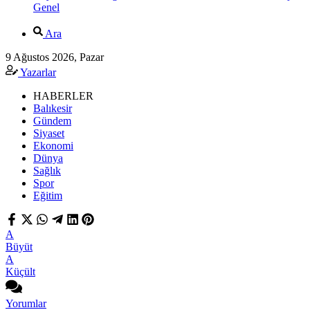
Genel
Ara
9 Ağustos 2026, Pazar
Yazarlar
HABERLER
Balıkesir
Gündem
Siyaset
Ekonomi
Dünya
Sağlık
Spor
Eğitim
A
Büyüt
A
Küçült
Yorumlar