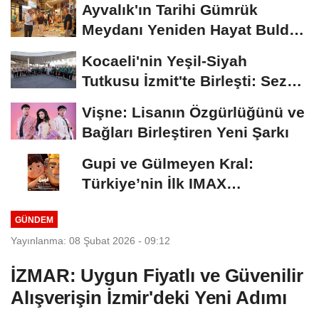
Ayvalık'ın Tarihi Gümrük
Meydanı Yeniden Hayat Buldu:
Açılış...
Kocaeli'nin Yeşil-Siyah
Tutkusu İzmit'te Birleşti: Sezon
Açılışı...
Vişne: Lisanın Özgürlüğünü ve
Bağları Birleştiren Yeni Şarkı
Gupi ve Gülmeyen Kral:
Türkiye’nin İlk IMAX
Animasyonu Yakında
GÜNDEM
Vizyona...
Yayınlanma: 08 Şubat 2026 - 09:12
İZMAR: Uygun Fiyatlı ve Güvenilir
Alışverişin İzmir'deki Yeni Adımı