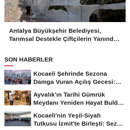
Antalya Büyükşehir Belediyesi,
Tarımsal Destekle Çiftçilerin Yanında:
Ser naylonu 24.100 m2 Dağıtımı
SON HABERLER
Kocaeli Şehrinde Sezona
Damga Vuran Açılış Gecesi:
Futbol ve Müzik...
Ayvalık'ın Tarihi Gümrük
Meydanı Yeniden Hayat Buldu:
Açılış...
Kocaeli'nin Yeşil-Siyah
Tutkusu İzmit'te Birleşti: Sezon