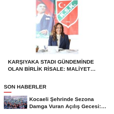
KARŞIYAKA STADI GÜNDEMİNDE
OLAN BİRLİK RİSALE: MALİYET
İRASINI GÜÇLENDİRME VE GELECEK
TEŞVİKLERİ
SON HABERLER
Kocaeli Şehrinde Sezona
Damga Vuran Açılış Gecesi:
Futbol ve Müzik...