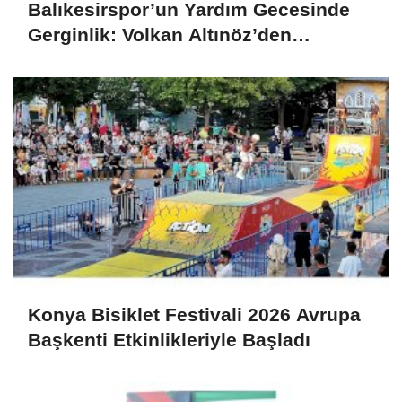
Balıkesirspor’un Yardım Gecesinde
Gerginlik: Volkan Altınöz’den
Açıklama
Konya Bisiklet Festivali 2026 Avrupa
Başkenti Etkinlikleriyle Başladı