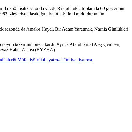
ılında 750 kişilik salonda yüzde 85 dolulukla toplamda 69 gösterinin
2 izleyiciye ulaşıldığını belirtti. Salonları dolduran tüm
elecek sezonda da Amak-ı Hayal, Bir Adam Yaratmak, Narnia Günlükleri
erici oyun takvimini öne çıkardı. Ayrıca Abdülhamid Ateş Çemberi,
: Beyaz Haber Ajansı (BYZHA).
nlükleri
# Müfettiş
# Vital tiyatro
# Türkiye tiyatrosu