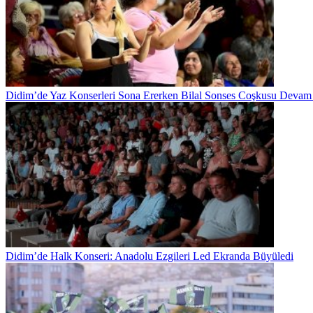
Didim’de Yaz Konserleri Sona Ererken Bilal Sonses Coşkusu Devam 
Didim’de Halk Konseri: Anadolu Ezgileri Led Ekranda Büyüledi