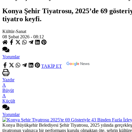
Konya Şehir Tiyatrosu, 2025’de 69 gösteriy
tiyatro keyfi.
Kültür-Sanat
08 Şubat 2026 - 08:12
Yorumlar
TAKİP ET
Yazdır
A
Büyüt
A
Küçült
Yorumlar
Konya Büyükşehir Belediyesi Şehir Tiyatrosu, 2025 yılında gerçekleştird
tiyatronun yalnızca bir performans kurulu olmaktan öte, şehrin kültürel