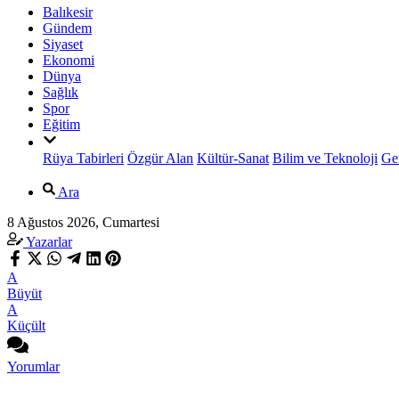
Balıkesir
Gündem
Siyaset
Ekonomi
Dünya
Sağlık
Spor
Eğitim
Rüya Tabirleri
Özgür Alan
Kültür-Sanat
Bilim ve Teknoloji
Ge
Ara
8 Ağustos 2026, Cumartesi
Yazarlar
A
Büyüt
A
Küçült
Yorumlar