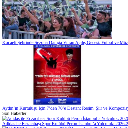
Kocaeli Şehrinde Sezona Damga Vuran Açılış Gecesi: Futbol ve Müzi
Aydın’ın Kurtuluşu İçin 7’den 70’e Destan: Resim, Şiir ve Kompozis
Son Haberler
Adidas ile Eczacıbaşı Spor Kulübü Peron İstanbul’a Yolculuk: 2026-2