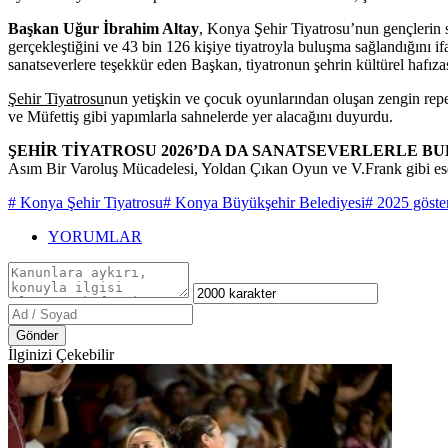
Başkan Uğur İbrahim Altay
, Konya Şehir Tiyatrosu’nun gençlerin s
gerçekleştiğini ve 43 bin 126 kişiye tiyatroyla buluşma sağlandığını i
sanatseverlere teşekkür eden Başkan, tiyatronun şehrin kültürel hafıza
Şehir Tiyatrosu
nun yetişkin ve çocuk oyunlarından oluşan zengin rep
ve Müfettiş gibi yapımlarla sahnelerde yer alacağını duyurdu.
ŞEHİR TİYATROSU 2026’DA DA SANATSEVERLERLE 
Asım Bir Varoluş Mücadelesi, Yoldan Çıkan Oyun ve V.Frank gibi ese
# Konya Şehir Tiyatrosu
# Konya Büyükşehir Belediyesi
# 2025 göste
YORUMLAR
Gönder
İlginizi Çekebilir