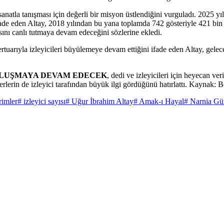
anatla tanışması için değerli bir misyon üstlendiğini vurguladı. 2025 y
fade eden Altay, 2018 yılından bu yana toplamda 742 gösteriyle 421 bin 98
sını canlı tutmaya devam edeceğini sözlerine ekledi.
ertuarıyla izleyicileri büyülemeye devam ettiğini ifade eden Altay, g
BULUŞMAYA DEVAM EDECEK
, dedi ve izleyicileri için heyecan v
rlerin de izleyici tarafından büyük ilgi gördüğünü hatırlattı. Kaynak
rimler
# izleyici sayısı
# Uğur İbrahim Altay
# Amak-ı Hayal
# Narnia Gü