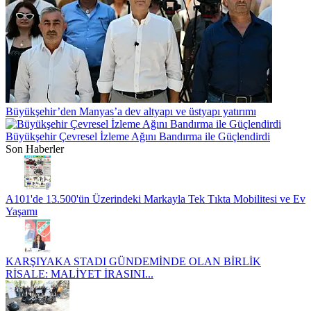
Büyükşehir’den Manyas’a dev altyapı ve üstyapı yatırımı
Büyükşehir Çevresel İzleme Ağını Bandırma ile Güçlendirdi
Son Haberler
A101'de 13.500'ün Üzerindeki Markayla Tek Tıkta Mobilitesi ve Ev
Yaşamı
KARŞIYAKA STADI GÜNDEMİNDE OLAN BİRLİK
RİSALE: MALİYET İRASINI...