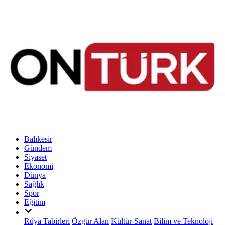
Balıkesir
Gündem
Siyaset
Ekonomi
Dünya
Sağlık
Spor
Eğitim
Rüya Tabirleri
Özgür Alan
Kültür-Sanat
Bilim ve Teknoloji