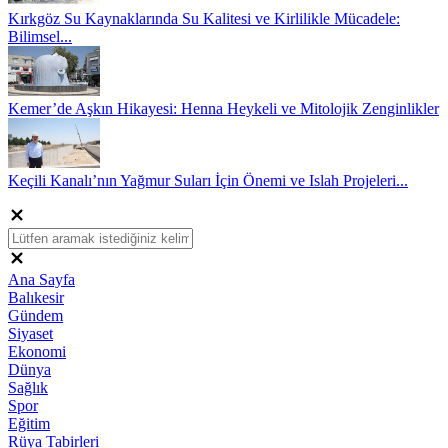
Kırkgöz Su Kaynaklarında Su Kalitesi ve Kirlilikle Mücadele:
Bilimsel...
Kemer’de Aşkın Hikayesi: Henna Heykeli ve Mitolojik Zenginlikler
Keçili Kanalı’nın Yağmur Suları İçin Önemi ve Islah Projeleri...
Ana Sayfa
Balıkesir
Gündem
Siyaset
Ekonomi
Dünya
Sağlık
Spor
Eğitim
Rüya Tabirleri