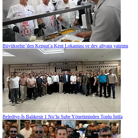
Büyükşehir’den Kepsut’a Kent Lokantası ve dev altyapı yatırımı
Belediye-İş Balıkesir 1 No’lu Şube Yönetiminden Toplu İstifa