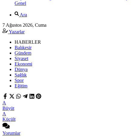
Genel
Ara
7 Ağustos 2026, Cuma
Yazarlar
HABERLER
Balıkesir
Gündem
Siyaset
Ekonomi
Dünya
Sağlık
Spor
Eğitim
A
Büyüt
A
Küçült
Yorumlar