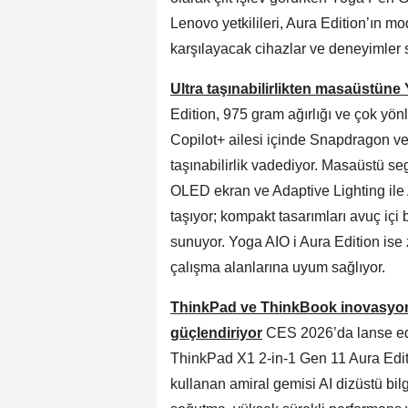
Lenovo yetkilileri, Aura Edition’ın mo
karşılayacak cihazlar ve deneyimler 
Ultra taşınabilirlikten masaüstüne 
Edition, 975 gram ağırlığı ve çok yön
Copilot+ ailesi içinde Snapdragon v
taşınabilirlik vadediyor. Masaüstü se
OLED ekran ve Adaptive Lighting ile 
taşıyor; kompakt tasarımları avuç içi 
sunuyor. Yoga AIO i Aura Edition ise 
çalışma alanlarına uyum sağlıyor.
ThinkPad ve ThinkBook inovasyonu
güçlendiriyor
CES 2026’da lanse ed
ThinkPad X1 2-in-1 Gen 11 Aura Edit
kullanan amiral gemisi AI dizüstü bilg