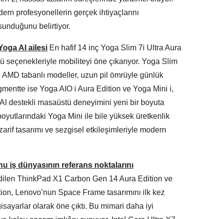
dern profesyonellerin gerçek ihtiyaçlarını
sunduğunu belirtiyor.
Yoga AI ailesi
En hafif 14 inç Yoga Slim 7i Ultra Aura
lü seçenekleriyle mobiliteyi öne çıkarıyor. Yoga Slim
e AMD tabanlı modeller, uzun pil ömrüyle günlük
gmentte ise Yoga AIO i Aura Edition ve Yoga Mini i,
AI destekli masaüstü deneyimini yeni bir boyuta
boyutlarındaki Yoga Mini ile bile yüksek üretkenlik
zarif tasarımı ve sezgisel etkileşimleriyle modern
 iş dünyasının referans noktalarını
ilen ThinkPad X1 Carbon Gen 14 Aura Edition ve
ion, Lenovo’nun Space Frame tasarımını ilk kez
isayarlar olarak öne çıktı. Bu mimari daha iyi