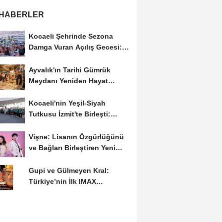
 HABERLER
Kocaeli Şehrinde Sezona
Damga Vuran Açılış Gecesi:
Futbol ve Müzik...
Ayvalık'ın Tarihi Gümrük
Meydanı Yeniden Hayat
Buldu: Açılış...
Kocaeli'nin Yeşil-Siyah
Tutkusu İzmit'te Birleşti:
Sezon Açılışı...
Vişne: Lisanın Özgürlüğünü
ve Bağları Birleştiren Yeni
Şarkı
Gupi ve Gülmeyen Kral:
Türkiye’nin İlk IMAX
Animasyonu Yakında
Vizyona...