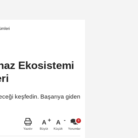
ümleri
haz Ekosistemi
ri
ceği keşfedin. Başarıya giden
A
A
Büyüt
Küçült
Yazdır
Yorumlar