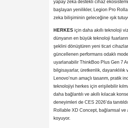
yapay zeka destekli cihaz ekosistemi
başlayan yenilikler, Legion Pro Rolla
zeka bilişiminin geleceğine ışık tutuy
HERKES
için daha akıllı teknoloji
dünyanın en büyük teknoloji fuarları
şeklini dönüştüren yeni ticari cihazla
güncellenen performans odaklı model
uyarlanabilir ThinkBoo Plus Gen 7 A
bilgisayarlar, üretkenlik, dayanıklılık
Lenovo’nun amaçlı tasarım, pratik ino
teknolojiyi herkes için erişilebilir kıl
daha bağlantılı ve akıllı kılacak kons
deneyimleri de CES 2026’da tanıtıldı
Rollable XD Concept, bağlamsal ve ak
koyuyor.