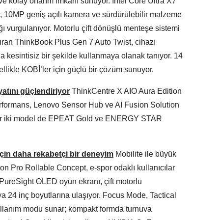
e kolay onarım imkânı sunuyor. Intel Core Ultra X7
ar, 10MP geniş açılı kamera ve sürdürülebilir malzeme
ğı vurgulanıyor. Motorlu çift dönüşlü menteşe sistemi
ıran ThinkBook Plus Gen 7 Auto Twist, cihazı
a kesintisiz bir şekilde kullanmaya olanak tanıyor. 14
llikle KOBİ’ler için güçlü bir çözüm sunuyor.
atını güçlendiriyor
ThinkCentre X AIO Aura Edition
rformans, Lenovo Sensor Hub ve AI Fusion Solution
. Her iki model de EPEAT Gold ve ENERGY STAR
için daha rekabetçi bir deneyim
Mobilite ile büyük
ion Pro Rollable Concept, e-spor odaklı kullanıcılar
nç PureSight OLED oyun ekranı, çift motorlu
a 24 inç boyutlarına ulaşıyor. Focus Mode, Tactical
ullanım modu sunar; kompakt formda turnuva