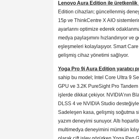
Lenovo Aura Edition ile üretkenlik
Edition cihazları; güncellenmiş den
15p ve ThinkCentre X AIO sistemlerin
ayarlarını optimize ederek odaklanma
medya paylaşımını hızlandırıyor ve g
eşleşmeleri kolaylaşıyor. Smart Care 
gelişmiş cihaz yönetimi sağlıyor.
Yoga Pro 9i Aura Edition yaratıcı p
sahip bu model; Intel Core Ultra 9 
GPU ve 3.2K PureSight Pro Tandem 
işlerde dikkat çekiyor. NVIDIA’nın Bl
DLSS 4 ve NVIDIA Studio desteğiyle gra
Sadeleşen kasa, gelişmiş soğutma si
yazım deneyimi sunuyor. Altı hoparlö
multimedya deneyimini mümkün kılıyo
olarak çift işlev görürken Yoga Pen 