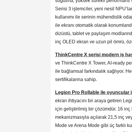
soğutma, yüksek sürekli performans v
Serisi 3 işlemciler, yeni nesil NPU’l
kullanımı ile serinin mühendislik oda
ile ekranı otomatik olarak konumland
dizüstü, tablet ve paylaşım modlarınd
inç OLED ekran ve uzun pil ömrü, öze
ThinkCentre X serisi modern iş hay
ve ThinkCentre X Tower, AI-ready pe
ile bağlamsal farkındalık sağlıyor
sertifikalarına sahip.
Legion Pro Rollable ile oyuncular 
ekran ihtiyacını bir araya getiren Leg
için geliştirilmiş bir çözümdür. 16 i
mekanizmasıyla açılarak 21,5 inç vey
Mode ve Arena Mode gibi üç farklı k