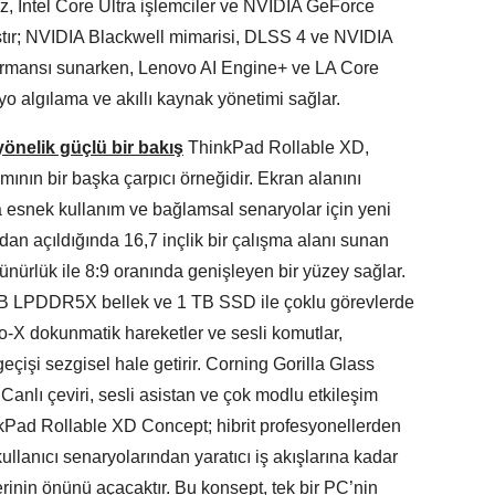
z, Intel Core Ultra işlemciler ve NVIDIA GeForce
tır; NVIDIA Blackwell mimarisi, DLSS 4 ve NVIDIA
formansı sunarken, Lenovo AI Engine+ ve LA Core
yo algılama ve akıllı kaynak yönetimi sağlar.
önelik güçlü bir bakış
ThinkPad Rollable XD,
ının bir başka çarpıcı örneğidir. Ekran alanını
 esnek kullanım ve bağlamsal senaryolar için yeni
mdan açıldığında 16,7 inçlik bir çalışma alanı sunan
ürlük ile 8:9 oranında genişleyen bir yüzey sağlar.
 GB LPDDR5X bellek ve 1 TB SSD ile çoklu görevlerde
o-X dokunmatik hareketler ve sesli komutlar,
çişi sezgisel hale getirir. Corning Gorilla Glass
. Canlı çeviri, sesli asistan ve çok modlu etkileşim
nkPad Rollable XD Concept; hibrit profesyonellerden
ullanıcı senaryolarından yaratıcı iş akışlarına kadar
erinin önünü açacaktır. Bu konsept, tek bir PC’nin