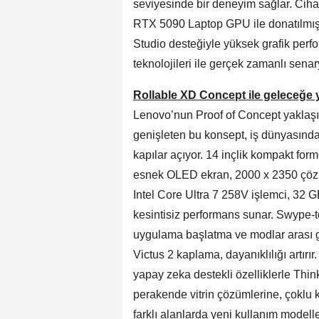
seviyesinde bir deneyim sağlar. Ciha
RTX 5090 Laptop GPU ile donatılmış
Studio desteğiyle yüksek grafik per
teknolojileri ile gerçek zamanlı senar
Rollable XD Concept ile geleceğe y
Lenovo’nun Proof of Concept yaklaşım
genişleten bu konsept, iş dünyasında
kapılar açıyor. 14 inçlik kompakt for
esnek OLED ekran, 2000 x 2350 çözün
Intel Core Ultra 7 258V işlemci, 32
kesintisiz performans sunar. Swype-t
uygulama başlatma ve modlar arası ge
Victus 2 kaplama, dayanıklılığı artırır
yapay zeka destekli özelliklerle Thi
perakende vitrin çözümlerine, çoklu k
farklı alanlarda yeni kullanım modell