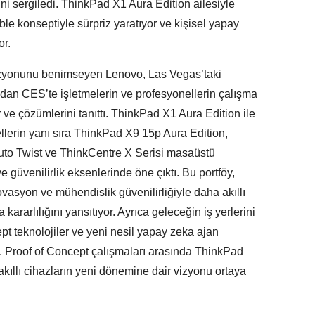
ni sergiledi. ThinkPad X1 Aura Edition ailesiyle
ble konseptiyle sürpriz yaratıyor ve kişisel yapay
or.
 vizyonunu benimseyen Lenovo, Las Vegas’taki
ndan CES’te işletmelerin ve profesyonellerin çalışma
r ve çözümlerini tanıttı. ThinkPad X1 Aura Edition ile
lerin yanı sıra ThinkPad X9 15p Aura Edition,
uto Twist ve ThinkCentre X Serisi masaüstü
 ve güvenilirlik eksenlerinde öne çıktı. Bu portföy,
vasyon ve mühendislik güvenilirliğiyle daha akıllı
ma kararlılığını yansıtıyor. Ayrıca geleceğin iş yerlerini
ept teknolojiler ve yeni nesil yapay zeka ajan
. Proof of Concept çalışmaları arasında ThinkPad
ıllı cihazların yeni dönemine dair vizyonu ortaya