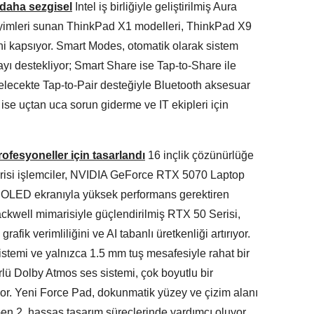
 daha sezgisel
Intel iş birliğiyle geliştirilmiş Aura
eyimleri sunan ThinkPad X1 modelleri, ThinkPad X9
i kapsıyor. Smart Modes, otomatik olarak sistem
yı destekliyor; Smart Share ise Tap-to-Share ile
elecekte Tap-to-Pair desteğiyle Bluetooth aksesuar
ise uçtan uca sorun giderme ve IT ekipleri için
rofesyoneller için tasarlandı
16 inçlik çözünürlüğe
Serisi işlemciler, NVIDIA GeForce RTX 5070 Laptop
OLED ekranıyla yüksek performans gerektiren
ackwell mimarisiyle güçlendirilmiş RTX 50 Serisi,
fik verimliliğini ve AI tabanlı üretkenliği artırıyor.
stemi ve yalnızca 1.5 mm tuş mesafesiyle rahat bir
rlü Dolby Atmos ses sistemi, çok boyutlu bir
r. Yeni Force Pad, dokunmatik yüzey ve çizim alanı
Gen 2, hassas tasarım süreçlerinde yardımcı oluyor.