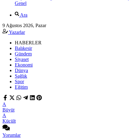
Genel
Ara
9 Ağustos 2026, Pazar
Yazarlar
HABERLER
Balıkesir
Gündem
Siyaset
Ekonomi
Dünya
Sağlık
Spor
Eğitim
A
Büyüt
A
Küçült
Yorumlar