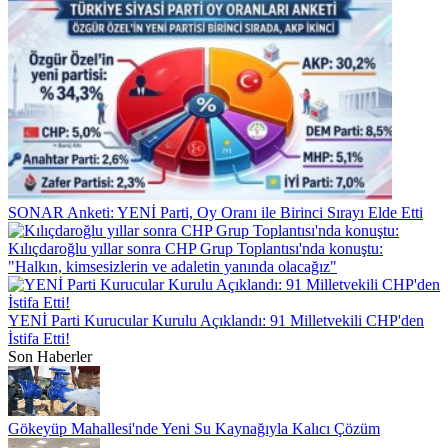
SONAR Anketi: YENİ Parti, Oy Oranı ile Birinci Sırayı Elde Etti
Kılıçdaroğlu yıllar sonra CHP Grup Toplantısı'nda konuştu:
"Halkın, kimsesizlerin ve adaletin yanında olacağız"
YENİ Parti Kurucular Kurulu Açıklandı: 91 Milletvekili CHP'den
İstifa Etti!
Son Haberler
Gökeyüp Mahallesi'nde Yeni Su Kaynağıyla Kalıcı Çözüm