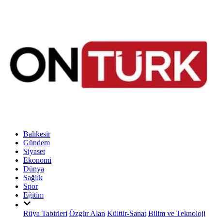
Balıkesir
Gündem
Siyaset
Ekonomi
Dünya
Sağlık
Spor
Eğitim
Rüya Tabirleri
Özgür Alan
Kültür-Sanat
Bilim ve Teknoloji