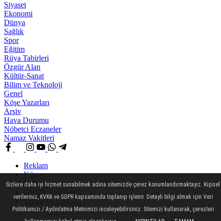
Siyaset
Ekonomi
Dünya
Sağlık
Spor
Eğitim
Rüya Tabirleri
Özgür Alan
Kültür-Sanat
Bilim ve Teknoloji
Genel
Köşe Yazarları
Arşiv
Hava Durumu
Nöbetci Eczaneler
Namaz Vakitleri
Reklam
Künye
İletişim
Sizlere daha iyi hizmet sunabilmek adına sitemizde çerez konumlandırmaktayız. Kişisel
Gizlilik Politikasi
verileriniz, KVKK ve GDPR kapsamında toplanıp işlenir. Detaylı bilgi almak için Veri
Şartlar ve Koşullar
Politikamızı / Aydınlatma Metnimizi inceleyebilirsiniz. Sitemizi kullanarak, çerezleri