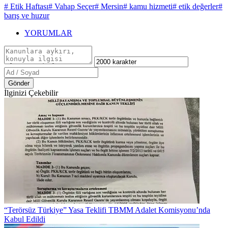
# Etik Haftası
# Vahap Seçer
# Mersin
# kamu hizmeti
# etik değerler
#
barış ve huzur
YORUMLAR
Gönder
İlginizi Çekebilir
“Terörsüz Türkiye” Yasa Teklifi TBMM Adalet Komisyonu’nda
Kabul Edildi