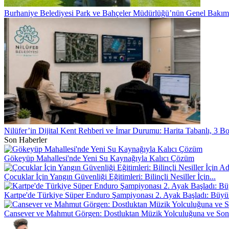
Burhaniye Belediyesi Park ve Bahçeler Müdürlüğü’nün Genel Bakım
Nilüfer’in Dijital Kent Rehberi ve İmar Durumu: Harita Tabanlı, 3 Bo
Son Haberler
Gökeyüp Mahallesi'nde Yeni Su Kaynağıyla Kalıcı Çözüm
Çocuklar İçin Yangın Güvenliği Eğitimleri: Bilinçli Nesiller İçin...
Kartpe'de Türkiye Süper Enduro Şampiyonası 2. Ayak Başladı: Büyük
Cansever ve Mahmut Görgen: Dostluktan Müzik Yolculuğuna ve So