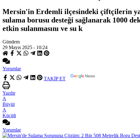
Mersin'in Erdemli ilçesindeki çiftçilerin 
sulama borusu desteği sağlanarak 1000 dek
etkin sulanmasını ve su k
Gündem
29 Mayıs 2025 - 10:24
Yorumlar
TAKİP ET
Yazdır
A
Büyüt
A
Küçült
Yorumlar