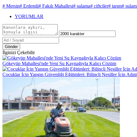
# Mersin
# Erdemli
# Fakılı Mahallesi
# sulama
# çiftçiler
# tarım
# sulam
YORUMLAR
Gönder
İlginizi Çekebilir
Gökeyüp Mahallesi'nde Yeni Su Kaynağıyla Kalıcı Çözüm
Çocuklar İçin Yangın Güvenliği Eğitimleri: Bilinçli Nesiller İçin Adım