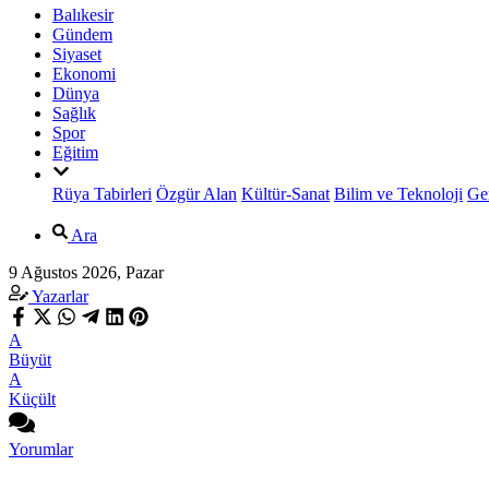
Balıkesir
Gündem
Siyaset
Ekonomi
Dünya
Sağlık
Spor
Eğitim
Rüya Tabirleri
Özgür Alan
Kültür-Sanat
Bilim ve Teknoloji
Ge
Ara
9 Ağustos 2026, Pazar
Yazarlar
A
Büyüt
A
Küçült
Yorumlar