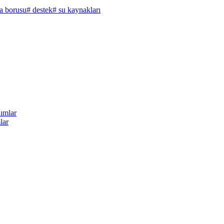
a borusu
# destek
# su kaynakları
lar