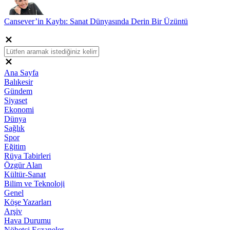
Cansever’in Kaybı: Sanat Dünyasında Derin Bir Üzüntü
Ana Sayfa
Balıkesir
Gündem
Siyaset
Ekonomi
Dünya
Sağlık
Spor
Eğitim
Rüya Tabirleri
Özgür Alan
Kültür-Sanat
Bilim ve Teknoloji
Genel
Köşe Yazarları
Arşiv
Hava Durumu
Nöbetci Eczaneler