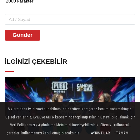
Gönder
İLGINIZI ÇEKEBILIR
Sizlere daha iyi hizmet sunabilmek adına sitemizde çerez konumlandırmaktayız.
Kişisel verileriniz, KVKK ve GDPR kapsamında toplanıp işlenir. Detaylı bilgi almak için
Veri Politikamızı / Aydınlatma Metnimizi inceleyebilirsiniz. Sitemizi kullanarak,
çerezleri kullanmamızı kabul etmiş olacaksınız.
AYRINTILAR
TAMAM
Yorumlar
Yorumlar
Yorumlar