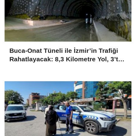
Buca-Onat Tüneli ile İzmir’in Trafiği
Rahatlayacak: 8,3 Kilometre Yol, 3’te
1 Yakıt Tasarrufu