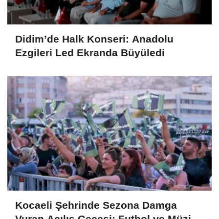
Didim’de Halk Konseri: Anadolu
Ezgileri Led Ekranda Büyüledi
Kocaeli Şehrinde Sezona Damga
Vuran Açılış Gecesi: Futbol ve Müzik