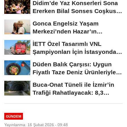
Didim’de Yaz Konserleri Sona
Ererken Bilal Sonses Coşkusu
Devam Etti
Gonca Engelsiz Yaşam
Merkezi’nden Hazar’ın
Konuşma Yolculuğu:...
İETT Özel Tasarımlı VNL
Şampiyonları İçin İstasyonda
Buluşuyor
Düden Balık Çarşısı: Uygun
Fiyatlı Taze Deniz Ürünleriyle
Antalyalılarla...
Buca-Onat Tüneli ile İzmir’in
Trafiği Rahatlayacak: 8,3
Kilometre...
GÜNDEM
Yayınlanma: 16 Şubat 2026 - 09:48