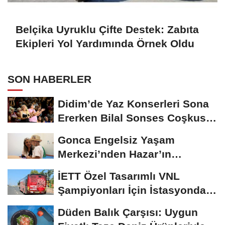
Belçika Uyruklu Çifte Destek: Zabıta
Ekipleri Yol Yardımında Örnek Oldu
SON HABERLER
Didim’de Yaz Konserleri Sona
Ererken Bilal Sonses Coşkusu
Devam Etti
Gonca Engelsiz Yaşam
Merkezi’nden Hazar’ın
Konuşma Yolculuğu:...
İETT Özel Tasarımlı VNL
Şampiyonları İçin İstasyonda
Buluşuyor
Düden Balık Çarşısı: Uygun