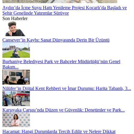
Aydın’da İçme Suyu Hattı Yenileme Projesi Koçarlı’da Başladı ve
Şehir Genelinde Yatırımlar Sürüyor
Son Haberler
Cansever’in Kaybı: Sanat Dünyasında Derin Bir Üzüntü
Burhaniye Belediyesi Park ve Bahçeler Müdürlüğü’nün Genel
Bakım...
Nilüfer’in Dijital Kent Rehberi ve İmar Durumu: Harita Tabanlı, 3...
Karşıyaka Çarşısı’nda Düzen ve Güvenlik: Denetimler ve Park...
Hacamat: Hangi Durumlarda Tercih Edilir ve Nelere Dikkat