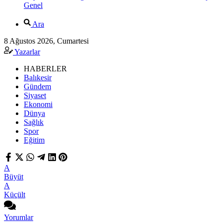
Genel
Ara
8 Ağustos 2026, Cumartesi
Yazarlar
HABERLER
Balıkesir
Gündem
Siyaset
Ekonomi
Dünya
Sağlık
Spor
Eğitim
A
Büyüt
A
Küçült
Yorumlar