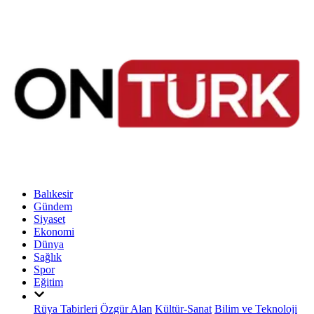
Balıkesir
Gündem
Siyaset
Ekonomi
Dünya
Sağlık
Spor
Eğitim
Rüya Tabirleri
Özgür Alan
Kültür-Sanat
Bilim ve Teknoloji