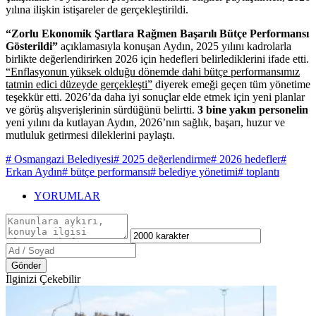
yılına ilişkin istişareler de gerçekleştirildi.
“Zorlu Ekonomik Şartlara Rağmen Başarılı Bütçe Performansı
Gösterildi”
açıklamasıyla konuşan Aydın, 2025 yılını kadrolarla
birlikte değerlendirirken 2026 için hedefleri belirlediklerini ifade etti.
“Enflasyonun yüksek olduğu dönemde dahi bütçe performansımız
tatmin edici düzeyde gerçekleşti”
diyerek emeği geçen tüm yönetime
teşekkür etti. 2026’da daha iyi sonuçlar elde etmek için yeni planlar
ve görüş alışverişlerinin sürdüğünü belirtti.
3 bine yakın personelin
yeni yılını da kutlayan Aydın, 2026’nın sağlık, başarı, huzur ve
mutluluk getirmesi dileklerini paylaştı.
# Osmangazi Belediyesi
# 2025 değerlendirme
# 2026 hedefler
#
Erkan Aydın
# bütçe performansı
# belediye yönetimi
# toplantı
YORUMLAR
Gönder
İlginizi Çekebilir