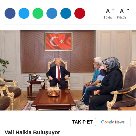
A
A
Büyüt
Küçült
TAKİP ET
Vali Halkla Buluşuyor