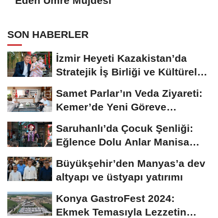
Eden Umre Müjdesi
SON HABERLER
İzmir Heyeti Kazakistan’da
Stratejik İş Birliği ve Kültürel
Bağları...
Samet Parlar’ın Veda Ziyareti:
Kemer’de Yeni Göreve
Uğurlama
Saruhanlı’da Çocuk Şenliği:
Eğlence Dolu Anlar Manisa
Büyükşehir’den
Büyükşehir’den Manyas’a dev
altyapı ve üstyapı yatırımı
Konya GastroFest 2024:
Ekmek Temasıyla Lezzetin