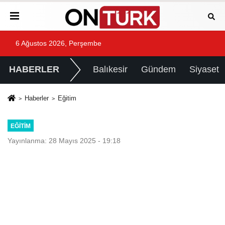
6 Ağustos 2026, Perşembe
HABERLER
Balıkesir
Gündem
Siyaset
Haberler
Eğitim
EĞITIM
Yayınlanma: 28 Mayıs 2025 - 19:18