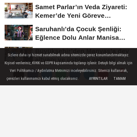
Bağları...
Samet Parlar’ın Veda Ziyareti:
Kemer’de Yeni Göreve
Uğurlama
Saruhanlı’da Çocuk Şenliği:
Eğlence Dolu Anlar Manisa
Büyükşehir’den
Büyükşehir’den Manyas’a dev
Sizlere daha iyi hizmet sunabilmek adına sitemizde çerez konumlandırmaktayız.
altyapı ve üstyapı yatırımı
Kişisel verileriniz, KVKK ve GDPR kapsamında toplanıp işlenir. Detaylı bilgi almak için
Veri Politikamızı / Aydınlatma Metnimizi inceleyebilirsiniz. Sitemizi kullanarak,
Konya GastroFest 2024:
çerezleri kullanmamızı kabul etmiş olacaksınız.
AYRINTILAR
TAMAM
Yorumlar
Yorumlar
Yorumlar
Ekmek Temasıyla Lezzetin
Medeniyeti Sahnedeyiz
GÜNDEM
Yayınlanma: 28 Mayıs 2025 - 19:08
Adıyaman'ın Yeniden İmarında
Önemli Adımlar