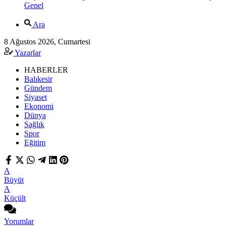
Genel
Ara
8 Ağustos 2026, Cumartesi
Yazarlar
HABERLER
Balıkesir
Gündem
Siyaset
Ekonomi
Dünya
Sağlık
Spor
Eğitim
A
Büyüt
A
Küçült
Yorumlar