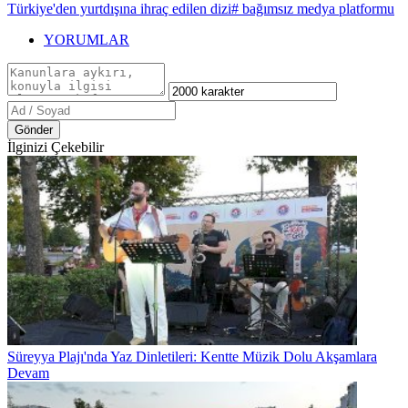
Türkiye'den yurtdışına ihraç edilen dizi
# bağımsız medya platformu
YORUMLAR
Gönder
İlginizi Çekebilir
Süreyya Plajı'nda Yaz Dinletileri: Kentte Müzik Dolu Akşamlara
Devam