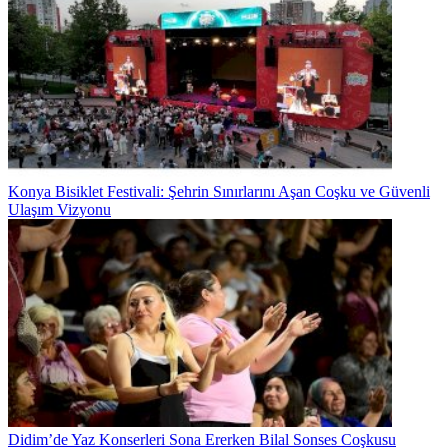
Konya Bisiklet Festivali: Şehrin Sınırlarını Aşan Coşku ve Güvenli
Ulaşım Vizyonu
Didim’de Yaz Konserleri Sona Ererken Bilal Sonses Coşkusu