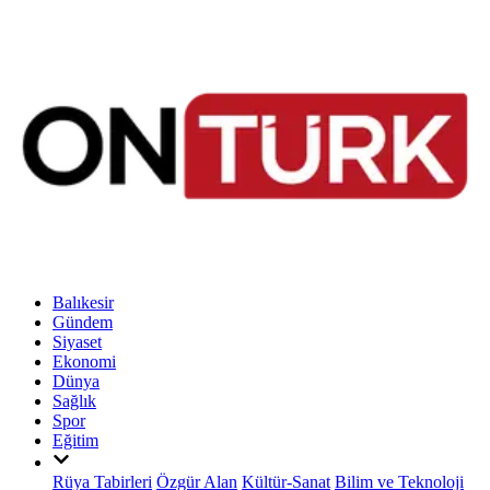
Balıkesir
Gündem
Siyaset
Ekonomi
Dünya
Sağlık
Spor
Eğitim
Rüya Tabirleri
Özgür Alan
Kültür-Sanat
Bilim ve Teknoloji