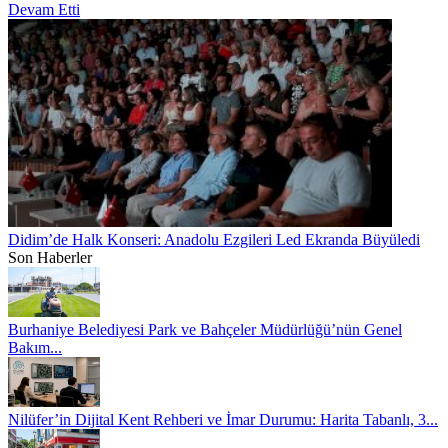
Devam Etti
Didim’de Halk Konseri: Anadolu Ezgileri Led Ekranda Büyüledi
Son Haberler
Burhaniye Belediyesi Park ve Bahçeler Müdürlüğü’nün Genel
Bakım...
Nilüfer’in Dijital Kent Rehberi ve İmar Durumu: Harita Tabanlı, 3...