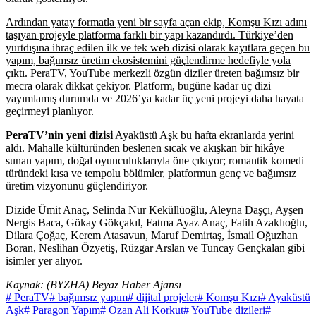
Ardından yatay formatla yeni bir sayfa açan ekip, Komşu Kızı adını
taşıyan projeyle platforma farklı bir yapı kazandırdı. Türkiye’den
yurtdışına ihraç edilen ilk ve tek web dizisi olarak kayıtlara geçen bu
yapım, bağımsız üretim ekosistemini güçlendirme hedefiyle yola
çıktı.
PeraTV, YouTube merkezli özgün diziler üreten bağımsız bir
mecra olarak dikkat çekiyor. Platform, bugüne kadar üç dizi
yayımlamış durumda ve 2026’ya kadar üç yeni projeyi daha hayata
geçirmeyi planlıyor.
PeraTV’nin yeni dizisi
Ayaküstü Aşk bu hafta ekranlarda yerini
aldı. Mahalle kültüründen beslenen sıcak ve akışkan bir hikâye
sunan yapım, doğal oyunculuklarıyla öne çıkıyor; romantik komedi
türündeki kısa ve tempolu bölümler, platformun genç ve bağımsız
üretim vizyonunu güçlendiriyor.
Dizide Ümit Anaç, Selinda Nur Keküllüoğlu, Aleyna Daşçı, Ayşen
Nergis Baca, Gökay Gökçakıl, Fatma Ayaz Anaç, Fatih Azaklıoğlu,
Dilara Çoğaç, Kerem Atasavun, Maruf Demirtaş, İsmail Oğuzhan
Boran, Neslihan Özyetiş, Rüzgar Arslan ve Tuncay Gençkalan gibi
isimler yer alıyor.
Kaynak: (BYZHA) Beyaz Haber Ajansı
# PeraTV
# bağımsız yapım
# dijital projeler
# Komşu Kızı
# Ayaküstü
Aşk
# Paragon Yapım
# Ozan Ali Korkut
# YouTube dizileri
#