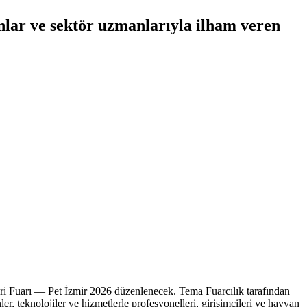
onlar ve sektör uzmanlarıyla ilham veren
eri Fuarı — Pet İzmir 2026 düzenlenecek. Tema Fuarcılık tarafından
r, teknolojiler ve hizmetlerle profesyonelleri, girişimcileri ve hayvan