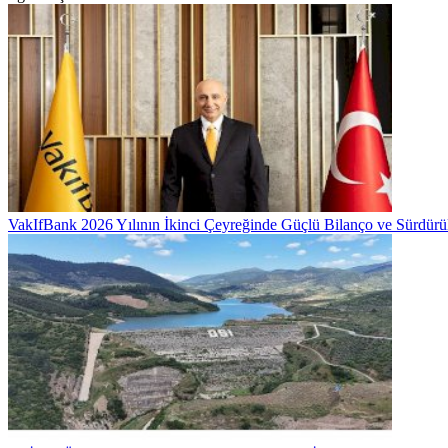
VakIfBank 2026 Yılının İkinci Çeyreğinde Güçlü Bilanço ve Sürdür