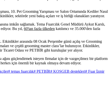
 Yarışması, 10. Pet Grooming Yarışması ve Salon Ortamında Kediler Nasıl
inlikler, sektörde yeni bakış açıları ve iş birliği olanakları yaratıyor.
nmasına imkân sağlamak. Tema Fuarcılık Genel Müdürü Aykut Karslı,
 ediyor. Bu yıl,
60'tan fazla ülkeden
katılımcı ve 35.000'den fazla
ak. Etkinlikler arasında 08 Ocak Perşembe günü açılış ve Grooming
ları ve çeşitli grooming master class’lar bulunuyor. Etkinlikler,
 Ticaret Odası ve PETBİR gibi kuruluşlar yer alıyor.
sı ağını güçlendirmek isteyen firmalar için de vazgeçilmez bir platform
en herkes için önemli bir kaynak olmaya devam ediyor.
kçiler
# temas fuarcılık
# PETBİR
# KOSGEB destekleri
# Fuar İzmir