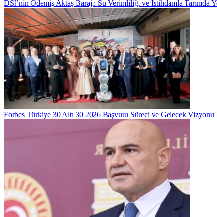
DSİ’nin Ödemiş Aktaş Barajı: Su Verimliliği ve İstihdamla Tarımda
Forbes Türkiye 30 Altı 30 2026 Başvuru Süreci ve Gelecek Vizyonu