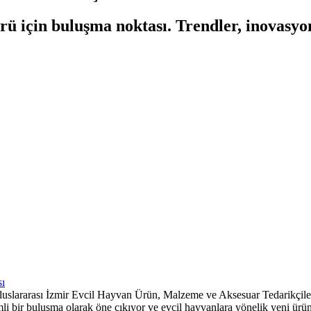
rü için buluşma noktası. Trendler, inovasy
 Uluslararası İzmir Evcil Hayvan Ürün, Malzeme ve Aksesuar Tedarikçil
i bir buluşma olarak öne çıkıyor ve evcil hayvanlara yönelik yeni ürünle