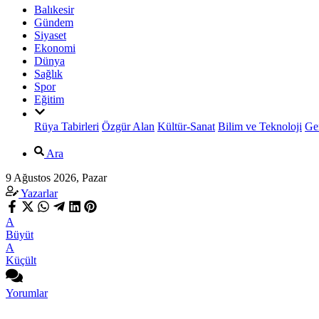
Balıkesir
Gündem
Siyaset
Ekonomi
Dünya
Sağlık
Spor
Eğitim
Rüya Tabirleri
Özgür Alan
Kültür-Sanat
Bilim ve Teknoloji
Ge
Ara
9 Ağustos 2026, Pazar
Yazarlar
A
Büyüt
A
Küçült
Yorumlar