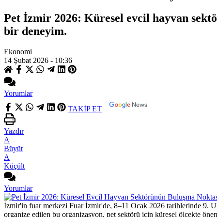
Pet İzmir 2026: Küresel evcil hayvan sektö
bir deneyim.
Ekonomi
14 Şubat 2026 - 10:36
Yorumlar
TAKİP ET
Yazdır
A
Büyüt
A
Küçült
Yorumlar
İzmir'in fuar merkezi Fuar İzmir'de, 8–11 Ocak 2026 tarihlerinde 9.
organize edilen bu organizasyon, pet sektörü için küresel ölçekte öneml