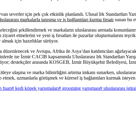
ayvan severler için pek çok etkinlik planlandı. Ulusal Irk Standartları
uslararası markalarla tanışma ve iş bağlantıları kurma fırsatı
sunan bu etk
eleceğini şekillendirmek ve markaların uluslararası arenada konumla
yaret etmelerini ve yeni iş fırsatları ile pazarlar oluşturmalarını teşvik
 almak için hazırlıklar sürüyor.
da düzenlenecek ve Avrupa, Afrika ile Asya’dan katılımcıları ağırlayac
nlerde ise İzmir CACIB kapsamında Uluslararası Irk Standartları Yarışma
yor; destekçiler arasında KOSGEB, İzmir Büyükşehir Belediyesi, İzmir
itleye ulaşma ve marka bilinirliğini artırma imkanı sunarken, uluslarara
kip etmek, uzmanlarla görüşmek ve küresel iş bağlantıları kurmak istey
n fuarı
# kedi köpek yarışmaları
# grooming yarışması
# uluslararası iştira