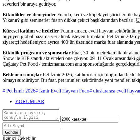
severleri bir araya getiriyor.
Etkinlikler ve deneyimler
Fuarda, kedi ve köpek yetiştiricileri ile h
Yıkanır? gibi seminerler fuarın dikkat çekici başlıklarından bazıları.
Ul
Küresel katılım ve hedefler
Fuarın amacı, evcil hayvan sektörünün g
büyüyen global pazarda yer almak isteyen firmaların Pet İzmir 2026’yı zi
ziyaretçi hedefleniyor; ayrıca 400’ün üzerinde marka fuar alanında yer
Etkinlik programı ve sponsorlar
Fuar, 30 bin metrekarelik bir alan
Show ile KIF standı aktiviteleri öne çıkıyor. 09–11 Ocak arasındaki gü
Çağatay Pet Food / temizmama.com ana sponsorluğunda gerçekleştirili
Beklenen sonuçlar
Pet İzmir 2026, katılımcılar için doğrudan hedef k
olmayı sürdürüyor. Bu fuar, pet ürünleri sektöründe yeni trendleri ta
# Pet İzmir 2026
# İzmir Evcil Hayvan Fuarı
# uluslararası evcil hayva
YORUMLAR
Gönder
İlginizi Çekebilir