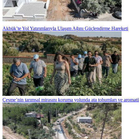
Akbük’te Yol Yatırımlarıyla Ulaşım Ağını Güçlendirme Hareketi
Çeşme’nin tarımsal mirasını koruma yolunda ata tohumları ve aromatik 