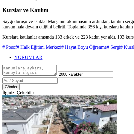
Kurslar ve Katılım
Saygı duruşu ve İstiklal Marşı'nın okunmasının ardından, tanıtım serg
kursun hala devam ettiğini belirtti. Toplamda 356 kişi kurslara katılım 
Kurslara katılanlar arasında 133 erkek ve 223 kadın yer aldı. 103 kurs
# Posof
# Halk Eğitimi Merkezi
# Hayat Boyu Öğrenme
# Sergi
# Kursl
YORUMLAR
Gönder
İlginizi Çekebilir