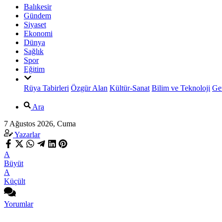
Balıkesir
Gündem
Siyaset
Ekonomi
Dünya
Sağlık
Spor
Eğitim
Rüya Tabirleri
Özgür Alan
Kültür-Sanat
Bilim ve Teknoloji
Ge
Ara
7 Ağustos 2026, Cuma
Yazarlar
A
Büyüt
A
Küçült
Yorumlar