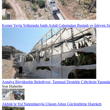
Kemer Yayla Yollarında Satıh Asfalt Çalışmaları Başladı ve İzleyen Sü
Antalya Büyükşehir Belediyesi, Tarımsal Destekle Çiftçilerin Yanınd
Son Haberler
Akbük’te Yol Yatırımlarıyla Ulaşım Ağını Güçlendirme Hareketi