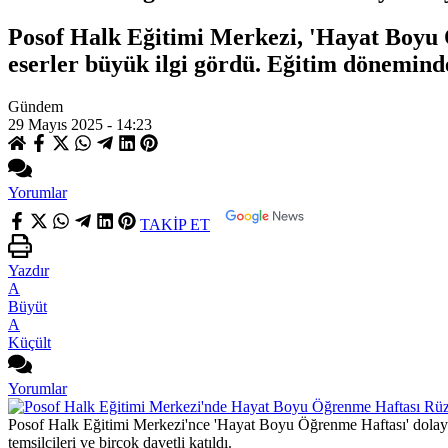
Posof Halk Eğitimi Merkezi, 'Hayat Boyu Öğ
eserler büyük ilgi gördü. Eğitim döneminde
Gündem
29 Mayıs 2025 - 14:23
Yorumlar
TAKİP ET
Yazdır
A
Büyüt
A
Küçült
Yorumlar
Posof Halk Eğitimi Merkezi'nce 'Hayat Boyu Öğrenme Haftası' dolayısıy
temsilcileri ve birçok davetli katıldı.