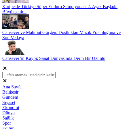
Kartpe'de Türkiye Süper Enduro Şampiyonası 2. Ayak Başladı:
Büyükşehir...
Cansever ve Mahmut Görgen: Dostluktan Müzik Yolculuğuna ve
Son Vedaya
Cansever’in Kaybı: Sanat Dünyasında Derin Bir Üzüntü
Ana Sayfa
Balıkesir
Gündem
Siyaset
Ekonomi
Dünya
Sağlık
Spor
Eğitim