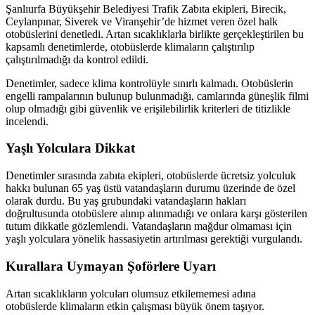
Şanlıurfa Büyükşehir Belediyesi Trafik Zabıta ekipleri, Birecik,
Ceylanpınar, Siverek ve Viranşehir’de hizmet veren özel halk
otobüslerini denetledi. Artan sıcaklıklarla birlikte gerçekleştirilen bu
kapsamlı denetimlerde, otobüslerde klimaların çalıştırılıp
çalıştırılmadığı da kontrol edildi.
Denetimler, sadece klima kontrolüyle sınırlı kalmadı. Otobüslerin
engelli rampalarının bulunup bulunmadığı, camlarında güneşlik filmi
olup olmadığı gibi güvenlik ve erişilebilirlik kriterleri de titizlikle
incelendi.
Yaşlı Yolculara Dikkat
Denetimler sırasında zabıta ekipleri, otobüslerde ücretsiz yolculuk
hakkı bulunan 65 yaş üstü vatandaşların durumu üzerinde de özel
olarak durdu. Bu yaş grubundaki vatandaşların hakları
doğrultusunda otobüslere alınıp alınmadığı ve onlara karşı gösterilen
tutum dikkatle gözlemlendi. Vatandaşların mağdur olmaması için
yaşlı yolculara yönelik hassasiyetin artırılması gerektiği vurgulandı.
Kurallara Uymayan Şoförlere Uyarı
Artan sıcaklıkların yolcuları olumsuz etkilememesi adına
otobüslerde klimaların etkin çalışması büyük önem taşıyor.