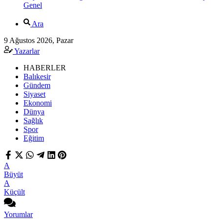
Genel
Ara
9 Ağustos 2026, Pazar
Yazarlar
HABERLER
Balıkesir
Gündem
Siyaset
Ekonomi
Dünya
Sağlık
Spor
Eğitim
A
Büyüt
A
Küçült
Yorumlar