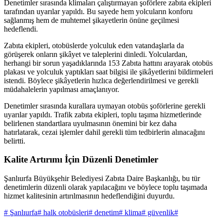
Denetimler sırasında klimaları çalıştırmayan şoförlere zabıta ekipleri
tarafından uyarılar yapıldı. Bu sayede hem yolcuların konforu
sağlanmış hem de muhtemel şikayetlerin önüne geçilmesi
hedeflendi.
Zabıta ekipleri, otobüslerde yolculuk eden vatandaşlarla da
görüşerek onların şikâyet ve taleplerini dinledi. Yolculardan,
herhangi bir sorun yaşadıklarında 153 Zabıta hattını arayarak otobüs
plakası ve yolculuk yaptıkları saat bilgisi ile şikâyetlerini bildirmeleri
istendi. Böylece şikâyetlerin hızlıca değerlendirilmesi ve gerekli
müdahalelerin yapılması amaçlanıyor.
Denetimler sırasında kurallara uymayan otobüs şoförlerine gerekli
uyarılar yapıldı. Trafik zabıta ekipleri, toplu taşıma hizmetlerinde
belirlenen standartlara uyulmasının önemini bir kez daha
hatırlatarak, cezai işlemler dahil gerekli tüm tedbirlerin alınacağını
belirtti.
Kalite Artırımı İçin Düzenli Denetimler
Şanlıurfa Büyükşehir Belediyesi Zabıta Daire Başkanlığı, bu tür
denetimlerin düzenli olarak yapılacağını ve böylece toplu taşımada
hizmet kalitesinin artırılmasının hedeflendiğini duyurdu.
# Şanlıurfa
# halk otobüsleri
# denetim
# klima
# güvenlik
#