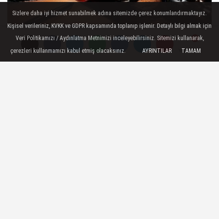
Sizlere daha iyi hizmet sunabilmek adına sitemizde çerez konumlandırmaktayız.
Kişisel verileriniz, KVKK ve GDPR kapsamında toplanıp işlenir. Detaylı bilgi almak için
Bultenyolla ile Dijital Müzik
Veri Politikamızı / Aydınlatma Metnimizi inceleyebilirsiniz. Sitemizi kullanarak,
Tanıtımında Entegre Hizmetler ve
çerezleri kullanmamızı kabul etmiş olacaksınız.
AYRINTILAR
TAMAM
Yorumlar
Yorumlar
Stratejiler
SON HABERLER
Bornova’da 2. Geleneksel
Reçel Festivali Başlangıç
Tadımıyla Tanıtıldı
Tarım Arazilerinin Korunması
Yönetmeliği: Yanlış Anlaşılan
Noktalar...
İzmir Heyeti Kazakistan’da
Stratejik İş Birliği ve Kültürel
Bağları...
Samet Parlar’ın Veda Ziyareti: