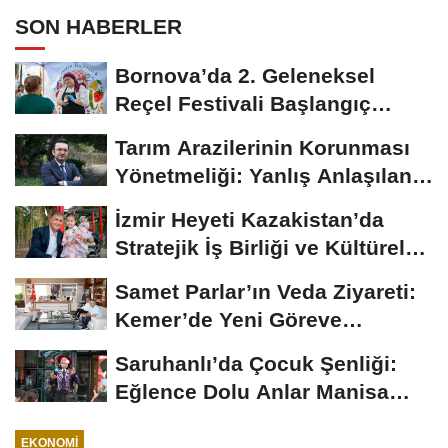
SON HABERLER
Bornova’da 2. Geleneksel
Reçel Festivali Başlangıç
Tadımıyla Tanıtıldı
Tarım Arazilerinin Korunması
Yönetmeliği: Yanlış Anlaşılan
Noktalar...
İzmir Heyeti Kazakistan’da
Stratejik İş Birliği ve Kültürel
Bağları...
Samet Parlar’ın Veda Ziyareti:
Kemer’de Yeni Göreve
Uğurlama
Saruhanlı’da Çocuk Şenliği:
Eğlence Dolu Anlar Manisa
Büyükşehir’den
EKONOMI