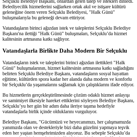
Selçuklu Belediye Başkanı, onlardan gelen talep ve istekleri dinledi.
Belediyecilik hizmetlerini sağlarken ortak akıl ve istişare kültürü
geleneğine önem veren Selçuklu Belediyesi, "Halk Günü"
buluşmalarıyla bu geleneği devam ettiriyor.
Vatandaşların birinci ağızdan istek ve taleplerini Selçuklu Belediye
Başkanı'na ilettiği "Halk Günü" buluşmaları, Selçuklu’da hizmet
kalitesinin artmasına katkı sağlıyor.
Vatandaşlarla Birlikte Daha Modern Bir Selçuklu
Vatandaşların istek ve taleplerini birinci ağızdan ilettikleri "Halk
Günü" buluşmalarının, hizmet kalitesinin artmasına katkı sağladığını
belirten Selçuklu Belediye Başkanı, vatandaşların sosyal hayattan
eğitime, kültürden spora kadar her alanda daha modern ve konforlu
bir Selçuklu’da yaşamalarını sağlamak için çalıştıklarını ifade ediyor.
Bu hizmetlerin gerçekleştirilmesinde çözüm odaklı hizmet anlayışı
ve samimiyet ilkesiyle hareket ettiklerini söyleyen Belediye Başkanı,
Selçuklu’yu her gün bir adım daha ileriye taşıma hedefiyle
vatandaşlarla birlik içinde olduklarını vurguluyor.
Belediye Başkanı, "Gücümüzü ve heyecanımızı, her çalışmamızda
yanımızda olan ve destekleriyle bizi daha güzelini yapmaya teşvik
eden her yaştan hemşehrimizden alıyoruz. Bu sebeple Selçuklu’da