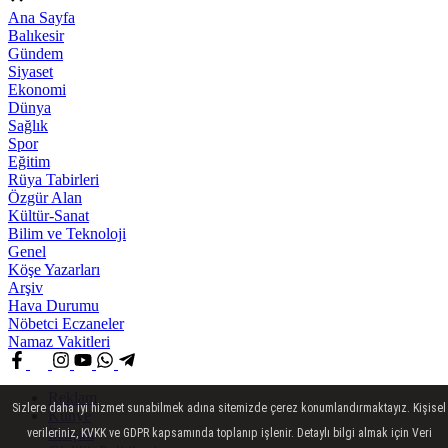
Ana Sayfa
Balıkesir
Gündem
Siyaset
Ekonomi
Dünya
Sağlık
Spor
Eğitim
Rüya Tabirleri
Özgür Alan
Kültür-Sanat
Bilim ve Teknoloji
Genel
Köşe Yazarları
Arşiv
Hava Durumu
Nöbetci Eczaneler
Namaz Vakitleri
Reklam
Sizlere daha iyi hizmet sunabilmek adına sitemizde çerez konumlandırmaktayız. Kişisel
Künye
İletişim
verileriniz, KVKK ve GDPR kapsamında toplanıp işlenir. Detaylı bilgi almak için Veri