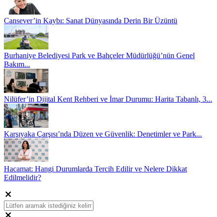
Cansever’in Kaybı: Sanat Dünyasında Derin Bir Üzüntü
Burhaniye Belediyesi Park ve Bahçeler Müdürlüğü’nün Genel
Bakım...
Nilüfer’in Dijital Kent Rehberi ve İmar Durumu: Harita Tabanlı, 3...
Karşıyaka Çarşısı’nda Düzen ve Güvenlik: Denetimler ve Park...
Hacamat: Hangi Durumlarda Tercih Edilir ve Nelere Dikkat
Edilmelidir?