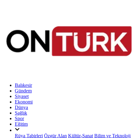
Balıkesir
Gündem
Siyaset
Ekonomi
Dünya
Sağlık
Spor
Eğitim
Rüya Tabirleri
Özgür Alan
Kültür-Sanat
Bilim ve Teknoloji