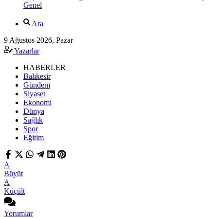
Genel
Ara
9 Ağustos 2026, Pazar
Yazarlar
HABERLER
Balıkesir
Gündem
Siyaset
Ekonomi
Dünya
Sağlık
Spor
Eğitim
A
Büyüt
A
Küçült
Yorumlar