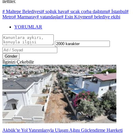
ilettiler.
# Maltepe Belediyesi
# soğuk hava
# sıcak çorba dağıtımı
# İstanbul
#
Metro
# Marmaray
# vatandaşlar
# Esin Köymen
# belediye ekibi
YORUMLAR
Gönder
İlginizi Çekebilir
Akbük’te Yol Yatırımlarıyla Ulaşım Ağını Güçlendirme Hareketi