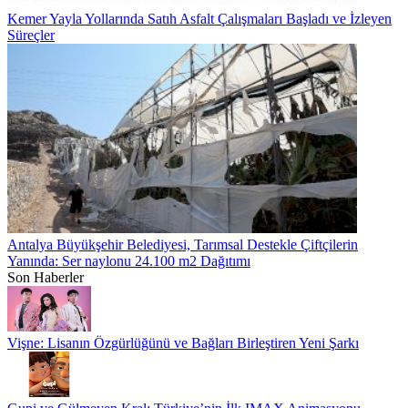
Kemer Yayla Yollarında Satıh Asfalt Çalışmaları Başladı ve İzleyen
Süreçler
Antalya Büyükşehir Belediyesi, Tarımsal Destekle Çiftçilerin
Yanında: Ser naylonu 24.100 m2 Dağıtımı
Son Haberler
Vişne: Lisanın Özgürlüğünü ve Bağları Birleştiren Yeni Şarkı