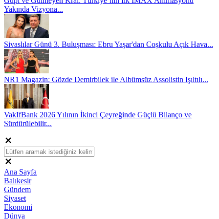
Gupi ve Gülmeyen Kral: Türkiye’nin İlk IMAX Animasyonu
Yakında Vizyona...
Sivaslılar Günü 3. Buluşması: Ebru Yaşar'dan Coşkulu Açık Hava...
NR1 Magazin: Gözde Demirbilek ile Albümsüz Assolistin Işıltılı...
VakIfBank 2026 Yılının İkinci Çeyreğinde Güçlü Bilanço ve
Sürdürülebilir...
Ana Sayfa
Balıkesir
Gündem
Siyaset
Ekonomi
Dünya