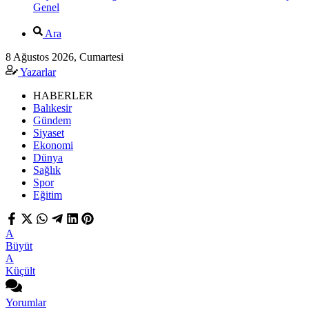
Genel
Ara
8 Ağustos 2026, Cumartesi
Yazarlar
HABERLER
Balıkesir
Gündem
Siyaset
Ekonomi
Dünya
Sağlık
Spor
Eğitim
A
Büyüt
A
Küçült
Yorumlar