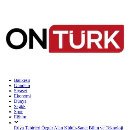
Balıkesir
Gündem
Siyaset
Ekonomi
Dünya
Sağlık
Spor
Eğitim
Rüya Tabirleri
Özgür Alan
Kültür-Sanat
Bilim ve Teknoloji