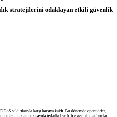
ık stratejilerini odaklayan etkili güvenlik
e DDoS saldırılarıyla karşı karşıya kaldı. Bu dönemde operatörler,
tlerdeki açıklar, çok sayıda tedarikçi ve iç içe geçmiş platformlar