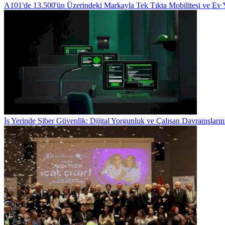
A101'de 13.500'ün Üzerindeki Markayla Tek Tıkta Mobilitesi ve Ev
İş Yerinde Siber Güvenlik: Dijital Yorgunluk ve Çalışan Davranışları