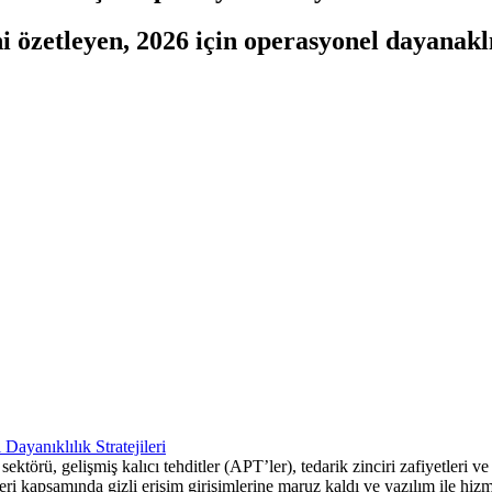
özetleyen, 2026 için operasyonel dayanaklıl
törü, gelişmiş kalıcı tehditler (APT’ler), tedarik zinciri zafiyetleri v
i kapsamında gizli erişim girişimlerine maruz kaldı ve yazılım ile hizme