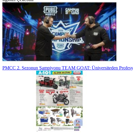
PMCC 2. Sezonun Şampiyonu TEAM GOAT: Üniversiteden Profesy