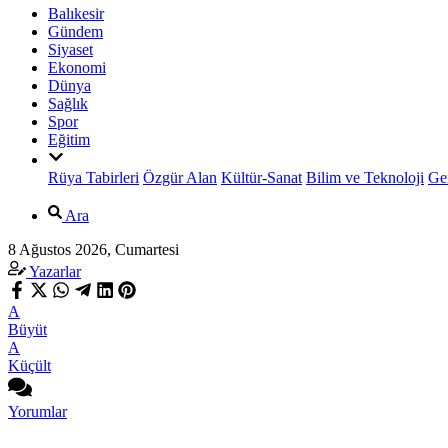
Balıkesir
Gündem
Siyaset
Ekonomi
Dünya
Sağlık
Spor
Eğitim
Rüya Tabirleri
Özgür Alan
Kültür-Sanat
Bilim ve Teknoloji
Ge
Ara
8 Ağustos 2026, Cumartesi
Yazarlar
A
Büyüt
A
Küçült
Yorumlar