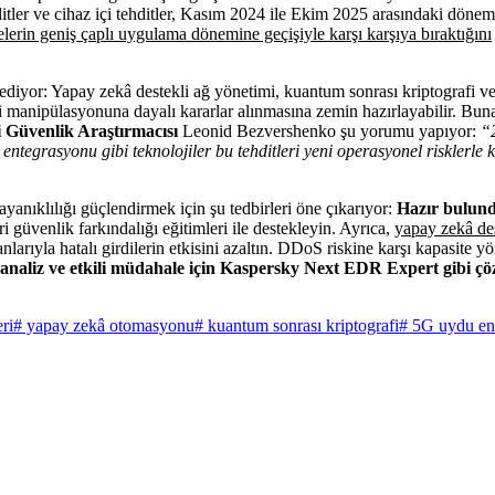
ditler ve cihaz içi tehditler, Kasım 2024 ile Ekim 2025 arasındaki dönemd
lerin geniş çaplı uygulama dönemine geçişiyle karşı karşıya bıraktığını
ret ediyor: Yapay zekâ destekli ağ yönetimi, kuantum sonrası kriptografi
 manipülasyonuna dayalı kararlar alınmasına zemin hazırlayabilir. Buna 
 Güvenlik Araştırmacısı
Leonid Bezvershenko şu yorumu yapıyor:
“2
tegrasyonu gibi teknolojiler bu tehditleri yeni operasyonel risklerle 
yanıklılığı güçlendirmek için şu tedbirleri öne çıkarıyor:
Hazır bulund
i güvenlik farkındalığı eğitimleri ile destekleyin. Ayrıca,
yapay zekâ de
nlarıyla hatalı girdilerin etkisini azaltın. DDoS riskine karşı kapasite 
ı analiz ve etkili müdahale için Kaspersky Next EDR Expert gibi ç
eri
# yapay zekâ otomasyonu
# kuantum sonrası kriptografi
# 5G uydu en