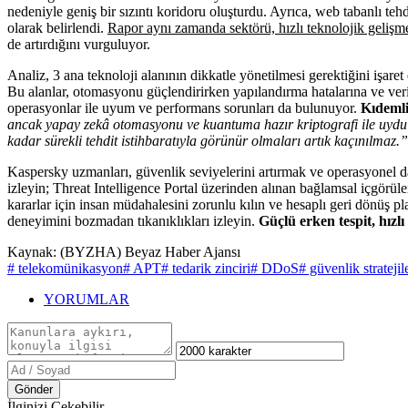
nedeniyle geniş bir sızıntı koridoru oluşturdu. Ayrıca, web tabanlı teh
olarak belirlendi.
Rapor aynı zamanda sektörü, hızlı teknolojik gelişme
de artırdığını vurguluyor.
Analiz, 3 ana teknoloji alanının dikkatle yönetilmesi gerektiğini işa
Bu alanlar, otomasyonu güçlendirirken yapılandırma hatalarına ve veri
operasyonlar ile uyum ve performans sorunları da bulunuyor.
Kıdemli
ancak yapay zekâ otomasyonu ve kuantuma hazır kriptografi ile uydu en
kadar sürekli tehdit istihbaratıyla görünür olmaları artık kaçınılmaz.”
Kaspersky uzmanları, güvenlik seviyelerini artırmak ve operasyonel da
izleyin; Threat Intelligence Portal üzerinden alınan bağlamsal içgörüler
kararlar için insan müdahalesini zorunlu kılın ve hesaplı geri dönüş pla
deneyimini bozmadan tıkanıklıkları izleyin.
Güçlü erken tespit, hızl
Kaynak: (BYZHA) Beyaz Haber Ajansı
# telekomünikasyon
# APT
# tedarik zinciri
# DDoS
# güvenlik stratejil
YORUMLAR
Gönder
İlginizi Çekebilir