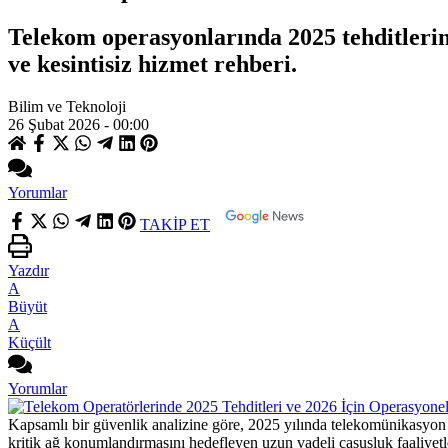
Telekom operasyonlarında 2025 tehditlerini 
ve kesintisiz hizmet rehberi.
Bilim ve Teknoloji
26 Şubat 2026 - 00:00
Yorumlar
TAKİP ET
Yazdır
A
Büyüt
A
Küçült
Yorumlar
Kapsamlı bir güvenlik analizine göre, 2025 yılında telekomünikasyon sek
kritik ağ konumlandırmasını hedefleyen uzun vadeli casusluk faaliyetler