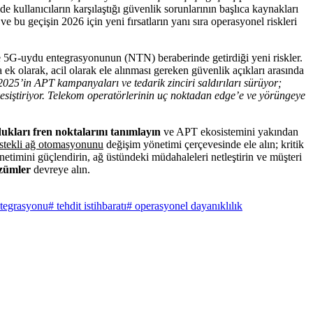
e kullanıcıların karşılaştığı güvenlik sorunlarının başlıca kaynakları
ve bu geçişin 2026 için yeni fırsatların yanı sıra operasyonel riskleri
 ve 5G-uydu entegrasyonunun (NTN) beraberinde getirdiği yeni riskler.
ek olarak, acil olarak ele alınması gereken güvenlik açıkları arasında
025’in APT kampanyaları ve tedarik zinciri saldırıları sürüyor;
kesiştiriyor. Telekom operatörlerinin uç noktadan edge’e ve yörüngeye
ukları fren noktalarını tanımlayın
ve APT ekosistemini yakından
stekli ağ otomasyonunu
değişim yönetimi çerçevesinde ele alın; kritik
yönetimini güçlendirin, ağ üstündeki müdahaleleri netleştirin ve müşteri
özümler
devreye alın.
tegrasyonu
# tehdit istihbaratı
# operasyonel dayanıklılık