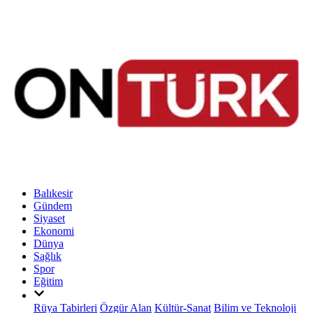
Balıkesir
Gündem
Siyaset
Ekonomi
Dünya
Sağlık
Spor
Eğitim
Rüya Tabirleri
Özgür Alan
Kültür-Sanat
Bilim ve Teknoloji