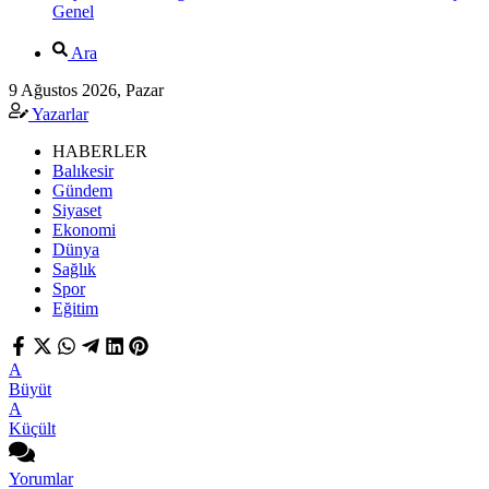
Genel
Ara
9 Ağustos 2026, Pazar
Yazarlar
HABERLER
Balıkesir
Gündem
Siyaset
Ekonomi
Dünya
Sağlık
Spor
Eğitim
A
Büyüt
A
Küçült
Yorumlar