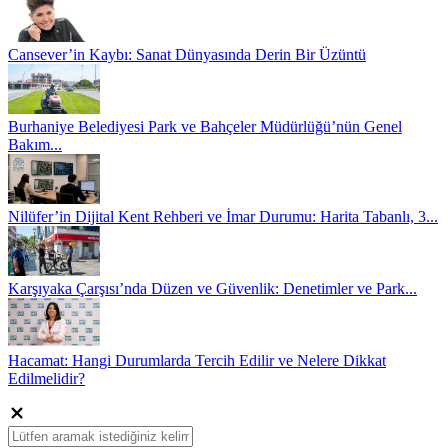
Cansever’in Kaybı: Sanat Dünyasında Derin Bir Üzüntü
Burhaniye Belediyesi Park ve Bahçeler Müdürlüğü’nün Genel
Bakım...
Nilüfer’in Dijital Kent Rehberi ve İmar Durumu: Harita Tabanlı, 3...
Karşıyaka Çarşısı’nda Düzen ve Güvenlik: Denetimler ve Park...
Hacamat: Hangi Durumlarda Tercih Edilir ve Nelere Dikkat
Edilmelidir?