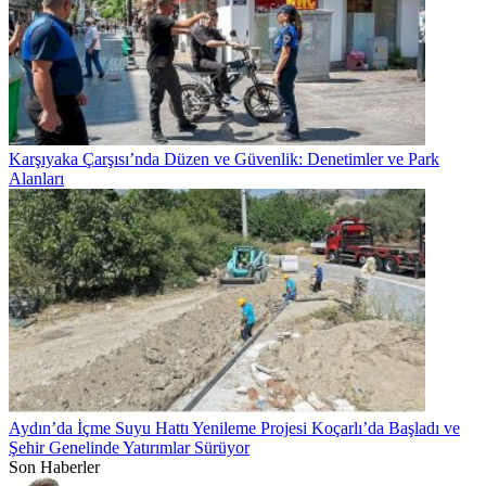
Karşıyaka Çarşısı’nda Düzen ve Güvenlik: Denetimler ve Park
Alanları
Aydın’da İçme Suyu Hattı Yenileme Projesi Koçarlı’da Başladı ve
Şehir Genelinde Yatırımlar Sürüyor
Son Haberler