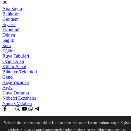
Ana Sayfa
Balıkesir
Gündem
Siyaset
Ekonomi
Dünya
Sağlık
Spor
Eğitim
Rüya Tabirleri
Özgür Alan
Kültür-Sanat
Bilim ve Teknoloji
Genel
Köşe Yazarları
Arşiv
Hava Durumu
Nöbetci Eczaneler
Namaz Vakitleri
Reklam
Sizlere daha iyi hizmet sunabilmek adına sitemizde çerez konumlandırmaktayız. Kişisel
Künye
İletişim
verileriniz, KVKK ve GDPR kapsamında toplanıp işlenir. Detaylı bilgi almak için Veri