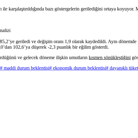
m ile karşılaştırıldığında bazı göstergelerin gerilediğini ortaya koyu
5,2’ye geriledi ve değişim oranı 1,9 olarak kaydedildi. Aynı dönemde
0’dan 102,6’ya düşerek -2,3 puanlık bir eğilim gösterdi.
rdürdüğünü ve gelecek döneme ilişkin umutların
kısmen sönükleştiğini
gös
# maddi durum beklentisi
# ekonomik durum beklentisi
# dayanıklı tüke