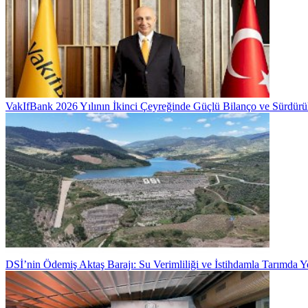
VakIfBank 2026 Yılının İkinci Çeyreğinde Güçlü Bilanço ve Sürdür
DSİ’nin Ödemiş Aktaş Barajı: Su Verimliliği ve İstihdamla Tarımda