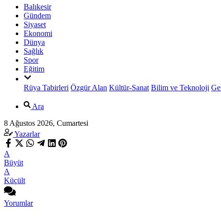
Balıkesir
Gündem
Siyaset
Ekonomi
Dünya
Sağlık
Spor
Eğitim
Rüya Tabirleri
Özgür Alan
Kültür-Sanat
Bilim ve Teknoloji
Ge
Ara
8 Ağustos 2026, Cumartesi
Yazarlar
A
Büyüt
A
Küçült
Yorumlar