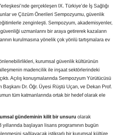
erleşkesi’nde gerçekleşen IX. Türkiye’de İş Sağlığı
runlar ve Çözüm Önerileri Sempozyumu, güvenlik
eğitimlerle zenginleşti. Sempozyum, akademisyenler,
ş güvenliği uzmanlarını bir araya getirerek kazaların
arının kurulmasına yönelik çok yönlü tartışmalara ev
 önlenebilirlikleri, kurumsal güvenlik kültürünün
italleşmenin madencilik ile inşaat sektörlerindeki
e çıktı. Açılış konuşmalarında Sempozyum Yürütücüsü
üm Başkanı Dr. Öğr. Üyesi Rüştü Uçan, ve Dekan Prof.
plumun tüm katmanlarında ortak bir hedef olarak ele
lumsal gündeminin kilit bir unsuru
olarak
3 yıllarında başlayan lisans programının bugün
mesini sağlayacak istikrarlı bir kurumsal kültüre