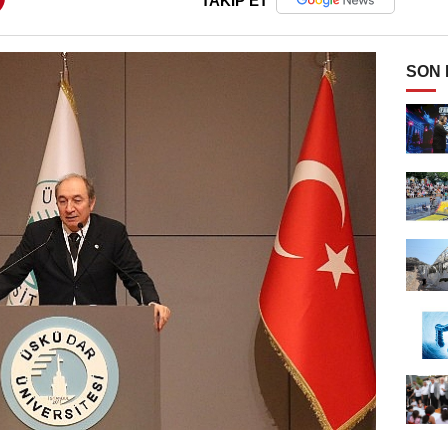
TAKİP ET
SON