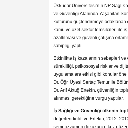
Üsküdar Üniversitesi’nin NP Sağlık Y
ve Güvenliği Alanında Yaşanılan So
kültürünü güçlendirmeye odaklanan 
kamu ve özel sektör temsilcileri ile i
azaltılması ve güvenli çalışma ortaml
sahipliği yaptı.
Etkinlikte iş kazalarının sebepleri ve
sürekliliği, psikososyal riskler ve dij
uygulamalara etkisi gibi konular ön
Dr. Öğr. Üyesi Sertaç Temur ile Böl
Dr. Arif Aktuğ Ertekin, güvenliğin to
alınması gerektiğine vurgu yaptılar.
İş Sağlığı ve Güvenliği ülkenin top
değerlendirildi ve Ertekin, 2012–201
sempozyumun dokuzuncu kez düzenlen