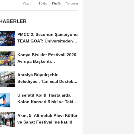
Büyüt
Küçült
Yazdır
Yorumlar
 HABERLER
PMCC 2. Sezonun Şampiyonu
TEAM GOAT: Üniversiteden
Profesyonel Sahneye...
Konya Bisiklet Festivali 2026
Avrupa Başkenti
Etkinlikleriyle Başladı
Antalya Büyükşehir
Belediyesi, Tarımsal Destekle
Çiftçilerin Yanında:...
Ülseratif Kolitli Hastalarda
Kolon Kanseri Riski ve Takip
Stratejileri:...
Akın, 5. Altınoluk Alevi Kültür
ve Sanat Festivali’ne katıldı