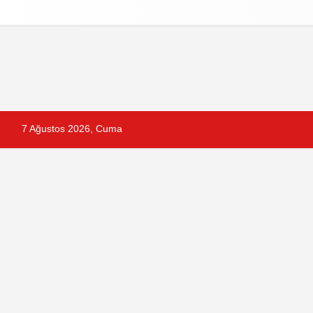
Reklam
Künye
İletişim
Gizlilik Po
7 Ağustos 2026, Cuma