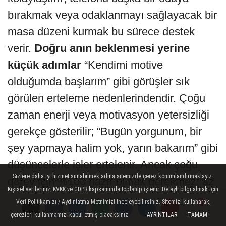
bırakmak veya odaklanmayı sağlayacak bir
masa düzeni kurmak bu sürece destek
verir.
Doğru anın beklenmesi yerine
küçük adımlar
“Kendimi motive
olduğumda başlarım” gibi görüşler sık
görülen erteleme nedenlerindendir. Çoğu
zaman enerji veya motivasyon yetersizliği
gerekçe gösterilir; “Bugün yorgunum, bir
şey yapmaya halim yok, yarın bakarım” gibi
düşüncelerle işler ertelenir. Ancak çoğu
Sizlere daha iyi hizmet sunabilmek adına sitemizde çerez konumlandırmaktayız.
görev için %100 hazır olmak gerekmez; az
Kişisel verileriniz, KVKK ve GDPR kapsamında toplanıp işlenir. Detaylı bilgi almak için
da olsa bir adım atmak yeterlidir. Tam
Veri Politikamızı / Aydınlatma Metnimizi inceleyebilirsiniz. Sitemizi kullanarak,
anlamıyla hazır olma hâli, sürekli ileriye
çerezleri kullanmamızı kabul etmiş olacaksınız.
AYRINTILAR
TAMAM
Yorumlar
Yorumlar
Yorumlar