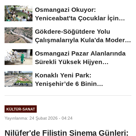
Şehrin...
Osmangazi Okuyor:
Yeniceabat'ta Çocuklar İçin
Kitapla Buluşma
Gökdere-Söğütdere Yolu
Çalışmalarıyla Kula'da Modern
Yol Kaplama...
Osmangazi Pazar Alanlarında
Sürekli Yüksek Hijyen
Çalışması
Konaklı Yeni Park:
Yenişehir’de 6 Binin
Metrekarelik Doğa ve Yaşam...
KÜLTÜR-SANAT
Yayınlanma: 24 Şubat 2026 - 04:24
Nilüfer'de Filistin Sinema Günleri: