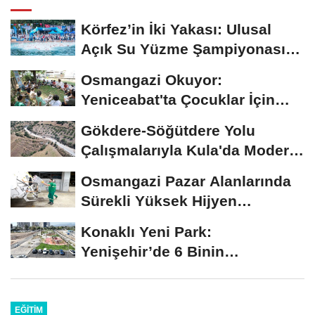
Körfez’in İki Yakası: Ulusal
Açık Su Yüzme Şampiyonası
Şehrin...
Osmangazi Okuyor:
Yeniceabat'ta Çocuklar İçin
Kitapla Buluşma
Gökdere-Söğütdere Yolu
Çalışmalarıyla Kula'da Modern
Yol Kaplama...
Osmangazi Pazar Alanlarında
Sürekli Yüksek Hijyen
Çalışması
Konaklı Yeni Park:
Yenişehir’de 6 Binin
Metrekarelik Doğa ve Yaşam...
EĞITIM