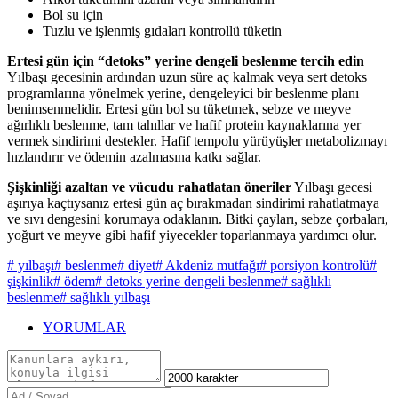
Bol su için
Tuzlu ve işlenmiş gıdaları kontrollü tüketin
Ertesi gün için “detoks” yerine dengeli beslenme tercih edin
Yılbaşı gecesinin ardından uzun süre aç kalmak veya sert detoks
programlarına yönelmek yerine, dengeleyici bir beslenme planı
benimsenmelidir. Ertesi gün bol su tüketmek, sebze ve meyve
ağırlıklı beslenme, tam tahıllar ve hafif protein kaynaklarına yer
vermek sindirimi destekler. Hafif tempolu yürüyüşler metabolizmayı
hızlandırır ve ödemin azalmasına katkı sağlar.
Şişkinliği azaltan ve vücudu rahatlatan öneriler
Yılbaşı gecesi
aşırıya kaçtıysanız ertesi gün aç bırakmadan sindirimi rahatlatmaya
ve sıvı dengesini korumaya odaklanın. Bitki çayları, sebze çorbaları,
yoğurt ve meyve gibi hafif yiyecekler toparlanmaya yardımcı olur.
# yılbaşı
# beslenme
# diyet
# Akdeniz mutfağı
# porsiyon kontrolü
#
şişkinlik
# ödem
# detoks yerine dengeli beslenme
# sağlıklı
beslenme
# sağlıklı yılbaşı
YORUMLAR