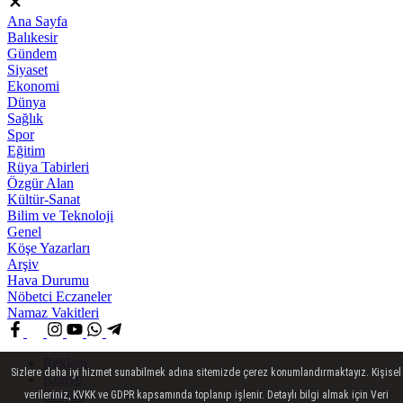
Ana Sayfa
Balıkesir
Gündem
Siyaset
Ekonomi
Dünya
Sağlık
Spor
Eğitim
Rüya Tabirleri
Özgür Alan
Kültür-Sanat
Bilim ve Teknoloji
Genel
Köşe Yazarları
Arşiv
Hava Durumu
Nöbetci Eczaneler
Namaz Vakitleri
Reklam
Sizlere daha iyi hizmet sunabilmek adına sitemizde çerez konumlandırmaktayız. Kişisel
Künye
İletişim
verileriniz, KVKK ve GDPR kapsamında toplanıp işlenir. Detaylı bilgi almak için Veri