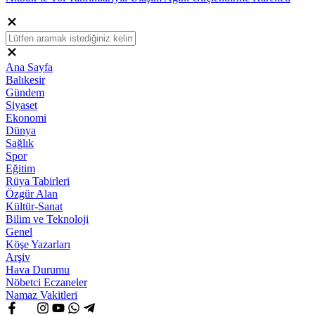
Ana Sayfa
Balıkesir
Gündem
Siyaset
Ekonomi
Dünya
Sağlık
Spor
Eğitim
Rüya Tabirleri
Özgür Alan
Kültür-Sanat
Bilim ve Teknoloji
Genel
Köşe Yazarları
Arşiv
Hava Durumu
Nöbetci Eczaneler
Namaz Vakitleri