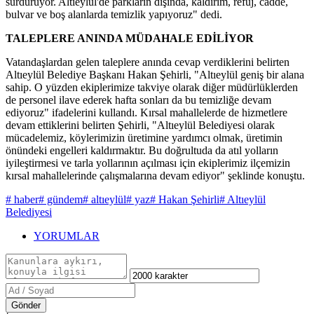
sürdürüyor. Altıeylül'de parkların dışında, kaldırım, refüj, cadde,
bulvar ve boş alanlarda temizlik yapıyoruz" dedi.
TALEPLERE ANINDA MÜDAHALE EDİLİYOR
Vatandaşlardan gelen taleplere anında cevap verdiklerini belirten
Altıeylül Belediye Başkanı Hakan Şehirli, "Altıeylül geniş bir alana
sahip. O yüzden ekiplerimize takviye olarak diğer müdürlüklerden
de personel ilave ederek hafta sonları da bu temizliğe devam
ediyoruz" ifadelerini kullandı. Kırsal mahallelerde de hizmetlere
devam ettiklerini belirten Şehirli, "Altıeylül Belediyesi olarak
mücadelemiz, köylerimizin üretimine yardımcı olmak, üretimin
önündeki engelleri kaldırmaktır. Bu doğrultuda da atıl yolların
iyileştirmesi ve tarla yollarının açılması için ekiplerimiz ilçemizin
kırsal mahallelerinde çalışmalarına devam ediyor" şeklinde konuştu.
# haber
# gündem
# altıeylül
# yaz
# Hakan Şehirli
# Altıeylül
Belediyesi
YORUMLAR
Gönder