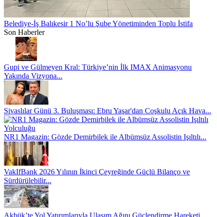
Belediye-İş Balıkesir 1 No’lu Şube Yönetiminden Toplu İstifa
Son Haberler
Gupi ve Gülmeyen Kral: Türkiye’nin İlk IMAX Animasyonu
Yakında Vizyona...
Sivaslılar Günü 3. Buluşması: Ebru Yaşar'dan Coşkulu Açık Hava...
NR1 Magazin: Gözde Demirbilek ile Albümsüz Assolistin Işıltılı...
VakIfBank 2026 Yılının İkinci Çeyreğinde Güçlü Bilanço ve
Sürdürülebilir...
Akbük’te Yol Yatırımlarıyla Ulaşım Ağını Güçlendirme Hareketi