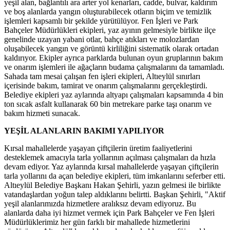
yeşil alan, bağlantılı ara arter yol kenarları, cadde, bulvar, kaldırım
ve boş alanlarda yangın oluşturabilecek otların biçim ve temizlik
işlemleri kapsamlı bir şekilde yürütülüyor. Fen İşleri ve Park
Bahçeler Müdürlükleri ekipleri, yaz ayının gelmesiyle birlikte ilçe
genelinde uzayan yabani otlar, bahçe atıkları ve molozlardan
oluşabilecek yangın ve görüntü kirliliğini sistematik olarak ortadan
kaldırıyor. Ekipler ayrıca parklarda bulunan oyun gruplarının bakım
ve onarım işlemleri ile ağaçların budama çalışmalarını da tamamladı.
Sahada tam mesai çalışan fen işleri ekipleri, Altıeylül sınırları
içerisinde bakım, tamirat ve onarım çalışmalarını gerçekleştirdi.
Belediye ekipleri yaz aylarında altyapı çalışmaları kapsamında 4 bin
ton sıcak asfalt kullanarak 60 bin metrekare parke taşı onarım ve
bakım hizmeti sunacak.
YEŞİL ALANLARIN BAKIMI YAPILIYOR
Kırsal mahallelerde yaşayan çiftçilerin üretim faaliyetlerini
desteklemek amacıyla tarla yollarının açılması çalışmaları da hızla
devam ediyor. Yaz aylarında kırsal mahallelerde yaşayan çiftçilerin
tarla yollarını da açan belediye ekipleri, tüm imkanlarını seferber etti.
Altıeylül Belediye Başkanı Hakan Şehirli, yazın gelmesi ile birlikte
vatandaşlardan yoğun talep aldıklarını belirtti. Başkan Şehirli, "Aktif
yeşil alanlarımızda hizmetlere aralıksız devam ediyoruz. Bu
alanlarda daha iyi hizmet vermek için Park Bahçeler ve Fen İşleri
Müdürlüklerimiz her gün farklı bir mahallede hizmetlerini