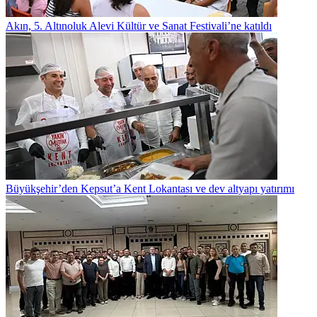
Akın, 5. Altınoluk Alevi Kültür ve Sanat Festivali’ne katıldı
Büyükşehir’den Kepsut’a Kent Lokantası ve dev altyapı yatırımı