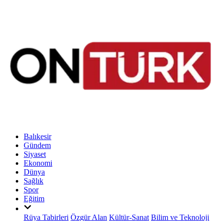
Balıkesir
Gündem
Siyaset
Ekonomi
Dünya
Sağlık
Spor
Eğitim
Rüya Tabirleri
Özgür Alan
Kültür-Sanat
Bilim ve Teknoloji