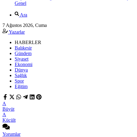
Genel
Ara
7 Ağustos 2026, Cuma
Yazarlar
HABERLER
Balıkesir
Gündem
Siyaset
Ekonomi
Dünya
Sağlık
Spor
Eğitim
A
Büyüt
A
Küçült
Yorumlar