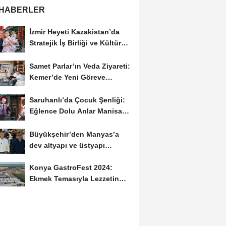
 HABERLER
İzmir Heyeti Kazakistan’da
Stratejik İş Birliği ve Kültürel
Bağları...
Samet Parlar’ın Veda Ziyareti:
Kemer’de Yeni Göreve
Uğurlama
Saruhanlı’da Çocuk Şenliği:
Eğlence Dolu Anlar Manisa
Büyükşehir’den
Büyükşehir’den Manyas’a
dev altyapı ve üstyapı
yatırımı
Konya GastroFest 2024:
Ekmek Temasıyla Lezzetin
Medeniyeti Sahnedeyiz