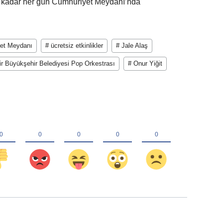
a kadar her gün Cumhuriyet Meydanı’nda
et Meydanı
# ücretsiz etkinlikler
# Jale Alaş
ir Büyükşehir Belediyesi Pop Orkestrası
# Onur Yiğit