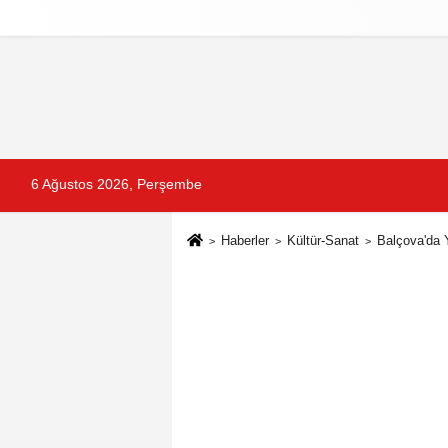
Reklam
Künye
İletişim
Gizlilik Po
6 Ağustos 2026, Perşembe
Haberler
Kültür-Sanat
Balçova'da 