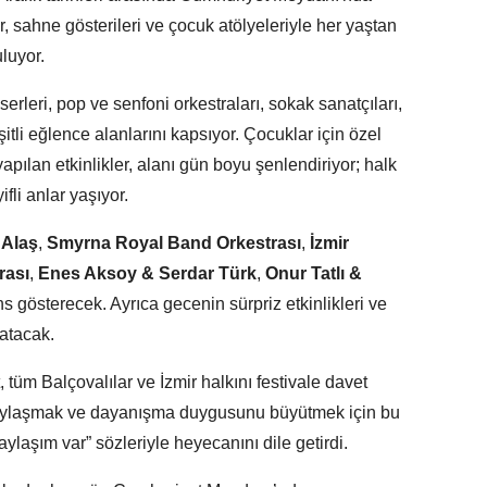
r, sahne gösterileri ve çocuk atölyeleriyle her yaştan
luyor.
onserleri, pop ve senfoni orkestraları, sokak sanatçıları,
itli eğlence alanlarını kapsıyor. Çocuklar için özel
 yapılan etkinlikler, alanı gün boyu şenlendiriyor; halk
ifli anlar yaşıyor.
 Alaş
,
Smyrna Royal Band Orkestrası
,
İzmir
rası
,
Enes Aksoy & Serdar Türk
,
Onur Tatlı &
s gösterecek. Ayrıca gecenin sürpriz etkinlikleri ve
atacak.
tüm Balçovalılar ve İzmir halkını festivale davet
 paylaşmak ve dayanışma duygusunu büyütmek için bu
laşım var” sözleriyle heyecanını dile getirdi.