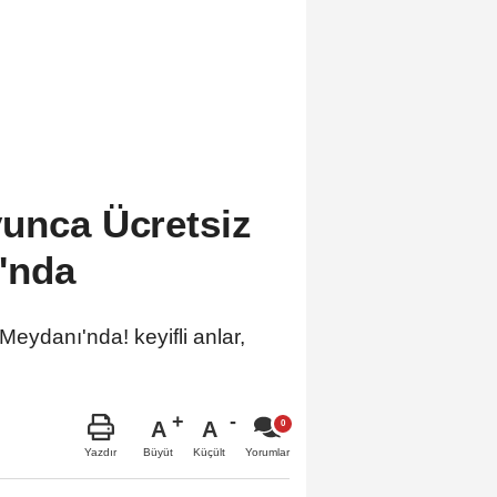
yunca Ücretsiz
'nda
eydanı'nda! keyifli anlar,
A
A
Büyüt
Küçült
Yazdır
Yorumlar