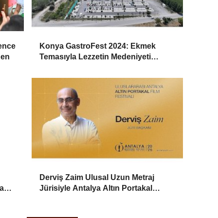
lence
Konya GastroFest 2024: Ekmek
den
Temasıyla Lezzetin Medeniyeti
Sahnedeyiz
Derviş Zaim Ulusal Uzun Metraj
a
Jürisiyle Antalya Altın Portakal
Festivali’nde Öne Çıkıyor