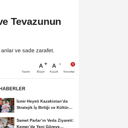
 ve Tevazunun
 anlar ve sade zarafet.
A
A
Büyüt
Küçült
Yazdır
Yorumlar
 HABERLER
İzmir Heyeti Kazakistan’da
Stratejik İş Birliği ve Kültürel
Bağları...
Samet Parlar’ın Veda Ziyareti:
Kemer’de Yeni Göreve