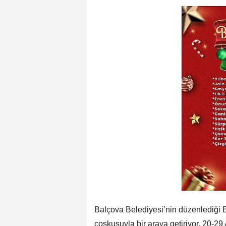
Balçova Belediyesi’nin düzenlediği Ba
coşkusuyla bir araya getiriyor. 20-29