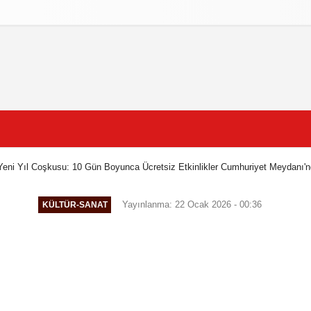
litikasi
Şartlar ve Koşullar
Yeni Yıl Coşkusu: 10 Gün Boyunca Ücretsiz Etkinlikler Cumhuriyet Meydanı'
Yayınlanma: 22 Ocak 2026 - 00:36
KÜLTÜR-SANAT