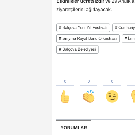
Etkinlikler ücretsizdir
ve 29 Aralık’
ziyaretçilerini ağırlayacak.
# Balçova Yeni Yıl Festivali
# Cumhuriy
# Smyrna Royal Band Orkestrası
# İzm
# Balçova Belediyesi
YORUMLAR