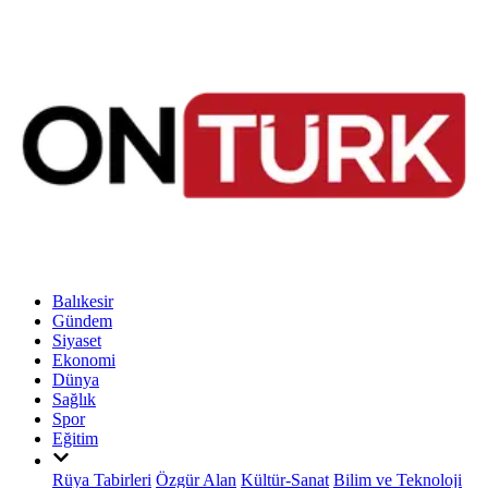
Balıkesir
Gündem
Siyaset
Ekonomi
Dünya
Sağlık
Spor
Eğitim
Rüya Tabirleri
Özgür Alan
Kültür-Sanat
Bilim ve Teknoloji