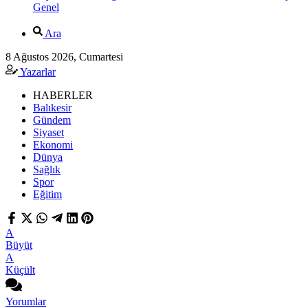
Genel
Ara
8 Ağustos 2026, Cumartesi
Yazarlar
HABERLER
Balıkesir
Gündem
Siyaset
Ekonomi
Dünya
Sağlık
Spor
Eğitim
A
Büyüt
A
Küçült
Yorumlar