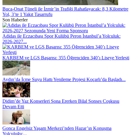
Buca-Onat Tüneli ile İzmir’in Trafiği Rahatlayacak: 8,3 Kilometre
Yol, 3’te 1 Yakıt Tasarrufu
Son Haberler
Adidas ile Eczacıbaşı Spor Kulübü Peron İstanbul’a Yolculuk:
2026-2027...
KARBEM ve LGS Başarısı: 355 Öğrenciden 340’ı Liseye Yerleşti
Aydın’da İçme Suyu Hattı Yenileme Projesi Koçarlı’da Başladı...
Didim’de Yaz Konserleri Sona Ererken Bilal Sonses Coşkusu
Devam Etti
Gonca Engelsiz Yaşam Merkezi’nden Hazar’ın Konuşma
Yolculuğu:...