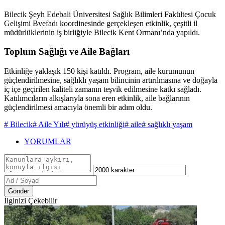
Bilecik Şeyh Edebali Üniversitesi Sağlık Bilimleri Fakültesi Çocuk
Gelişimi Bvefadı koordinesinde gerçekleşen etkinlik, çeşitli il
müdürlüklerinin iş birliğiyle Bilecik Kent Ormanı’nda yapıldı.
Toplum Sağlığı ve Aile Bağları
Etkinliğe yaklaşık 150 kişi katıldı. Program, aile kurumunun
güçlendirilmesine, sağlıklı yaşam bilincinin artırılmasına ve doğayla
iç içe geçirilen kaliteli zamanın teşvik edilmesine katkı sağladı.
Katılımcıların alkışlarıyla sona eren etkinlik, aile bağlarının
güçlendirilmesi amacıyla önemli bir adım oldu.
# Bilecik
# Aile Yılı
# yürüyüş etkinliği
# aile
# sağlıklı yaşam
YORUMLAR
Gönder
İlginizi Çekebilir