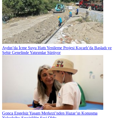
Aydın’da İçme Suyu Hattı Yenileme Projesi Koçarlı’da Başladı ve
Şehir Genelinde Yatırımlar Sürüyor
Gonca Engelsiz Yaşam Merkezi’nden Hazar’ın Konuşma
Yolculuğu: Sessizliğin Sesi Oldu