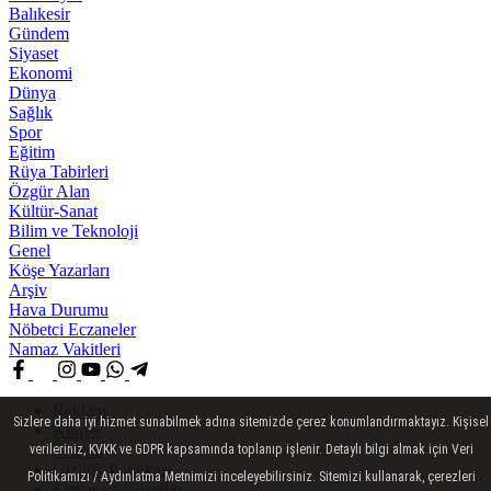
Balıkesir
Gündem
Siyaset
Ekonomi
Dünya
Sağlık
Spor
Eğitim
Rüya Tabirleri
Özgür Alan
Kültür-Sanat
Bilim ve Teknoloji
Genel
Köşe Yazarları
Arşiv
Hava Durumu
Nöbetci Eczaneler
Namaz Vakitleri
Reklam
Sizlere daha iyi hizmet sunabilmek adına sitemizde çerez konumlandırmaktayız. Kişisel
Künye
İletişim
verileriniz, KVKK ve GDPR kapsamında toplanıp işlenir. Detaylı bilgi almak için Veri
Gizlilik Politikasi
Politikamızı / Aydınlatma Metnimizi inceleyebilirsiniz. Sitemizi kullanarak, çerezleri
Şartlar ve Koşullar