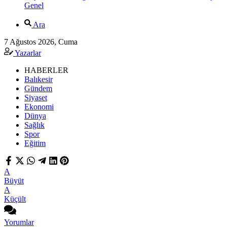
Genel
Ara
7 Ağustos 2026, Cuma
Yazarlar
HABERLER
Balıkesir
Gündem
Siyaset
Ekonomi
Dünya
Sağlık
Spor
Eğitim
A
Büyüt
A
Küçült
Yorumlar