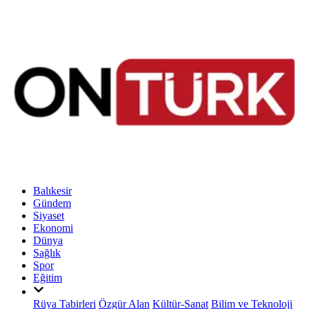
Balıkesir
Gündem
Siyaset
Ekonomi
Dünya
Sağlık
Spor
Eğitim
Rüya Tabirleri
Özgür Alan
Kültür-Sanat
Bilim ve Teknoloji