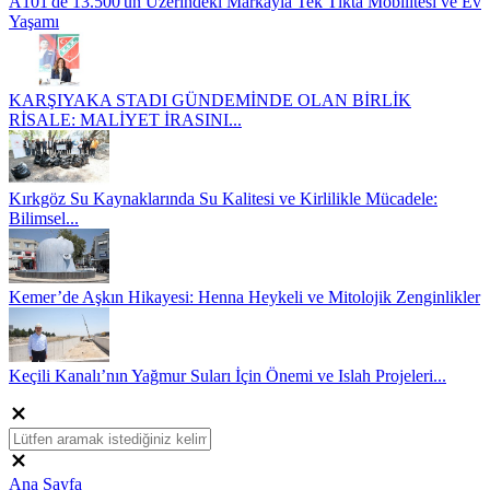
A101'de 13.500'ün Üzerindeki Markayla Tek Tıkta Mobilitesi ve Ev
Yaşamı
KARŞIYAKA STADI GÜNDEMİNDE OLAN BİRLİK
RİSALE: MALİYET İRASINI...
Kırkgöz Su Kaynaklarında Su Kalitesi ve Kirlilikle Mücadele:
Bilimsel...
Kemer’de Aşkın Hikayesi: Henna Heykeli ve Mitolojik Zenginlikler
Keçili Kanalı’nın Yağmur Suları İçin Önemi ve Islah Projeleri...
Ana Sayfa