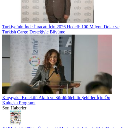
Turkiye’nin İncir İhracatı İçin 2026 Hedefi: 100 Milyon Dolar ve
Turkish Cargo Desteğiyle Büyüme
Karşıyaka Kolektif: Akıllı ve Sürdürülebilir Şehirler İçin Ön
Kuluçka Programı
Son Haberler