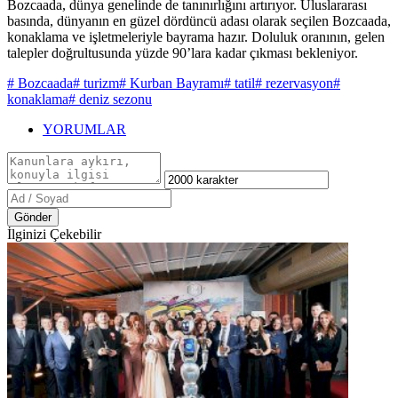
Bozcaada, dünya genelinde de tanınırlığını artırıyor. Uluslararası
basında, dünyanın en güzel dördüncü adası olarak seçilen Bozcaada,
konaklama ve işletmeleriyle bayrama hazır. Doluluk oranının, gelen
talepler doğrultusunda yüzde 90’lara kadar çıkması bekleniyor.
# Bozcaada
# turizm
# Kurban Bayramı
# tatil
# rezervasyon
#
konaklama
# deniz sezonu
YORUMLAR
Gönder
İlginizi Çekebilir