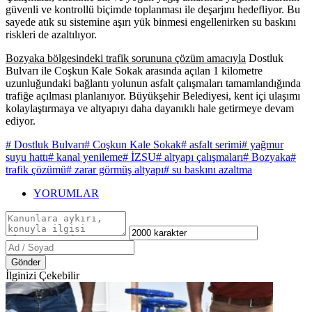
güvenli ve kontrollü biçimde toplanması ile deşarjını hedefliyor. Bu
sayede atık su sistemine aşırı yük binmesi engellenirken su baskını
riskleri de azaltılıyor.
Bozyaka bölgesindeki trafik sorununa çözüm amacıyla
Dostluk
Bulvarı ile Coşkun Kale Sokak arasında açılan 1 kilometre
uzunluğundaki bağlantı yolunun asfalt çalışmaları tamamlandığında
trafiğe açılması planlanıyor. Büyükşehir Belediyesi, kent içi ulaşımı
kolaylaştırmaya ve altyapıyı daha dayanıklı hale getirmeye devam
ediyor.
# Dostluk Bulvarı
# Coşkun Kale Sokak
# asfalt serimi
# yağmur
suyu hattı
# kanal yenileme
# İZSU
# altyapı çalışmaları
# Bozyaka
#
trafik çözümü
# zarar görmüş altyapı
# su baskını azaltma
YORUMLAR
Gönder
İlginizi Çekebilir