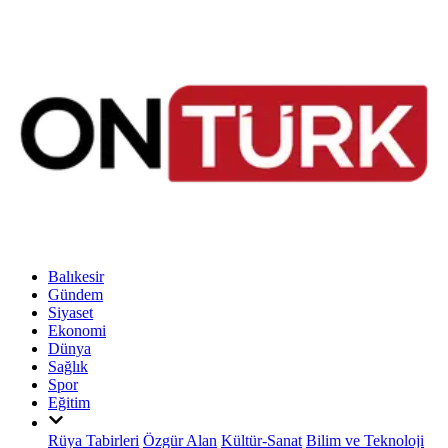
Balıkesir
Gündem
Siyaset
Ekonomi
Dünya
Sağlık
Spor
Eğitim
Rüya Tabirleri
Özgür Alan
Kültür-Sanat
Bilim ve Teknoloji