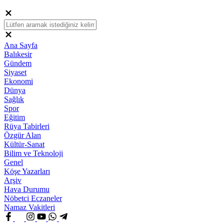
Ana Sayfa
Balıkesir
Gündem
Siyaset
Ekonomi
Dünya
Sağlık
Spor
Eğitim
Rüya Tabirleri
Özgür Alan
Kültür-Sanat
Bilim ve Teknoloji
Genel
Köşe Yazarları
Arşiv
Hava Durumu
Nöbetci Eczaneler
Namaz Vakitleri