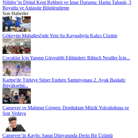
Nilüfer’in Dijital Kent Rehberi ve İmar Durumu: Harita Tabanlı, 3
Boyutlu ve Anlaşılır Bilgilendirme
Son Haberler
Gökeyüp Mahallesi'nde Yeni Su Kaynağıyla Kalıcı Çözüm
Çocuklar İçin Yangın Güvenliği Eğitimleri: Bilinçli Nesiller İçin...
Kartpe'de Türkiye Süper Enduro Şampiyonası 2. Ayak Başladı:
Büyükşehir...
Cansever ve Mahmut Görgen: Dostluktan Müzik Yolculuğuna ve
Son Vedaya
Cansever’in Kaybı: Sanat Dünyasında Derin Bir Üzüntü