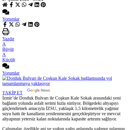
Yorumlar
Yazdır
A
Büyüt
A
Küçült
Yorumlar
TAKİP ET
İzmir’de Dostluk Bulvarı ile Coşkun Kale Sokak arasındaki yeni
bağlantı yolunda asfalt serimi hızla sürüyor. Bölgedeki altyapıyı
güçlendirmek amacıyla İZSU, yaklaşık 1,5 kilometrelik yağmur
suyu hattı ile kanalların yenilenmesini gerçekleştiriyor ve mevcut
altyapının yetersiz kalan noktalarında kapasite artırımı sağlıyor.
Çalışmalar, özellikle ani ve yoğun yağış anlarında yağmur sularının