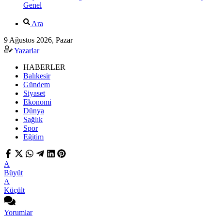
Genel
Ara
9 Ağustos 2026, Pazar
Yazarlar
HABERLER
Balıkesir
Gündem
Siyaset
Ekonomi
Dünya
Sağlık
Spor
Eğitim
A
Büyüt
A
Küçült
Yorumlar