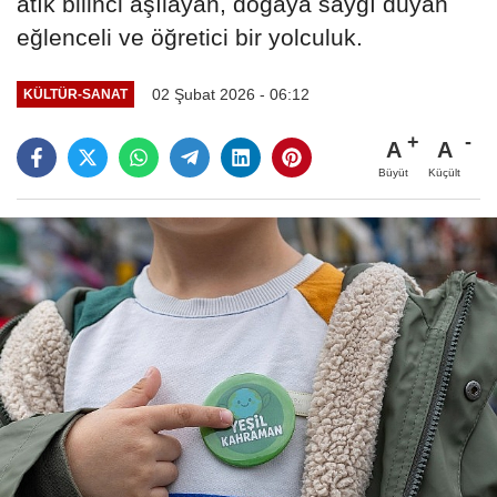
atık bilinci aşılayan, doğaya saygı duyan
eğlenceli ve öğretici bir yolculuk.
02 Şubat 2026 - 06:12
KÜLTÜR-SANAT
A
A
Büyüt
Küçült