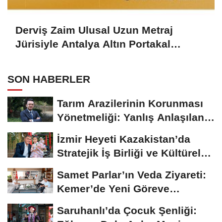
Derviş Zaim Ulusal Uzun Metraj
Jürisiyle Antalya Altın Portakal
Festivali’nde Öne Çıkıyor
SON HABERLER
Tarım Arazilerinin Korunması
Yönetmeliği: Yanlış Anlaşılan
Noktalar...
İzmir Heyeti Kazakistan’da
Stratejik İş Birliği ve Kültürel
Bağları...
Samet Parlar’ın Veda Ziyareti:
Kemer’de Yeni Göreve
Uğurlama
Saruhanlı’da Çocuk Şenliği: