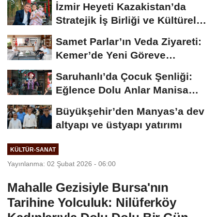
İzmir Heyeti Kazakistan’da
Stratejik İş Birliği ve Kültürel
Bağları...
Samet Parlar’ın Veda Ziyareti:
Kemer’de Yeni Göreve
Uğurlama
Saruhanlı’da Çocuk Şenliği:
Eğlence Dolu Anlar Manisa
Büyükşehir’den
Büyükşehir’den Manyas’a dev
altyapı ve üstyapı yatırımı
KÜLTÜR-SANAT
Yayınlanma: 02 Şubat 2026 - 06:00
Mahalle Gezisiyle Bursa'nın
Tarihine Yolculuk: Nilüferköy