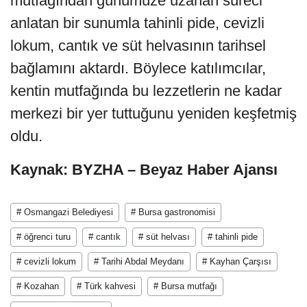
mutfağından günümüze uzanan süreci
anlatan bir sunumla tahinli pide, cevizli
lokum, cantık ve süt helvasının tarihsel
bağlamını aktardı. Böylece katılımcılar,
kentin mutfağında bu lezzetlerin ne kadar
merkezi bir yer tuttuğunu yeniden keşfetmiş
oldu.
Kaynak: BYZHA – Beyaz Haber Ajansı
# Osmangazi Belediyesi
# Bursa gastronomisi
# öğrenci turu
# cantık
# süt helvası
# tahinli pide
# cevizli lokum
# Tarihi Abdal Meydanı
# Kayhan Çarşısı
# Kozahan
# Türk kahvesi
# Bursa mutfağı