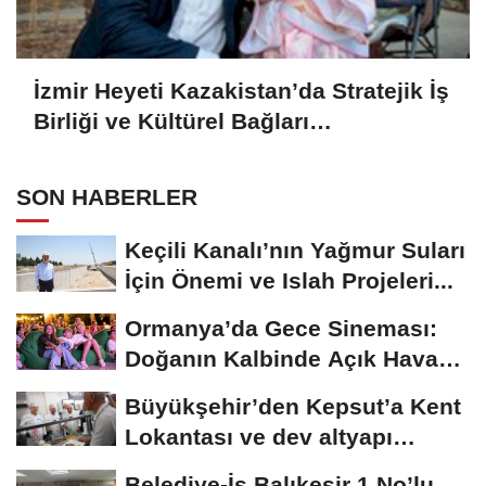
İzmir Heyeti Kazakistan’da Stratejik İş
Birliği ve Kültürel Bağları
Güçlendiriyor
SON HABERLER
Keçili Kanalı’nın Yağmur Suları
İçin Önemi ve Islah Projeleri...
Ormanya’da Gece Sineması:
Doğanın Kalbinde Açık Hava
Film Keyfi
Büyükşehir’den Kepsut’a Kent
Lokantası ve dev altyapı
yatırımı
Belediye-İş Balıkesir 1 No’lu