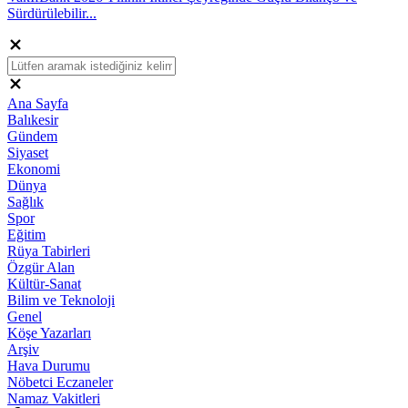
Sürdürülebilir...
Ana Sayfa
Balıkesir
Gündem
Siyaset
Ekonomi
Dünya
Sağlık
Spor
Eğitim
Rüya Tabirleri
Özgür Alan
Kültür-Sanat
Bilim ve Teknoloji
Genel
Köşe Yazarları
Arşiv
Hava Durumu
Nöbetci Eczaneler
Namaz Vakitleri