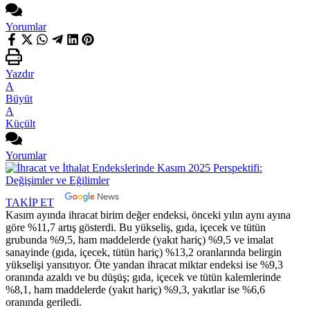
Yorumlar
Yazdır
A
Büyüt
A
Küçült
Yorumlar
TAKİP ET
Kasım ayında ihracat birim değer endeksi, önceki yılın aynı ayına
göre %11,7 artış gösterdi. Bu yükseliş, gıda, içecek ve tütün
grubunda %9,5, ham maddelerde (yakıt hariç) %9,5 ve imalat
sanayinde (gıda, içecek, tütün hariç) %13,2 oranlarında belirgin
yükselişi yansıtıyor. Öte yandan ihracat miktar endeksi ise %9,3
oranında azaldı ve bu düşüş; gıda, içecek ve tütün kalemlerinde
%8,1, ham maddelerde (yakıt hariç) %9,3, yakıtlar ise %6,6
oranında geriledi.