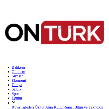
Balıkesir
Gündem
Siyaset
Ekonomi
Dünya
Sağlık
Spor
Eğitim
Rüya Tabirleri
Özgür Alan
Kültür-Sanat
Bilim ve Teknoloji