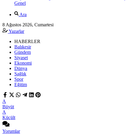
Genel
Ara
8 Ağustos 2026, Cumartesi
Yazarlar
HABERLER
Balıkesir
Gündem
Siyaset
Ekonomi
Dünya
Sağlık
Spor
Eğitim
A
Büyüt
A
Küçült
Yorumlar