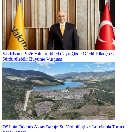
VakIfBank 2026 Yılının İkinci Çeyreğinde Güçlü Bilanço ve
Sürdürülebilir Büyüme Vurgusu
DSİ’nin Ödemiş Aktaş Barajı: Su Verimliliği ve İstihdamla Tarımda