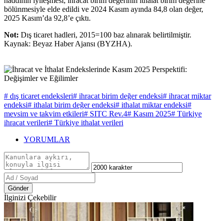
haddinin iyileşmesi, ihracat birim değerinin ithalat birim değerine
bölünmesiyle elde edildi ve 2024 Kasım ayında 84,8 olan değer,
2025 Kasım’da 92,8’e çıktı.
Not:
Dış ticaret hadleri, 2015=100 baz alınarak belirtilmiştir.
Kaynak: Beyaz Haber Ajansı (BYZHA).
# dış ticaret endeksleri
# ihracat birim değer endeksi
# ihracat miktar
endeksi
# ithalat birim değer endeksi
# ithalat miktar endeksi
#
mevsim ve takvim etkileri
# SITC Rev.4
# Kasım 2025
# Türkiye
ihracat verileri
# Türkiye ithalat verileri
YORUMLAR
Gönder
İlginizi Çekebilir