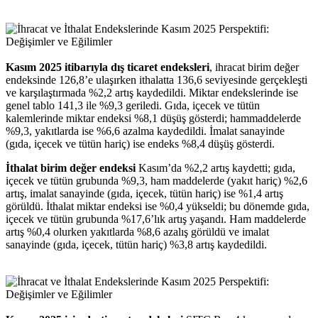
Kasım 2025 itibarıyla dış ticaret endeksleri
, ihracat birim değer
endeksinde 126,8’e ulaşırken ithalatta 136,6 seviyesinde gerçekleşti
ve karşılaştırmada %2,2 artış kaydedildi. Miktar endekslerinde ise
genel tablo 141,3 ile %9,3 geriledi. Gıda, içecek ve tütün
kalemlerinde miktar endeksi %8,1 düşüş gösterdi; hammaddelerde
%9,3, yakıtlarda ise %6,6 azalma kaydedildi. İmalat sanayinde
(gıda, içecek ve tütün hariç) ise endeks %8,4 düşüş gösterdi.
İthalat birim değer endeksi
Kasım’da %2,2 artış kaydetti; gıda,
içecek ve tütün grubunda %9,3, ham maddelerde (yakıt hariç) %2,6
artış, imalat sanayinde (gıda, içecek, tütün hariç) ise %1,4 artış
görüldü. İthalat miktar endeksi ise %0,4 yükseldi; bu dönemde gıda,
içecek ve tütün grubunda %17,6’lık artış yaşandı. Ham maddelerde
artış %0,4 olurken yakıtlarda %8,6 azalış görüldü ve imalat
sanayinde (gıda, içecek, tütün hariç) %3,8 artış kaydedildi.