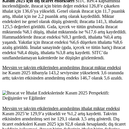
Kasım 2025 için dış ticaret endeksleri
SITC Rev.4 kapsamında
incelendiğinde, ihracat için birim değer endeksi 126,8’e çıkarken
ithalat için 136,6’ya yükseldi. Genel olarak ihracat için 11,7 puanlık
artış, ithalat için ise 2,2 puanlık artış olarak kaydedildi. Miktar
endeksleri ise genel olarak düşüş gösterdi; ihracatta 141,3, ithalatta
125,5 değerleri görüldü. Gıda, içecek ve tütün grubunda ihracat
miktarında %8,1 düşüş, ithalat miktarında ise %17,6 artış kaydedildi.
Hammaddelerde ihracat endeksi %9,3 geriledi, ithalatta %0,4 artış
yaşandı. Yakıtlar için ihracat endeksi %6,6 düşerken ithalatta %8,6
azalış görüldü. İmalat sanayinde (gıda, içecek ve tütün hariç) ihracat
endeksi %8,4 düşüş, ithalatta %3,8 artış kaydetti. SITC’da
sınıflandırılamayan kalemlerde ise düşüşler gözlemlendi.
Mevsim ve takvim etkilerinden arındırılmış ihracat miktar endeksi
ise Kasım 2025 itibarıyla 143,2 seviyesine yükselerek 3,6 oranında
arttı; takvim etkisinden arındırılmış endeks 146,7 olarak 5,6 azaldı.
Mevsim ve takvim etkilerinden arındırılmış ithalat miktar endeksi
Kasım 2025’te 129,9’a yükseldi ve %1,2 artış kaydetti. Takvim
etkisinden arındırılmış seri ise 129,1 olarak 3,5 artış gösterdi. Dış
ticaret endeksleri Kasım 2025 için 92,8 olarak hesaplandı; dış ticaret