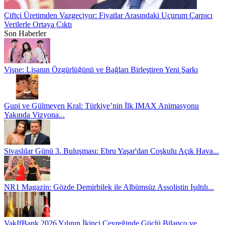
Çiftçi Üretimden Vazgeçiyor: Fiyatlar Arasındaki Uçurum Çarpıcı
Verilerle Ortaya Çıktı
Son Haberler
Vişne: Lisanın Özgürlüğünü ve Bağları Birleştiren Yeni Şarkı
Gupi ve Gülmeyen Kral: Türkiye’nin İlk IMAX Animasyonu
Yakında Vizyona...
Sivaslılar Günü 3. Buluşması: Ebru Yaşar'dan Coşkulu Açık Hava...
NR1 Magazin: Gözde Demirbilek ile Albümsüz Assolistin Işıltılı...
VakIfBank 2026 Yılının İkinci Çeyreğinde Güçlü Bilanço ve