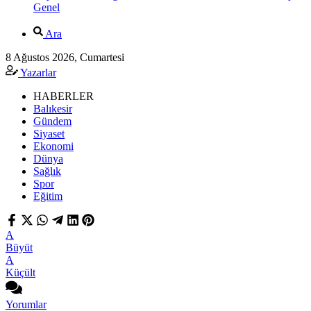
Genel
Ara
8 Ağustos 2026, Cumartesi
Yazarlar
HABERLER
Balıkesir
Gündem
Siyaset
Ekonomi
Dünya
Sağlık
Spor
Eğitim
A
Büyüt
A
Küçült
Yorumlar