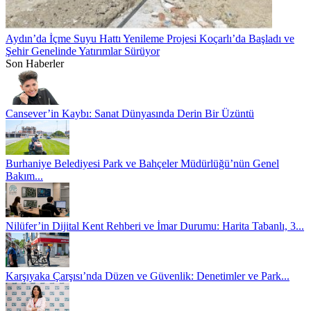
Aydın’da İçme Suyu Hattı Yenileme Projesi Koçarlı’da Başladı ve
Şehir Genelinde Yatırımlar Sürüyor
Son Haberler
Cansever’in Kaybı: Sanat Dünyasında Derin Bir Üzüntü
Burhaniye Belediyesi Park ve Bahçeler Müdürlüğü’nün Genel
Bakım...
Nilüfer’in Dijital Kent Rehberi ve İmar Durumu: Harita Tabanlı, 3...
Karşıyaka Çarşısı’nda Düzen ve Güvenlik: Denetimler ve Park...