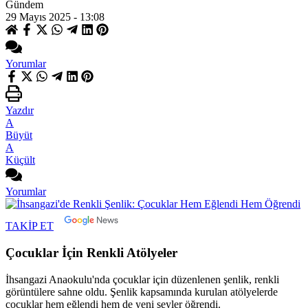
Gündem
29 Mayıs 2025 - 13:08
Yorumlar
Yazdır
A
Büyüt
A
Küçült
Yorumlar
TAKİP ET
Çocuklar İçin Renkli Atölyeler
İhsangazi Anaokulu'nda çocuklar için düzenlenen şenlik, renkli
görüntülere sahne oldu. Şenlik kapsamında kurulan atölyelerde
çocuklar hem eğlendi hem de yeni şeyler öğrendi.