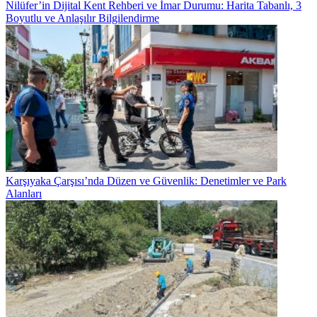
Nilüfer’in Dijital Kent Rehberi ve İmar Durumu: Harita Tabanlı, 3
Boyutlu ve Anlaşılır Bilgilendirme
Karşıyaka Çarşısı’nda Düzen ve Güvenlik: Denetimler ve Park
Alanları