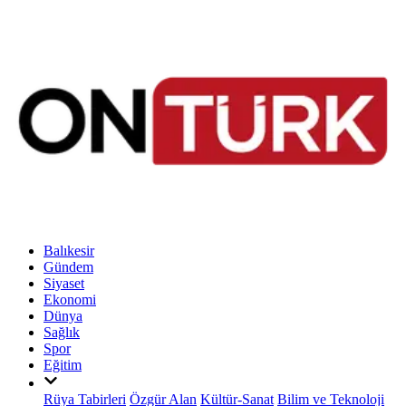
Balıkesir
Gündem
Siyaset
Ekonomi
Dünya
Sağlık
Spor
Eğitim
Rüya Tabirleri
Özgür Alan
Kültür-Sanat
Bilim ve Teknoloji