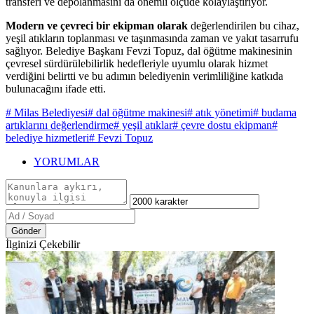
transferi ve depolanmasını da önemli ölçüde kolaylaştırıyor.
Modern ve çevreci bir ekipman olarak
değerlendirilen bu cihaz,
yeşil atıkların toplanması ve taşınmasında zaman ve yakıt tasarrufu
sağlıyor. Belediye Başkanı Fevzi Topuz, dal öğütme makinesinin
çevresel sürdürülebilirlik hedefleriyle uyumlu olarak hizmet
verdiğini belirtti ve bu adımın belediyenin verimliliğine katkıda
bulunacağını ifade etti.
# Milas Belediyesi
# dal öğütme makinesi
# atık yönetimi
# budama
artıklarını değerlendirme
# yeşil atıklar
# çevre dostu ekipman
#
belediye hizmetleri
# Fevzi Topuz
YORUMLAR
Gönder
İlginizi Çekebilir