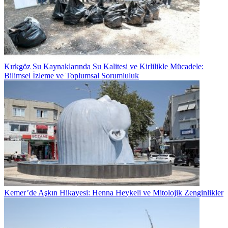
Kırkgöz Su Kaynaklarında Su Kalitesi ve Kirlilikle Mücadele:
Bilimsel İzleme ve Toplumsal Sorumluluk
Kemer’de Aşkın Hikayesi: Henna Heykeli ve Mitolojik Zenginlikler