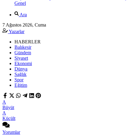
Genel
Ara
7 Ağustos 2026, Cuma
Yazarlar
HABERLER
Balıkesir
Gündem
Siyaset
Ekonomi
Dünya
Sağlık
Spor
Eğitim
A
Büyüt
A
Küçült
Yorumlar