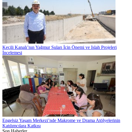
Keçili Kanalı’nın Yağmur Suları İçin Önemi ve Islah Projeleri
İncelemesi
Engelsiz Yaşam Merkezi’nde Makrome ve Drama Atölyelerinin
Katılımcılara Katkısı
Son Haberler