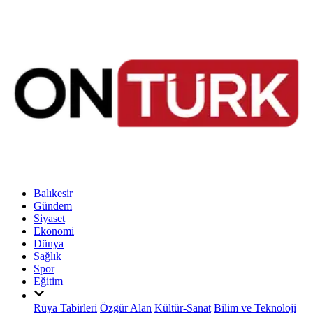
Balıkesir
Gündem
Siyaset
Ekonomi
Dünya
Sağlık
Spor
Eğitim
Rüya Tabirleri
Özgür Alan
Kültür-Sanat
Bilim ve Teknoloji