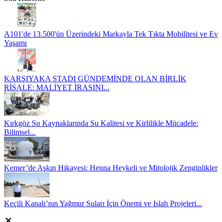
A101'de 13.500'ün Üzerindeki Markayla Tek Tıkta Mobilitesi ve Ev
Yaşamı
KARŞIYAKA STADI GÜNDEMİNDE OLAN BİRLİK
RİSALE: MALİYET İRASINI...
Kırkgöz Su Kaynaklarında Su Kalitesi ve Kirlilikle Mücadele:
Bilimsel...
Kemer’de Aşkın Hikayesi: Henna Heykeli ve Mitolojik Zenginlikler
Keçili Kanalı’nın Yağmur Suları İçin Önemi ve Islah Projeleri...