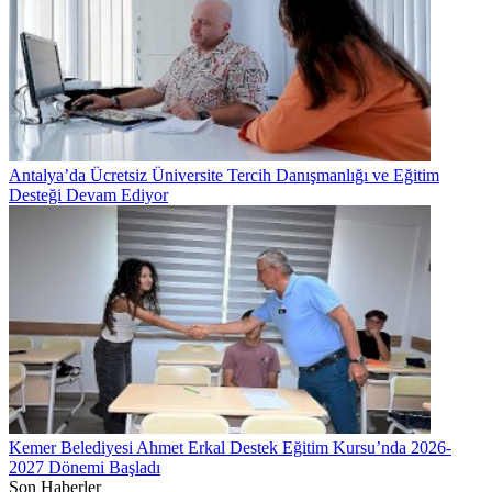
Antalya’da Ücretsiz Üniversite Tercih Danışmanlığı ve Eğitim
Desteği Devam Ediyor
Kemer Belediyesi Ahmet Erkal Destek Eğitim Kursu’nda 2026-
2027 Dönemi Başladı
Son Haberler