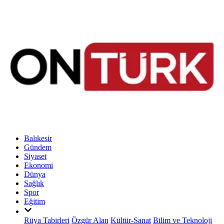
Balıkesir
Gündem
Siyaset
Ekonomi
Dünya
Sağlık
Spor
Eğitim
Rüya Tabirleri
Özgür Alan
Kültür-Sanat
Bilim ve Teknoloji