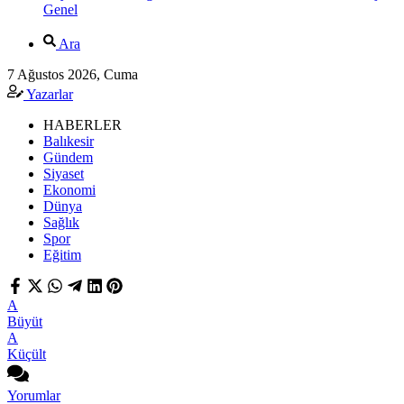
Genel
Ara
7 Ağustos 2026, Cuma
Yazarlar
HABERLER
Balıkesir
Gündem
Siyaset
Ekonomi
Dünya
Sağlık
Spor
Eğitim
A
Büyüt
A
Küçült
Yorumlar