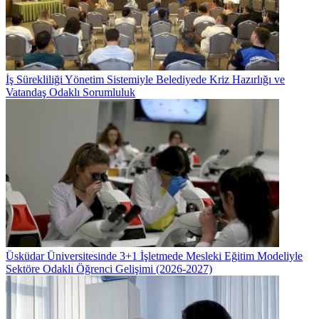
İş Sürekliliği Yönetim Sistemiyle Belediyede Kriz Hazırlığı ve
Vatandaş Odaklı Sorumluluk
Üsküdar Üniversitesinde 3+1 İşletmede Mesleki Eğitim Modeliyle
Sektöre Odaklı Öğrenci Gelişimi (2026-2027)