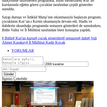
bahçesinde düzenlenen programda, Bitlis merkezdeki Kur’an
kurslarında eğitim gören çocuklar tarafından çeşitli gösteriler
sunuldu.
Saygı duruşu ve İstiklal Marşı’nın okunmasıyla başlayan program,
çocukların Kur’an-ı Kerim okumasıyla devam etti. Hadis ve
ilahilerin okunduğu programda semazen gösterileri de sunulurken,
Bitlis Valisi ve İl Müftüsü tarafından birer konuşma yapıldı.
# Bitlis
# Kur'an kursu
# çocuk gösterileri
# semazen
# ilahi
# Vali
Ahmet Karakay
# İl Müftüsü Kadir Koçak
YORUMLAR
Gönder
İlginizi Çekebilir