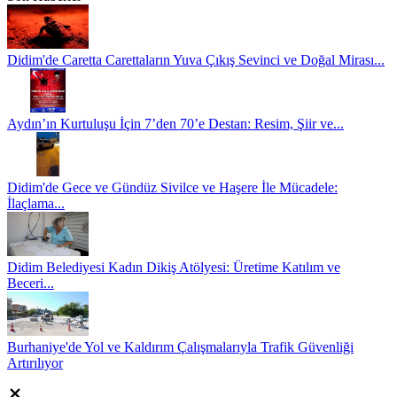
Didim'de Caretta Carettaların Yuva Çıkış Sevinci ve Doğal Mirası...
Aydın’ın Kurtuluşu İçin 7’den 70’e Destan: Resim, Şiir ve...
Didim'de Gece ve Gündüz Sivilce ve Haşere İle Mücadele:
İlaçlama...
Didim Belediyesi Kadın Dikiş Atölyesi: Üretime Katılım ve
Beceri...
Burhaniye'de Yol ve Kaldırım Çalışmalarıyla Trafik Güvenliği
Artırılıyor