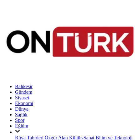
Balıkesir
Gündem
Siyaset
Ekonomi
Dünya
Sağlık
Spor
Eğitim
Rüya Tabirleri
Özgür Alan
Kültür-Sanat
Bilim ve Teknoloji