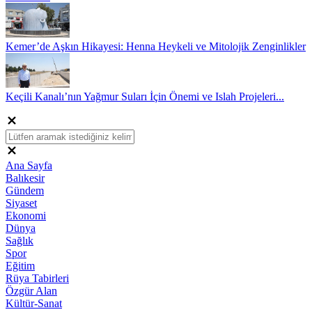
Kemer’de Aşkın Hikayesi: Henna Heykeli ve Mitolojik Zenginlikler
Keçili Kanalı’nın Yağmur Suları İçin Önemi ve Islah Projeleri...
Ana Sayfa
Balıkesir
Gündem
Siyaset
Ekonomi
Dünya
Sağlık
Spor
Eğitim
Rüya Tabirleri
Özgür Alan
Kültür-Sanat