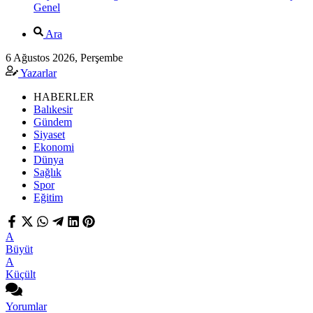
Genel
Ara
6 Ağustos 2026, Perşembe
Yazarlar
HABERLER
Balıkesir
Gündem
Siyaset
Ekonomi
Dünya
Sağlık
Spor
Eğitim
A
Büyüt
A
Küçült
Yorumlar