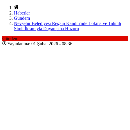
Haberler
Gündem
Nevşehir Belediyesi Regaip Kandili'nde Lokma ve Tahinli
Simit İkramıyla Dayanışma Huzuru
Gündem
Yayınlanma: 01 Şubat 2026 - 08:36