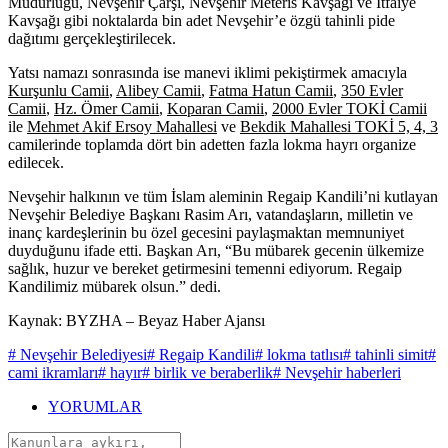
Müdürlüğü, Nevşehir Çarşı, Nevşehir Meteris Kavşağı ve İtfaiye
Kavşağı gibi noktalarda bin adet Nevşehir’e özgü tahinli pide
dağıtımı gerçekleştirilecek.
Yatsı namazı sonrasında ise manevi iklimi pekiştirmek amacıyla
Kurşunlu Camii
,
Alibey Camii
,
Fatma Hatun Camii
,
350 Evler
Camii
,
Hz. Ömer Camii
,
Koparan Camii
,
2000 Evler TOKİ Camii
ile
Mehmet Akif Ersoy Mahallesi
ve
Bekdik Mahallesi TOKİ 5, 4, 3
camilerinde toplamda dört bin adetten fazla lokma hayrı organize
edilecek.
Nevşehir halkının ve tüm İslam aleminin Regaip Kandili’ni kutlayan
Nevşehir Belediye Başkanı Rasim Arı, vatandaşların, milletin ve
inanç kardeşlerinin bu özel gecesini paylaşmaktan memnuniyet
duyduğunu ifade etti. Başkan Arı, “Bu mübarek gecenin ülkemize
sağlık, huzur ve bereket getirmesini temenni ediyorum. Regaip
Kandilimiz mübarek olsun.” dedi.
Kaynak: BYZHA – Beyaz Haber Ajansı
# Nevşehir Belediyesi
# Regaip Kandili
# lokma tatlısı
# tahinli simit
#
cami ikramları
# hayır
# birlik ve beraberlik
# Nevşehir haberleri
YORUMLAR