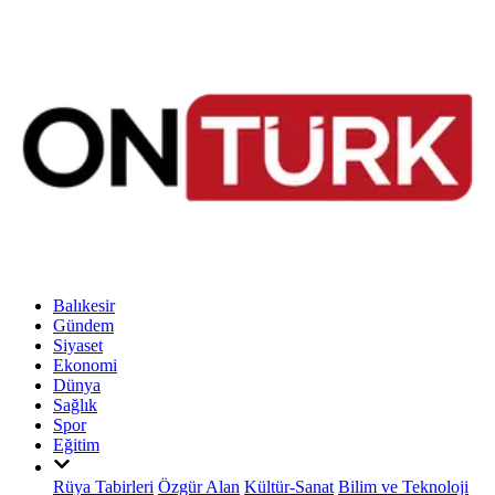
Balıkesir
Gündem
Siyaset
Ekonomi
Dünya
Sağlık
Spor
Eğitim
Rüya Tabirleri
Özgür Alan
Kültür-Sanat
Bilim ve Teknoloji