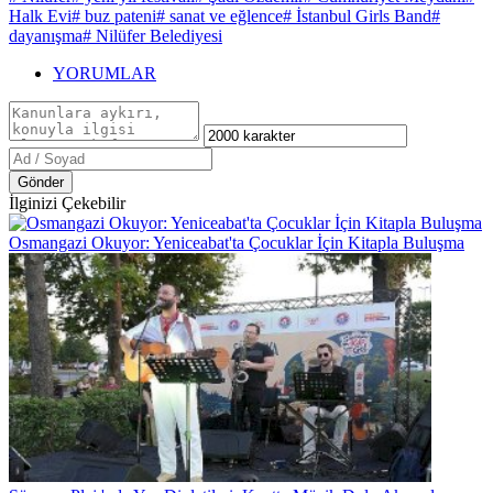
Halk Evi
# buz pateni
# sanat ve eğlence
# İstanbul Girls Band
#
dayanışma
# Nilüfer Belediyesi
YORUMLAR
Gönder
İlginizi Çekebilir
Osmangazi Okuyor: Yeniceabat'ta Çocuklar İçin Kitapla Buluşma