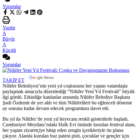
Yorumlar
Yazdır
A
Büyüt
A
Küçült
Yorumlar
TAKİP ET
Nilüfer Belediyesi’nin yeni yıl coşkusunu her yaştan vatandaşla
paylaşmak amacıyla düzenlediği “Nilüfer Yeni Yıl Festivali” büyük
ilgi gördü. Etkinliğe katılanlar arasında Nilüfer Belediye Başkanı
Şadi Özdemir de yer aldı ve tüm Nilüferlileri bu eğlenceli döneme
ay sonuna kadar devam edecek programlara davet etti.
Bu yıl da Nilüfer’de yeni yıl heyecanı renkli gösterilerle başladı.
Cumhuriyet Meydanı’ndaki Halk Evi önünde kurulan festival alanı,
her yaştan ziyaretçiye hitap eden zengin içerikleriyle ön plana
çıkıyor. Alanda kurulan buz pateni pisti, çocuklar ve gençler için