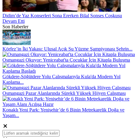
Didim’de Yaz Konserleri Sona Ererken Bilal Sonses Coşkusu
Devam Etti
Son Haberler
Körfez’in İki Yakası: Ulusal Açık Su Yüzme Şampiyonası Şehrin...
Osmangazi Okuyor: Yeniceabat'ta Çocuklar İçin Kitapla Buluşma
Gökdere-Söğütdere Yolu Çalışmalarıyla Kula'da Modern Yol
Kaplama...
Osmangazi Pazar Alanlarında Sürekli Yüksek Hijyen Çalışması
Konaklı Yeni Park: Yenişehir’de 6 Binin Metrekarelik Doğa ve
Yaşam...