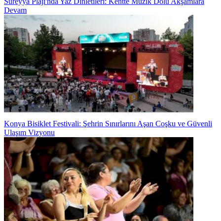
Süreyya Plajı'nda Yaz Dinletileri: Kentte Müzik Dolu Akşamlara
Devam
Konya Bisiklet Festivali: Şehrin Sınırlarını Aşan Coşku ve Güvenli
Ulaşım Vizyonu