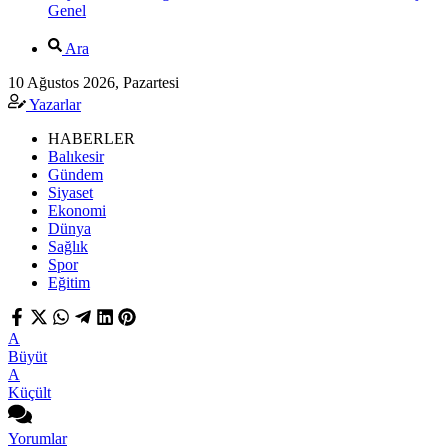
Genel
Ara
10 Ağustos 2026, Pazartesi
Yazarlar
HABERLER
Balıkesir
Gündem
Siyaset
Ekonomi
Dünya
Sağlık
Spor
Eğitim
A
Büyüt
A
Küçült
Yorumlar