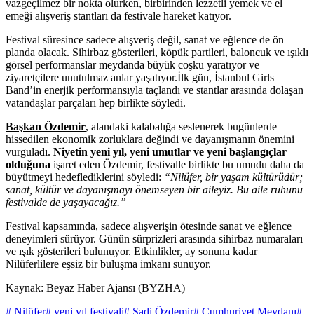
vazgeçilmez bir nokta olurken, birbirinden lezzetli yemek ve el
emeği alışveriş stantları da festivale hareket katıyor.
Festival süresince sadece alışveriş değil, sanat ve eğlence de ön
planda olacak. Sihirbaz gösterileri, köpük partileri, baloncuk ve ışıklı
görsel performanslar meydanda büyük coşku yaratıyor ve
ziyaretçilere unutulmaz anlar yaşatıyor.İlk gün, İstanbul Girls
Band’in enerjik performansıyla taçlandı ve stantlar arasında dolaşan
vatandaşlar parçaları hep birlikte söyledi.
Başkan Özdemir
, alandaki kalabalığa seslenerek bugünlerde
hissedilen ekonomik zorluklara değindi ve dayanışmanın önemini
vurguladı.
Niyetin yeni yıl, yeni umutlar ve yeni başlangıçlar
olduğuna
işaret eden Özdemir, festivalle birlikte bu umudu daha da
büyütmeyi hedeflediklerini söyledi:
“Nilüfer, bir yaşam kültürüdür;
sanat, kültür ve dayanışmayı önemseyen bir aileyiz. Bu aile ruhunu
festivalde de yaşayacağız.”
Festival kapsamında, sadece alışverişin ötesinde sanat ve eğlence
deneyimleri sürüyor. Günün sürprizleri arasında sihirbaz numaraları
ve ışık gösterileri bulunuyor. Etkinlikler, ay sonuna kadar
Nilüferlilere eşsiz bir buluşma imkanı sunuyor.
Kaynak: Beyaz Haber Ajansı (BYZHA)
# Nilüfer
# yeni yıl festivali
# Şadi Özdemir
# Cumhuriyet Meydanı
#