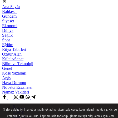
Ana Sayfa
Balıkesir
Gündem
Siyaset
Ekonomi
Dünya
Sağlık
Spor
Eğitim
Rüya Tabirleri
Özgür Alan
Kültür-Sanat
Bilim ve Teknoloji
Genel
Köşe Yazarları
Arşiv
Hava Durumu
Nöbetci Eczaneler
Namaz Vakitleri
Reklam
Sizlere daha iyi hizmet sunabilmek adına sitemizde çerez konumlandırmaktayız. Kişisel
Künye
İletişim
verileriniz, KVKK ve GDPR kapsamında toplanıp işlenir. Detaylı bilgi almak için Veri