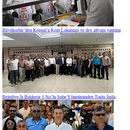
Büyükşehir’den Kepsut’a Kent Lokantası ve dev altyapı yatırımı
Belediye-İş Balıkesir 1 No’lu Şube Yönetiminden Toplu İstifa