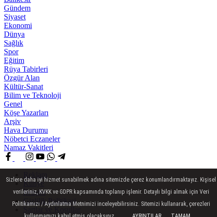
Gündem
Siyaset
Ekonomi
Dünya
Sağlık
Spor
Eğitim
Rüya Tabirleri
Özgür Alan
Kültür-Sanat
Bilim ve Teknoloji
Genel
Köşe Yazarları
Arşiv
Hava Durumu
Nöbetci Eczaneler
Namaz Vakitleri
Reklam
Sizlere daha iyi hizmet sunabilmek adına sitemizde çerez konumlandırmaktayız. Kişisel
Künye
İletişim
verileriniz, KVKK ve GDPR kapsamında toplanıp işlenir. Detaylı bilgi almak için Veri
Gizlilik Politikasi
Politikamızı / Aydınlatma Metnimizi inceleyebilirsiniz. Sitemizi kullanarak, çerezleri
Şartlar ve Koşullar
kullanmamızı kabul etmiş olacaksınız.
AYRINTILAR
TAMAM