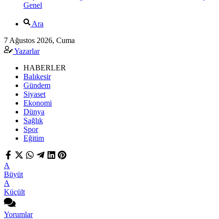
Genel
Ara
7 Ağustos 2026, Cuma
Yazarlar
HABERLER
Balıkesir
Gündem
Siyaset
Ekonomi
Dünya
Sağlık
Spor
Eğitim
A
Büyüt
A
Küçült
Yorumlar