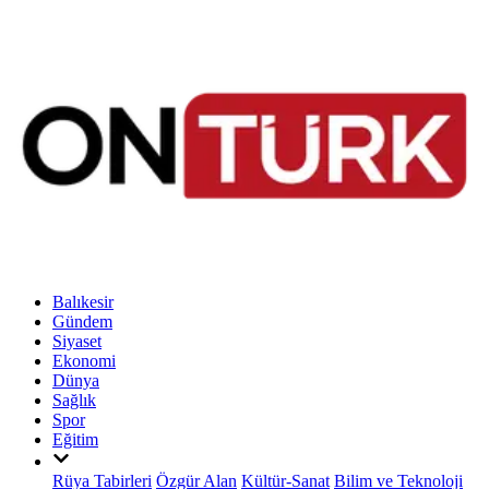
Balıkesir
Gündem
Siyaset
Ekonomi
Dünya
Sağlık
Spor
Eğitim
Rüya Tabirleri
Özgür Alan
Kültür-Sanat
Bilim ve Teknoloji