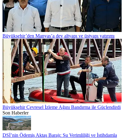
Büyükşehir’den Manyas’a dev altyapı ve üstyapı yatırımı
Büyükşehir Çevresel İzleme Ağını Bandırma ile Güçlendirdi
Son Haberler
DSİ’nin Ödemiş Aktaş Barajı: Su Verimliliği ve İstihdamla